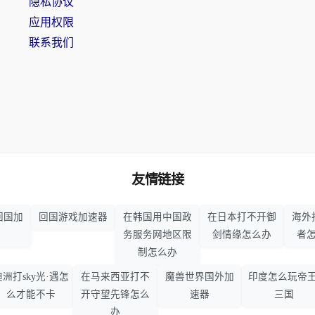
隐私协议
应用权限
联系我们
友情链接
回国加
回国游戏加速器
在韩国用中国政
在日本打不开御
海外
务服务网地区限
剑情缘怎么办
者
制怎么办
澳洲打sky光·遇怎
在马来西亚打不
魔兽世界国外加
印度怎么玩帝王
么才能不卡
开守望先锋怎么
速器
三国
办