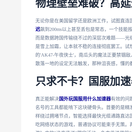
物理壁垒难破？高延
无论你是在美国留学还是欧洲工作，试图直连
迟
飙到200ms以上甚至丢包是常态，一个技
而是数据跨国传输绕不过的深层次难题——光
是雪上加霜，让本就不稳的连接彻底罢工。试
的'AK47-午夜侠士'，南瓜头的魔法正要禁
散落一地的设定无法触发，那种沮丧感，懂的
只求不卡？国服加速
真正能解决
国外玩国服用什么加速器
有效的问
名号的工具都能啃下这块硬骨头。首要的是精准
样绕过拥堵节点，智能选择最快光缆通路直达
吃网络状态的游戏，普通协议可能束手无策。