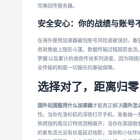
完美回传服务器。
安全安心：你的战绩与账号
在海外使用加速器最怕账号风险或被误封。番
息就像披上隐形斗篷，数据传输过程固若金汤，有
梦魇'以及累计的诡夜传说系列进度，因为网
全传输机制是一切娱乐的基础保障。
选择对了，距离归零
国外玩国服用什么加速器
才能真正解决
国外怎
性。当你在洛杉矶的深夜打开手机，准备抽一发
熊燃烧的南瓜灯特效流畅展开；当你在英国宿舍
的紫色流光没有丝毫延迟拖影；当你和小伙伴