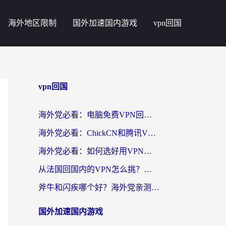
海外地区限制
国外加速国内游戏
vpn回国
vpn回国
海外党必看：电脑免费VPN回国真的靠谱吗？附实测对比与最优方案指南
海外党必看：ChickCN和腾讯VPN好用吗？3招选对回国加速器，告别地区限制
海外党必看：如何选好用VPN实现国内资源无缝访问？从越南到全球都适用
从法国回国内的VPN怎么挑？海外党亲测：稳定、多端、安全才是关键
斧牛和闪疾哪个好？海外党亲测3款回国加速器，教你选到不踩坑的那一款
国外加速国内游戏