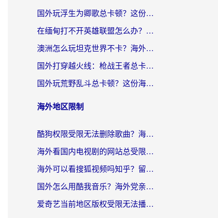
国外玩浮生为卿歌总卡顿？这份加速器选择指南帮你找回丝滑体验
在缅甸打不开英雄联盟怎么办？海外党亲测有效的国服游戏加速指南
澳洲怎么玩坦克世界不卡？海外党国服游戏加速终极指南（附逆战奇妙碰碰车解决方案）
国外打穿越火线：枪战王者总卡顿？这篇加速器推荐下载指南帮你解决延迟难题
国外玩荒野乱斗总卡顿？这份海外党专属的国服游戏加速攻略请收好
海外地区限制
酷狗权限受限无法删除歌曲？海外党听国内音乐的终极解决方案来了
海外看国内电视剧的网站总受限？教你选对回国加速器，轻松追热剧
海外可以看搜狐视频吗知乎？留学生亲测有效的回国加速器选择指南
国外怎么用酷我音乐？海外党亲测有效的回国加速方案，附千千音乐中文歌收听指南
爱奇艺当前地区版权受限无法播放？海外党追剧看电影的终极解决方案来了