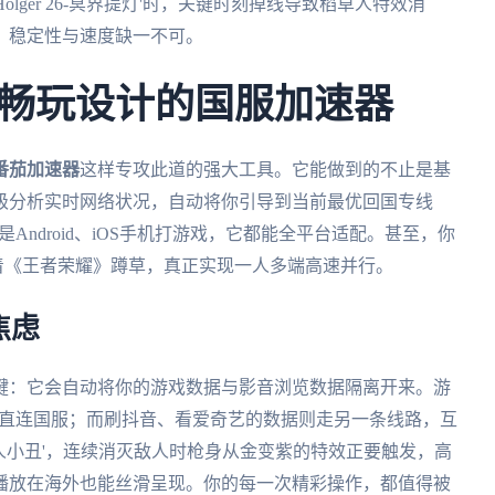
lger 26-冥界提灯'时，关键时刻掉线导致稻草人特效消
，稳定性与速度缺一不可。
畅玩设计的国服加速器
番茄加速器
这样专攻此道的强大工具。它能做到的不止是基
级分析实时网络状况，自动将你引导到当前最优回国专线
还是Android、iOS手机打游戏，它都能全平台适配。甚至，你
挂着《王者荣耀》蹲草，真正实现一人多端高速并行。
焦虑
键：它会自动将你的游戏数据与影音浏览数据隔离开来。游
，直连国服；而刷抖音、看爱奇艺的数据则走另一条线路，互
愚人小丑'，连续消灭敌人时枪身从金变紫的特效正要触发，高
播放在海外也能丝滑呈现。你的每一次精彩操作，都值得被