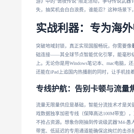
游》中的"诡夜传说"限定活动，争夺传说武器'Ho
失，抽奖机会白白浪费，谁能忍？这种场景下
实战利器：专为海外
突破地域封锁，真正实现国服畅玩，你需要像
础连接——其全球节点智能优化引擎，能毫秒
上。无论你是用Windows笔记本、mac电脑，
还能在iPad上追国内热播剧的同时，让手机
专线护航：告别卡顿与流量
流量无限量供应是基础，智能分流技术才是关
戏数据独享加密专线（保障高达100M带宽）
不抢占资源。想象你刚抽到传说级武器'M4-
带宽、低延迟的专用通道能确保这绚烂的击杀