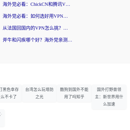
海外党必看：ChickCN和腾讯VPN好用吗？3招选对回国加速器，告别地区限制
海外党必看：如何选好用VPN实现国内资源无缝访问？从越南到全球都适用
从法国回国内的VPN怎么挑？海外党亲测：稳定、多端、安全才是关键
斧牛和闪疾哪个好？海外党亲测3款回国加速器，教你选到不踩坑的那一款
打黑色幸存
台湾怎么玩塔防
酷狗到国外不能
国外打野兽领
怎么不卡了
之光
用了吗知乎
主：新世界用什
么加速
·