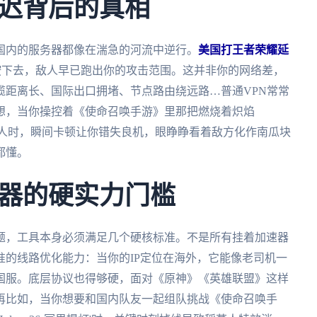
迟背后的真相
国内的服务器都像在湍急的河流中逆行。
美国打王者荣耀延
能按下去，敌人早已跑出你的攻击范围。这并非你的网络差，
缆距离长、国际出口拥堵、节点路由绕远路…普通VPN常常
想，当你操控着《使命召唤手游》里那把燃烧着炽焰
锢敌人时，瞬间卡顿让你错失良机，眼睁睁看着敌方化作南瓜块
都懂。
器的硬实力门槛
题，工具本身必须满足几个硬核标准。不是所有挂着加速器
的线路优化能力：当你的IP定位在海外，它能像老司机一
国服。底层协议也得够硬，面对《原神》《英雄联盟》这样
再比如，当你想要和国内队友一起组队挑战《使命召唤手