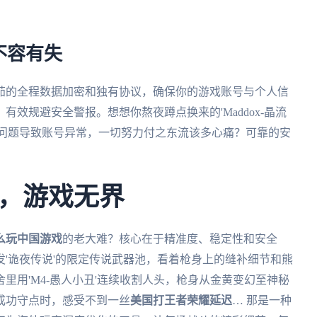
不容有失
茄的全程数据加密和独有协议，确保你的游戏账号与个人信
效规避安全警报。想想你熬夜蹲点换来的'Maddox-晶流
络问题导致账号异常，一切努力付之东流该多心痛？可靠的安
，游戏无界
么玩中国游戏
的老大难？核心在于精准度、稳定性和安全
'诡夜传说'的限定传说武器池，看着枪身上的缝补细节和熊
里用'M4-愚人小丑'连续收割人头，枪身从金黄变幻至神秘
成功守点时，感受不到一丝
美国打王者荣耀延迟
… 那是一种