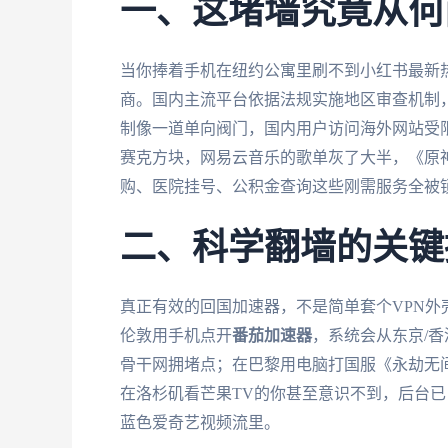
一、这堵墙究竟从何
当你捧着手机在纽约公寓里刷不到小红书最新
商。国内主流平台依据法规实施地区审查机制，
制像一道单向阀门，国内用户访问海外网站受
赛克方块，网易云音乐的歌单灰了大半，《原神
购、医院挂号、公积金查询这些刚需服务全被锁
二、科学翻墙的关键
真正有效的回国加速器，不是简单套个VPN
伦敦用手机点开
番茄加速器
，系统会从东京/
骨干网拥堵点；在巴黎用电脑打国服《永劫无
在洛杉矶看芒果TV的你甚至意识不到，后台已自动隔
蓝色爱奇艺视频流里。