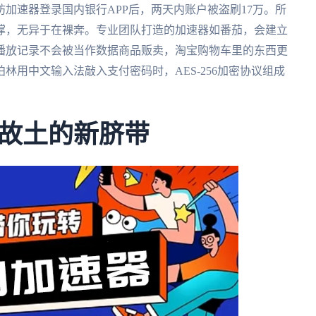
加速器登录国内银行APP后，两天内账户被盗刷17万。所
撑，无异于在裸奔。专业团队打造的加速器如番茄，会建立
播放记录不会被当作数据商品贩卖，淘宝购物车里的东西更
林用中文输入法敲入支付密码时，AES-256加密协议组成
故土的新脐带