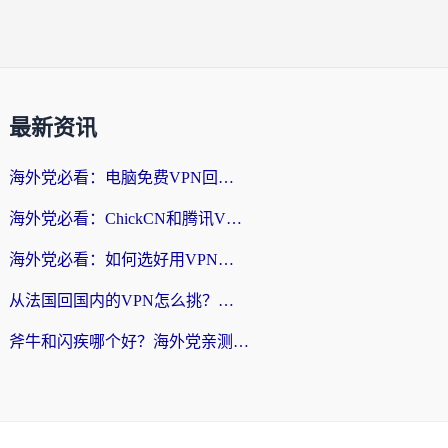
最新资讯
海外党必看：电脑免费VPN回国真的靠谱吗？附实测对比与最优方案指南
海外党必看：ChickCN和腾讯VPN好用吗？3招选对回国加速器，告别地区限制
海外党必看：如何选好用VPN实现国内资源无缝访问？从越南到全球都适用
从法国回国内的VPN怎么挑？海外党亲测：稳定、多端、安全才是关键
斧牛和闪疾哪个好？海外党亲测3款回国加速器，教你选到不踩坑的那一款