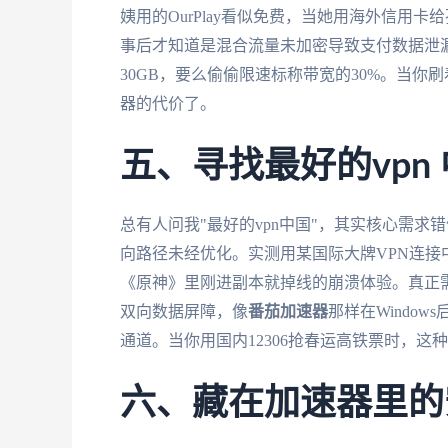
姨用的OurPlay看似免费，当她用海外信用
事后才知道是混合流量未加密导致支付数据泄
30GB，要么偷偷限速标称带宽的30%。当你
器的代价了。
五、寻找最好的vpn
总有人问我"最好的vpn中国"，其实核心需求
向路径未经优化。实测用某国际大牌VPN连接中
《原神》里刚进副本就掉线的崩溃体验。真正
双向数据屏障，像
番茄加速器
那样在Windo
通道。当你用国内12306抢春运高铁票时，
六、藏在加速器里的