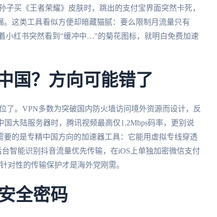
卡给孙子买《王者荣耀》皮肤时，跳出的支付宝界面突然卡死，
漏。这类工具看似方便却暗藏猫腻：要么限制月流量只有
刷着小红书突然看到"缓冲中…"的菊花图标，就明白免费加速
 中国？方向可能错了
错位了。VPN多数为突破国内防火墙访问境外资源而设计，反
国大陆服务器时，腾讯视频最高仅1.2Mbps码率，更别说
需要的是专精中国方向的加速器工具：它能用虚拟专线穿透
ws后台智能识别抖音流量优先传输，在iOS上单独加密微信支付
这种针对性的传输保护才是海外党刚需。
安全密码