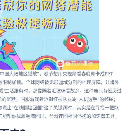
中国大陆地区播放"，春节想用央视频看春晚却卡成PPT
域限制枷锁。全球网络被无形疆域分割的地理屏障，让海外
戏/生活服务时，都像隔着毛玻璃看故乡。这种痛只有经历过
尬的沉默；国服游戏延迟飙红被队友骂"人机选手"的憋屈；
说出"在线翻墙回国"这个关键词时，其实是在寻找一把能
正能帮你优雅翻墙回国、丝滑连回祖国怀抱的加速器工具。