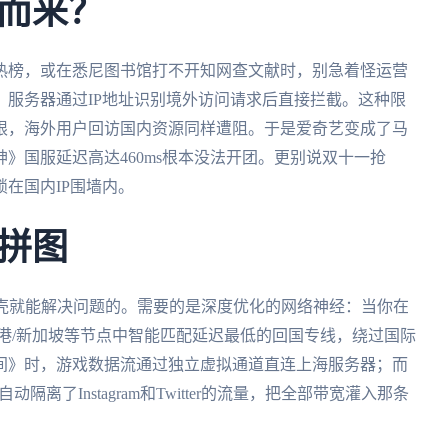
而来？
热榜，或在悉尼图书馆打不开知网查文献时，别急着怪运营
服务器通过IP地址识别境外访问请求后直接拦截。这种限
限，海外用户回访国内资源同样遭阻。于是爱奇艺变成了马
》国服延迟高达460ms根本没法开团。更别说双十一抢
在国内IP围墙内。
拼图
外壳就能解决问题的。需要的是深度优化的网络神经：当你在
香港/新加坡等节点中智能匹配延迟最低的回国专线，绕过国际
间》时，游戏数据流通过独立虚拟通道直连上海服务器；而
离了Instagram和Twitter的流量，把全部带宽灌入那条