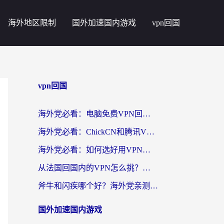
海外地区限制
国外加速国内游戏
vpn回国
vpn回国
海外党必看：电脑免费VPN回国真的靠谱吗？附实测对比与最优方案指南
海外党必看：ChickCN和腾讯VPN好用吗？3招选对回国加速器，告别地区限制
海外党必看：如何选好用VPN实现国内资源无缝访问？从越南到全球都适用
从法国回国内的VPN怎么挑？海外党亲测：稳定、多端、安全才是关键
斧牛和闪疾哪个好？海外党亲测3款回国加速器，教你选到不踩坑的那一款
国外加速国内游戏