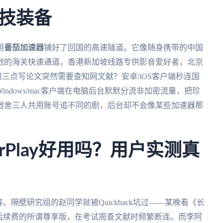
技装备
用
番茄加速器
铺好了回国的高速隧道。它像随身携带的中国
地的海关快速通道，香港新加坡线路专供影音爱好者，北京
凌晨三点写论文突然需要查知网文献？安卓/iOS客户端秒连国
ndows/mac客户端在电脑后台默默分流非加密流量，把珍
宿舍三人共用账号追不同的剧，后台却不会像某些加速器那
OurPlay好用吗？用户实测真
隔壁研究组的赵同学就被Quickback坑过——某晚看《长
后续费的所谓尊享版，在考试周查文献时频繁断连。而李阿