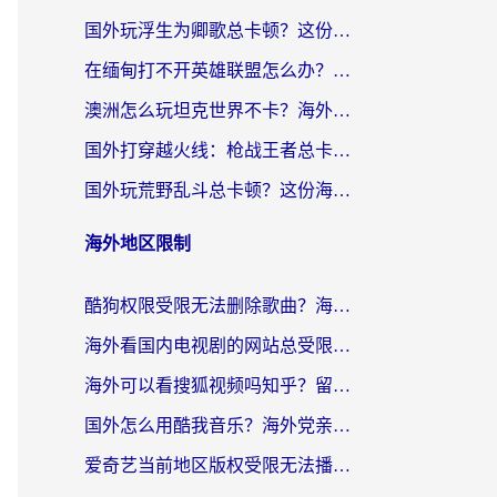
国外玩浮生为卿歌总卡顿？这份加速器选择指南帮你找回丝滑体验
在缅甸打不开英雄联盟怎么办？海外党亲测有效的国服游戏加速指南
澳洲怎么玩坦克世界不卡？海外党国服游戏加速终极指南（附逆战奇妙碰碰车解决方案）
国外打穿越火线：枪战王者总卡顿？这篇加速器推荐下载指南帮你解决延迟难题
国外玩荒野乱斗总卡顿？这份海外党专属的国服游戏加速攻略请收好
海外地区限制
酷狗权限受限无法删除歌曲？海外党听国内音乐的终极解决方案来了
海外看国内电视剧的网站总受限？教你选对回国加速器，轻松追热剧
海外可以看搜狐视频吗知乎？留学生亲测有效的回国加速器选择指南
国外怎么用酷我音乐？海外党亲测有效的回国加速方案，附千千音乐中文歌收听指南
爱奇艺当前地区版权受限无法播放？海外党追剧看电影的终极解决方案来了