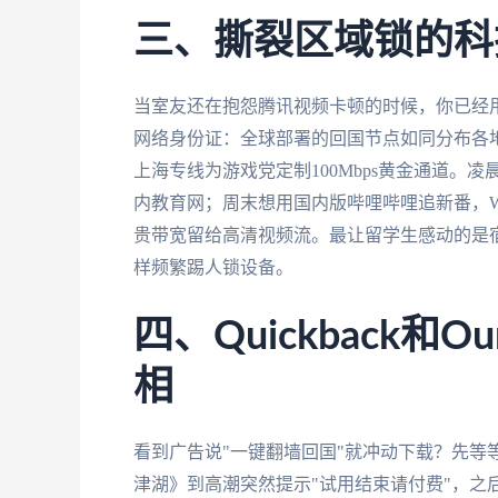
三、撕裂区域锁的科
当室友还在抱怨腾讯视频卡顿的时候，你已经
网络身份证：全球部署的回国节点如同分布各
上海专线为游戏党定制100Mbps黄金通道。
内教育网；周末想用国内版哔哩哔哩追新番，Wi
贵带宽留给高清视频流。最让留学生感动的是
样频繁踢人锁设备。
四、Quickback和
相
看到广告说"一键翻墙回国"就冲动下载？先等等。
津湖》到高潮突然提示"试用结束请付费"，之