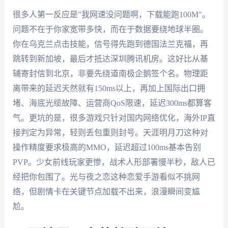
很多人第一反应是"我网速没问题啊，下载能跑100M"。
问题不在于你家宽带多快，而在于数据要绕地球半圈。
你在乌克兰点击技能，信号得先跑到德国法兰克福，再
跳转到新加坡，最后才抵达深圳腾讯机房。这好比从基
辅寄封信到北京，非要先绕道南极企鹅签个名。物理距
离带来的延迟天然就有150ms以上，再加上国际出口拥
堵、海底光缆故障、运营商QoS限速，延迟300ms都算客
气。更坑的是，很多游戏只针对国内网络优化，海外IP直
接判定为异常，轻则丢包重则封号。天涯明月刀这种对
操作精度要求极高的MMO，延迟超过100ms基本告别
PVP。少女前线玩家更惨，战术人形部署慢半秒，敌人已
经把你包围了。光与夜之恋这种恋爱手游看似不挑网
络，但剧情卡在关键节点加载不出来，浪漫瞬间变尴
尬。