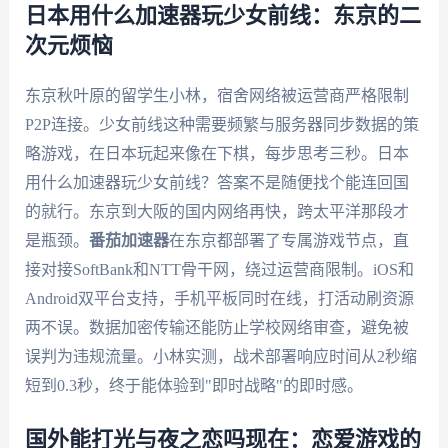
日本用什么加速器玩少女前线：东京的二
次元烦恼
东京秋叶原的留学生小林，宿舍网络被运营商严格限制
P2P连接。少女前线这种需要频繁与服务器同步数据的策
略游戏，在日本玩起来像在下棋，每步思考三秒。日本
用什么加速器玩少女前线？答案不是随便找个能连回国
的就行。东京到大阪的国内网络再快，跨太平洋那段才
是瓶颈。
番茄加速器
在东京都部署了专属游戏节点，直
接对接SoftBank和NTT骨干网，绕过运营商限制。iOS和
Android双平台支持，手机平板同时在线，打活动刷资源
两不误。数据加密传输还能防止学校网络审查，避免被
误判为违规流量。小林实测，战术部署响应时间从2秒缩
短到0.3秒，终于能体验到"即时战略"的即时感。
国外能打光与夜之恋吗现在：恋爱游戏的