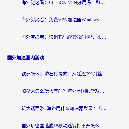
海外党必看：ChickCN VPN好用吗？和星河VPN对比哪个回国效果更好？附真实体验+避坑指南
海外党必看：免费VPN加速器Windows版怎么选？附真实测评与无缝访问国内资源指南
海外党必看：快帆TV版VPN好用吗？和hi龟龟VPN对比哪个回国效果更好？附免费加速器选择指南
国外加速国内游戏
欧洲怎么打炉石传说的？从延迟999到丝滑上分，我找到了靠谱加速器
加拿大怎么玩大掌门？海外党国服游戏加速避坑指南（附实用工具推荐）
新大话西游2海外用什么加速器登录？老玩家亲测有效的国服游戏加速指南
国外玩密室逃脱18移动迷城打不开怎么办？海外玩家亲测有效的解决指南