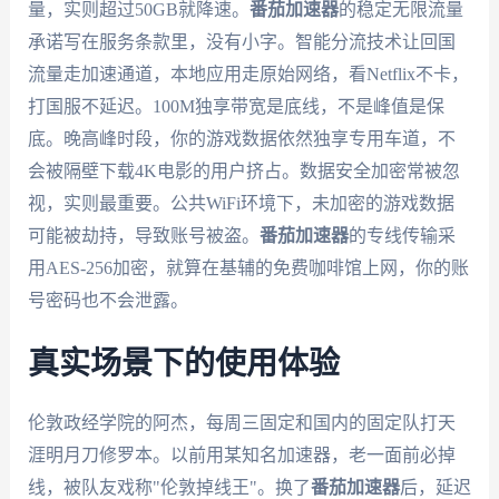
量，实则超过50GB就降速。
番茄加速器
的稳定无限流量
承诺写在服务条款里，没有小字。智能分流技术让回国
流量走加速通道，本地应用走原始网络，看Netflix不卡，
打国服不延迟。100M独享带宽是底线，不是峰值是保
底。晚高峰时段，你的游戏数据依然独享专用车道，不
会被隔壁下载4K电影的用户挤占。数据安全加密常被忽
视，实则最重要。公共WiFi环境下，未加密的游戏数据
可能被劫持，导致账号被盗。
番茄加速器
的专线传输采
用AES-256加密，就算在基辅的免费咖啡馆上网，你的账
号密码也不会泄露。
真实场景下的使用体验
伦敦政经学院的阿杰，每周三固定和国内的固定队打天
涯明月刀修罗本。以前用某知名加速器，老一面前必掉
线，被队友戏称"伦敦掉线王"。换了
番茄加速器
后，延迟