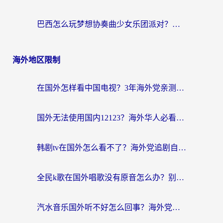
巴西怎么玩梦想协奏曲少女乐团派对？海外党必看的国服游戏加速全攻略（附波兰天涯明月刀实用技巧）
海外地区限制
在国外怎样看中国电视？3年海外党亲测有效的追剧加速器指南
国外无法使用国内12123？海外华人必看：选对回国加速器，解决迪拜语音+12123访问难题
韩剧tv在国外怎么看不了？海外党追剧自由的终极解决方案来了
全民k歌在国外唱歌没有原音怎么办？别让地域限制毁了你的麦霸时刻
汽水音乐国外听不好怎么回事？海外党亲测有效的回国加速方案来了