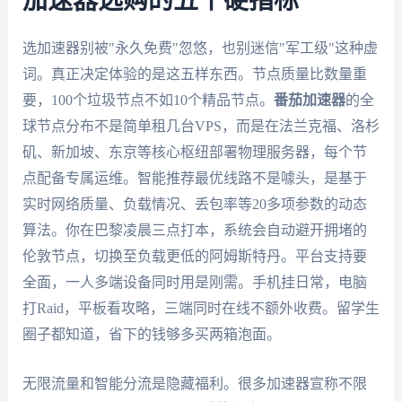
加速器选购的五个硬指标
选加速器别被"永久免费"忽悠，也别迷信"军工级"这种虚
词。真正决定体验的是这五样东西。节点质量比数量重
要，100个垃圾节点不如10个精品节点。
番茄加速器
的全
球节点分布不是简单租几台VPS，而是在法兰克福、洛杉
矶、新加坡、东京等核心枢纽部署物理服务器，每个节
点配备专属运维。智能推荐最优线路不是噱头，是基于
实时网络质量、负载情况、丢包率等20多项参数的动态
算法。你在巴黎凌晨三点打本，系统会自动避开拥堵的
伦敦节点，切换至负载更低的阿姆斯特丹。平台支持要
全面，一人多端设备同时用是刚需。手机挂日常，电脑
打Raid，平板看攻略，三端同时在线不额外收费。留学生
圈子都知道，省下的钱够多买两箱泡面。
无限流量和智能分流是隐藏福利。很多加速器宣称不限