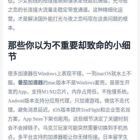
征。少女前线的短连接高频请求走低延迟通道，光与夜
之恋的长连接大流量走稳定带宽通道。这种精细化运
营，才是解决国外能打光与夜之恋吗现在这类问题的根
本。
那些你以为不重要却致命的小细
节
很多加速器在Windows上表现不错，一到macOS就水土不
服。
番茄加速器
的mac版本不是Windows套壳，是原生开
发的App，支持M1/M2芯片，内存占用低，不拖慢系统。
Android版本支持分应用代理，只加速游戏，微信不走代
理，避免消息延迟。iOS版本提供TestFlight和企业签名双
方案，App Store下架也能用。这些细节决定了关键时刻
会不会掉链子。乌克兰玩家可能突然需要切换到手机热
点，多平台支持的加速器能让你无缝衔接。日本留学生