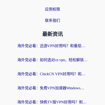
应用权限
联系我们
最新资讯
海外党必看：迅游VPN好用吗？和番茄加速器VPN对比哪个回国效果更好？
海外党必看：如何选对cn vpn，轻松解锁国内影音游戏？
海外党必看：ChickCN VPN好用吗？和星河VPN对比哪个回国效果更好？附真实体验+避坑指南
海外党必看：免费VPN加速器Windows版怎么选？附真实测评与无缝访问国内资源指南
海外党必看：快帆TV版VPN好用吗？和hi龟龟VPN对比哪个回国效果更好？附免费加速器选择指南