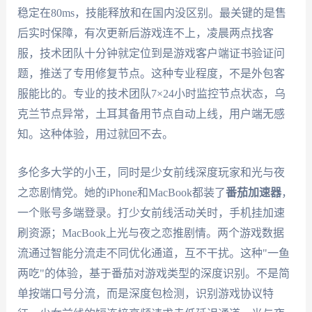
稳定在80ms，技能释放和在国内没区别。最关键的是售
后实时保障，有次更新后游戏连不上，凌晨两点找客
服，技术团队十分钟就定位到是游戏客户端证书验证问
题，推送了专用修复节点。这种专业程度，不是外包客
服能比的。专业的技术团队7×24小时监控节点状态，乌
克兰节点异常，土耳其备用节点自动上线，用户端无感
知。这种体验，用过就回不去。
多伦多大学的小王，同时是少女前线深度玩家和光与夜
之恋剧情党。她的iPhone和MacBook都装了
番茄加速器
，
一个账号多端登录。打少女前线活动关时，手机挂加速
刷资源；MacBook上光与夜之恋推剧情。两个游戏数据
流通过智能分流走不同优化通道，互不干扰。这种"一鱼
两吃"的体验，基于番茄对游戏类型的深度识别。不是简
单按端口号分流，而是深度包检测，识别游戏协议特