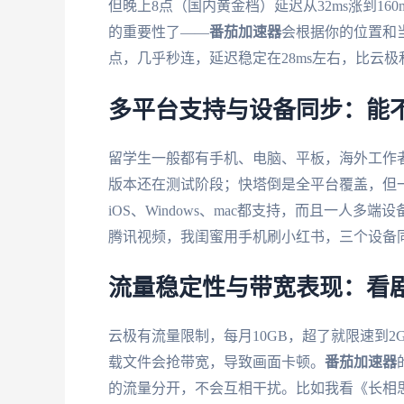
但晚上8点（国内黄金档）延迟从32ms涨到1
的重要性了——
番茄加速器
会根据你的位置和
点，几乎秒连，延迟稳定在28ms左右，比云
多平台支持与设备同步：能
留学生一般都有手机、电脑、平板，海外工作者可能还
版本还在测试阶段；快塔倒是全平台覆盖，但
iOS、Windows、mac都支持，而且一人多端
腾讯视频，我闺蜜用手机刷小红书，三个设备
流量稳定性与带宽表现：看
云极有流量限制，每月10GB，超了就限速到
载文件会抢带宽，导致画面卡顿。
番茄加速器
的流量分开，不会互相干扰。比如我看《长相