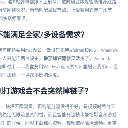
60ms，看B站弹幕都跟不上剧情。这时候就体现智能推荐线路
当前网络状况，自动匹配最优节点，上周我用它连广州节
极和快塔都靠谱。
不能满足全家/多设备需求？
要用mac办公。云极只支持Android和iOS，Windows
一人只能连两台设备。
番茄加速器
就灵活多了，Android、
设备同时用——我室友用Windows玩《原神》国服，我用mac看
同时加速，一点都不影响速度。
剧打游戏会不会突然掉链子？
2G；快塔无限流量，但智能分流做得不好，看视频时后台下
的稳定无限流量真的香，而且智能分流技术能把影音和游戏
思》的时候，同时下载课程资料，视频依然高清流畅。更重