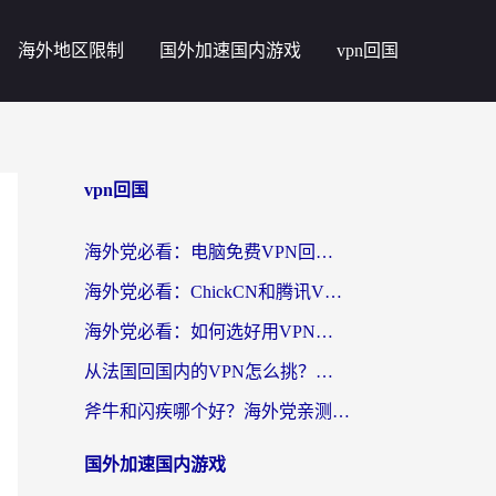
海外地区限制
国外加速国内游戏
vpn回国
vpn回国
海外党必看：电脑免费VPN回国真的靠谱吗？附实测对比与最优方案指南
海外党必看：ChickCN和腾讯VPN好用吗？3招选对回国加速器，告别地区限制
海外党必看：如何选好用VPN实现国内资源无缝访问？从越南到全球都适用
从法国回国内的VPN怎么挑？海外党亲测：稳定、多端、安全才是关键
斧牛和闪疾哪个好？海外党亲测3款回国加速器，教你选到不踩坑的那一款
国外加速国内游戏