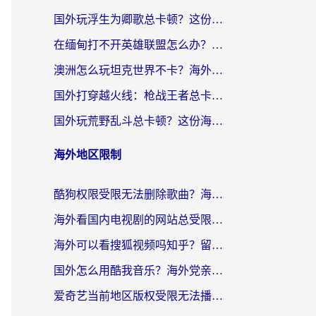
国外玩浮生为卿歌总卡顿？这份加速器选择指南帮你找回丝滑体验
在缅甸打不开英雄联盟怎么办？海外党亲测有效的国服游戏加速指南
澳洲怎么玩坦克世界不卡？海外党国服游戏加速终极指南（附逆战奇妙碰碰车解决方案）
国外打穿越火线：枪战王者总卡顿？这篇加速器推荐下载指南帮你解决延迟难题
国外玩荒野乱斗总卡顿？这份海外党专属的国服游戏加速攻略请收好
海外地区限制
酷狗权限受限无法删除歌曲？海外党听国内音乐的终极解决方案来了
海外看国内电视剧的网站总受限？教你选对回国加速器，轻松追热剧
海外可以看搜狐视频吗知乎？留学生亲测有效的回国加速器选择指南
国外怎么用酷我音乐？海外党亲测有效的回国加速方案，附千千音乐中文歌收听指南
爱奇艺当前地区版权受限无法播放？海外党追剧看电影的终极解决方案来了