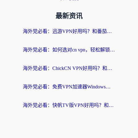
最新资讯
海外党必看：迅游VPN好用吗？和番茄加速器VPN对比哪个回国效果更好？
海外党必看：如何选对cn vpn，轻松解锁国内影音游戏？
海外党必看：ChickCN VPN好用吗？和星河VPN对比哪个回国效果更好？附真实体验+避坑指南
海外党必看：免费VPN加速器Windows版怎么选？附真实测评与无缝访问国内资源指南
海外党必看：快帆TV版VPN好用吗？和hi龟龟VPN对比哪个回国效果更好？附免费加速器选择指南