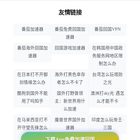
友情链接
番茄加速器
番茄免费回国加
番茄回国VPN
速器
番茄海外回国加
回国游戏加速器
在韩国用中国政
速器
务服务网地区限
制怎么办
在日本打不开御
海外打黑色幸存
台湾怎么玩塔防
剑情缘怎么办
者怎么不卡了
之光
酷狗到国外不能
国外打野兽领
澳洲打sky光·遇怎
用了吗知乎
主：新世界用什
么才能不卡
么加速
在马来西亚打不
魔兽世界国外加
印度怎么玩帝王·
开守望先锋怎么
速器
三国
办
下载App免费加速回国