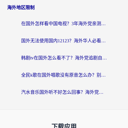
海外地区限制
在国外怎样看中国电视？3年海外党亲测有效的追剧加速器指南
国外无法使用国内12123？海外华人必看：选对回国加速器，解决迪拜语音+12123访问难题
韩剧tv在国外怎么看不了？海外党追剧自由的终极解决方案来了
全民k歌在国外唱歌没有原音怎么办？别让地域限制毁了你的麦霸时刻
汽水音乐国外听不好怎么回事？海外党亲测有效的回国加速方案来了
下载应用