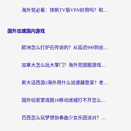
海外党必看：快帆TV版VPN好用吗？和hi龟龟VPN对比哪个回国效果更好？附免费加速器选择指南
国外加速国内游戏
欧洲怎么打炉石传说的？从延迟999到丝滑上分，我找到了靠谱加速器
加拿大怎么玩大掌门？海外党国服游戏加速避坑指南（附实用工具推荐）
新大话西游2海外用什么加速器登录？老玩家亲测有效的国服游戏加速指南
国外玩密室逃脱18移动迷城打不开怎么办？海外玩家亲测有效的解决指南
巴西怎么玩梦想协奏曲少女乐团派对？海外党必看的国服游戏加速全攻略（附波兰天涯明月刀实用技巧）