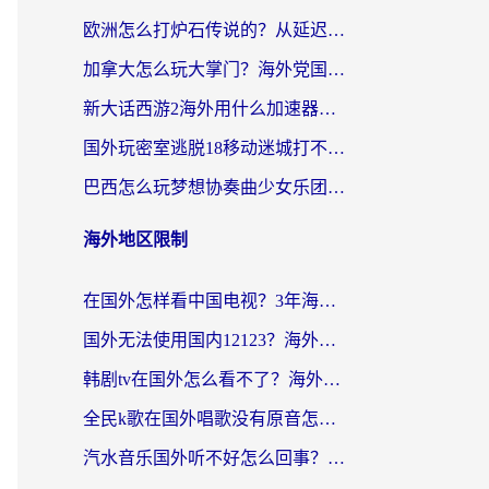
欧洲怎么打炉石传说的？从延迟999到丝滑上分，我找到了靠谱加速器
加拿大怎么玩大掌门？海外党国服游戏加速避坑指南（附实用工具推荐）
新大话西游2海外用什么加速器登录？老玩家亲测有效的国服游戏加速指南
国外玩密室逃脱18移动迷城打不开怎么办？海外玩家亲测有效的解决指南
巴西怎么玩梦想协奏曲少女乐团派对？海外党必看的国服游戏加速全攻略（附波兰天涯明月刀实用技巧）
海外地区限制
在国外怎样看中国电视？3年海外党亲测有效的追剧加速器指南
国外无法使用国内12123？海外华人必看：选对回国加速器，解决迪拜语音+12123访问难题
韩剧tv在国外怎么看不了？海外党追剧自由的终极解决方案来了
全民k歌在国外唱歌没有原音怎么办？别让地域限制毁了你的麦霸时刻
汽水音乐国外听不好怎么回事？海外党亲测有效的回国加速方案来了