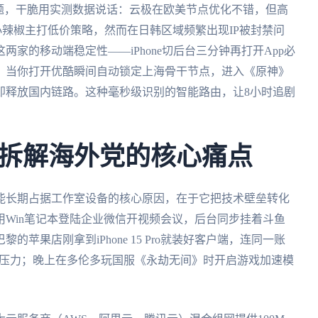
题，干脆用实测数据说话：云极在欧美节点优化不错，但高
辣椒主打低价策略，然而在日韩区域频繁出现IP被封禁问
家的移动端稳定性——iPhone切后台三分钟再打开App必
：当你打开优酷瞬间自动锁定上海骨干节点，进入《原神》
即释放国内链路。这种毫秒级识别的智能路由，让8小时追剧
拆解海外党的核心痛点
能长期占据工作室设备的核心原因，在于它把技术壁垒转化
Win笔记本登陆企业微信开视频会议，后台同步挂着斗鱼
苹果店刚拿到iPhone 15 Pro就装好客户端，连同一账
无压力；晚上在多伦多玩国服《永劫无间》时开启游戏加速模