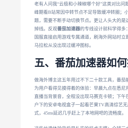
老有人问我“云极和小辣椒哪个好”这类对比问
峰期看B站常因中转节点不足导致缓冲转圈；小
题，需要不断手动切换节点。更让人头大的是这两
掉线。反观
番茄加速器
的专线设计就科学得多
国服直接启用游戏专属通道，刷海外网站时立
马拉松从没出现过缓冲图标。
五、番茄加速器如何
做海外博主这五年用过不下二十款工具，番茄
为用户看得见摸得着的体验：早晨九点在悉尼用
直播当背景音，全程没出现马赛克卡顿；下午巴黎的
户下的安卓电视盒子一起看芒果TV高清综艺
式，45ms延迟几乎赶上了本地网吧的流畅度。