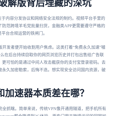
与破解版背后埋藏的深坑
在于内容分发协议和网络安全法规的制约。视频平台手里的
防范跨境羊毛党批量扫货，金融类APP更需要遵守严格的
是平台合规运营的铁闸门。
版开发者便开始收割用户焦虑。这类打着“免费永久加速”噱
：要么在后台持续窃取你的网页浏览历史并打包出售给广告联
，更可怕的是通过中间人攻击截获你的支付宝登录密码。去
被永久加密勒索，后悔不迭。想实现安全访问国内资源，破
n和加速器本质差在哪？
完全抓瞎。简单来说，传统VPN像开通用隧道，把手机所有