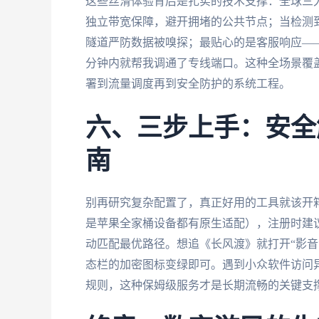
这些丝滑体验背后是扎实的技术支撑：全球三大
独立带宽保障，避开拥堵的公共节点；当检测
隧道严防数据被嗅探；最贴心的是客服响应—
分钟内就帮我调通了专线端口。这种全场景覆
署到流量调度再到安全防护的系统工程。
六、三步上手：安全
南
别再研究复杂配置了，真正好用的工具就该开箱
是苹果全家桶设备都有原生适配），注册时建议
动匹配最优路径。想追《长风渡》就打开“影音
态栏的加密图标变绿即可。遇到小众软件访问
规则，这种保姆级服务才是长期流畅的关键支