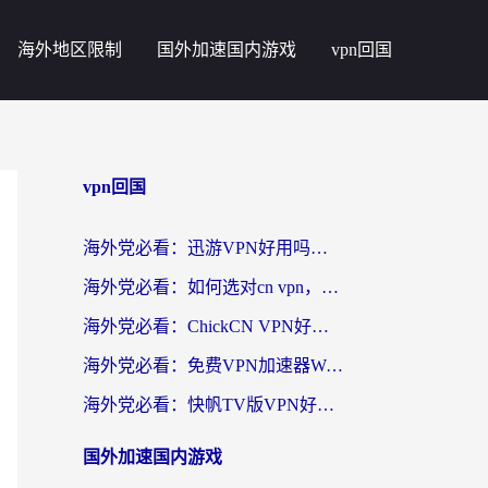
海外地区限制
国外加速国内游戏
vpn回国
vpn回国
海外党必看：迅游VPN好用吗？和番茄加速器VPN对比哪个回国效果更好？
海外党必看：如何选对cn vpn，轻松解锁国内影音游戏？
海外党必看：ChickCN VPN好用吗？和星河VPN对比哪个回国效果更好？附真实体验+避坑指南
海外党必看：免费VPN加速器Windows版怎么选？附真实测评与无缝访问国内资源指南
海外党必看：快帆TV版VPN好用吗？和hi龟龟VPN对比哪个回国效果更好？附免费加速器选择指南
国外加速国内游戏