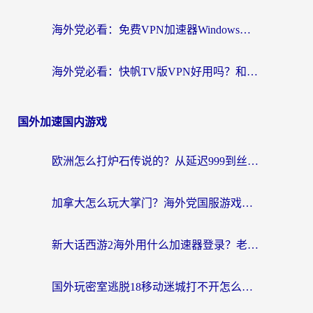
海外党必看：免费VPN加速器Windows版怎么选？附真实测评与无缝访问国内资源指南
海外党必看：快帆TV版VPN好用吗？和hi龟龟VPN对比哪个回国效果更好？附免费加速器选择指南
国外加速国内游戏
欧洲怎么打炉石传说的？从延迟999到丝滑上分，我找到了靠谱加速器
加拿大怎么玩大掌门？海外党国服游戏加速避坑指南（附实用工具推荐）
新大话西游2海外用什么加速器登录？老玩家亲测有效的国服游戏加速指南
国外玩密室逃脱18移动迷城打不开怎么办？海外玩家亲测有效的解决指南