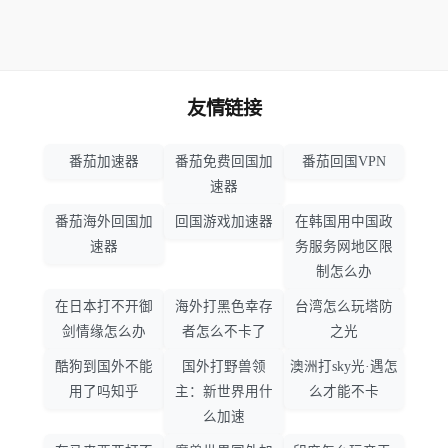
友情链接
番茄加速器
番茄免费回国加
番茄回国VPN
速器
番茄海外回国加
回国游戏加速器
在韩国用中国政
速器
务服务网地区限
制怎么办
在日本打不开御
海外打黑色幸存
台湾怎么玩塔防
剑情缘怎么办
者怎么不卡了
之光
酷狗到国外不能
国外打野兽领
澳洲打sky光·遇怎
用了吗知乎
主：新世界用什
么才能不卡
么加速