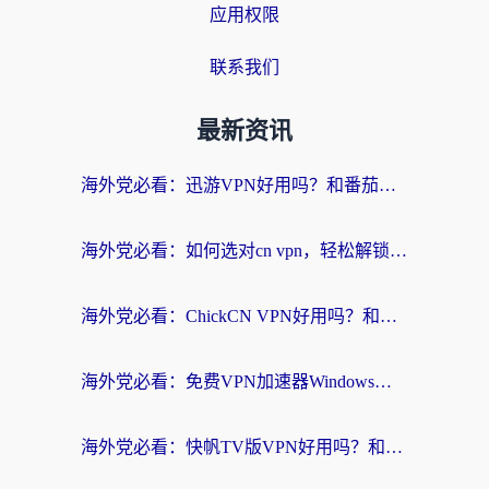
应用权限
联系我们
最新资讯
海外党必看：迅游VPN好用吗？和番茄加速器VPN对比哪个回国效果更好？
海外党必看：如何选对cn vpn，轻松解锁国内影音游戏？
海外党必看：ChickCN VPN好用吗？和星河VPN对比哪个回国效果更好？附真实体验+避坑指南
海外党必看：免费VPN加速器Windows版怎么选？附真实测评与无缝访问国内资源指南
海外党必看：快帆TV版VPN好用吗？和hi龟龟VPN对比哪个回国效果更好？附免费加速器选择指南