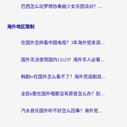
巴西怎么玩梦想协奏曲少女乐团派对？海外党必看的国服游戏加速全攻略（附波兰天涯明月刀实用技巧）
海外地区限制
在国外怎样看中国电视？3年海外党亲测有效的追剧加速器指南
国外无法使用国内12123？海外华人必看：选对回国加速器，解决迪拜语音+12123访问难题
韩剧tv在国外怎么看不了？海外党追剧自由的终极解决方案来了
全民k歌在国外唱歌没有原音怎么办？别让地域限制毁了你的麦霸时刻
汽水音乐国外听不好怎么回事？海外党亲测有效的回国加速方案来了