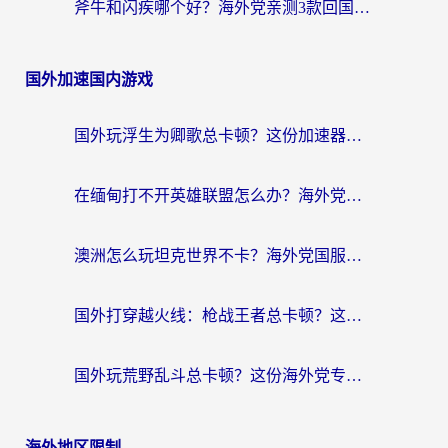
斧牛和闪疾哪个好？海外党亲测3款回国加速器，教你选到不踩坑的那一款
国外加速国内游戏
国外玩浮生为卿歌总卡顿？这份加速器选择指南帮你找回丝滑体验
在缅甸打不开英雄联盟怎么办？海外党亲测有效的国服游戏加速指南
澳洲怎么玩坦克世界不卡？海外党国服游戏加速终极指南（附逆战奇妙碰碰车解决方案）
国外打穿越火线：枪战王者总卡顿？这篇加速器推荐下载指南帮你解决延迟难题
国外玩荒野乱斗总卡顿？这份海外党专属的国服游戏加速攻略请收好
海外地区限制