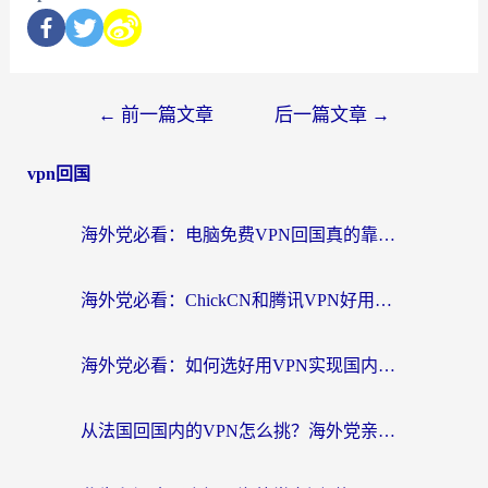
←
前一篇文章
后一篇文章
→
vpn回国
海外党必看：电脑免费VPN回国真的靠谱吗？附实测对比与最优方案指南
海外党必看：ChickCN和腾讯VPN好用吗？3招选对回国加速器，告别地区限制
海外党必看：如何选好用VPN实现国内资源无缝访问？从越南到全球都适用
从法国回国内的VPN怎么挑？海外党亲测：稳定、多端、安全才是关键