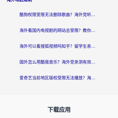
酷狗权限受限无法删除歌曲？海外党听国内音乐的终极解决方案来了
海外看国内电视剧的网站总受限？教你选对回国加速器，轻松追热剧
海外可以看搜狐视频吗知乎？留学生亲测有效的回国加速器选择指南
国外怎么用酷我音乐？海外党亲测有效的回国加速方案，附千千音乐中文歌收听指南
爱奇艺当前地区版权受限无法播放？海外党追剧看电影的终极解决方案来了
下载应用