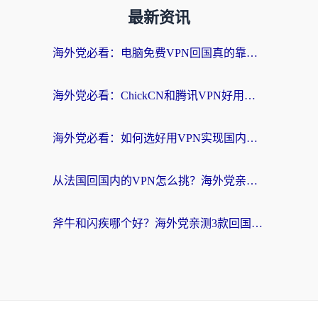
最新资讯
海外党必看：电脑免费VPN回国真的靠谱吗？附实测对比与最优方案指南
海外党必看：ChickCN和腾讯VPN好用吗？3招选对回国加速器，告别地区限制
海外党必看：如何选好用VPN实现国内资源无缝访问？从越南到全球都适用
从法国回国内的VPN怎么挑？海外党亲测：稳定、多端、安全才是关键
斧牛和闪疾哪个好？海外党亲测3款回国加速器，教你选到不踩坑的那一款