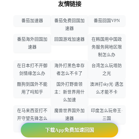
友情链接
番茄加速器
番茄免费回国加
番茄回国VPN
速器
番茄海外回国加
回国游戏加速器
在韩国用中国政
速器
务服务网地区限
制怎么办
在日本打不开御
海外打黑色幸存
台湾怎么玩塔防
剑情缘怎么办
者怎么不卡了
之光
酷狗到国外不能
国外打野兽领
澳洲打sky光·遇怎
用了吗知乎
主：新世界用什
么才能不卡
么加速
在马来西亚打不
魔兽世界国外加
印度怎么玩帝王·
开守望先锋怎么
速器
三国
办
下载App免费加速回国