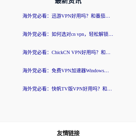
最新资讯
海外党必看：迅游VPN好用吗？和番茄加速器VPN对比哪个回国效果更好？
海外党必看：如何选对cn vpn，轻松解锁国内影音游戏？
海外党必看：ChickCN VPN好用吗？和星河VPN对比哪个回国效果更好？附真实体验+避坑指南
海外党必看：免费VPN加速器Windows版怎么选？附真实测评与无缝访问国内资源指南
海外党必看：快帆TV版VPN好用吗？和hi龟龟VPN对比哪个回国效果更好？附免费加速器选择指南
友情链接