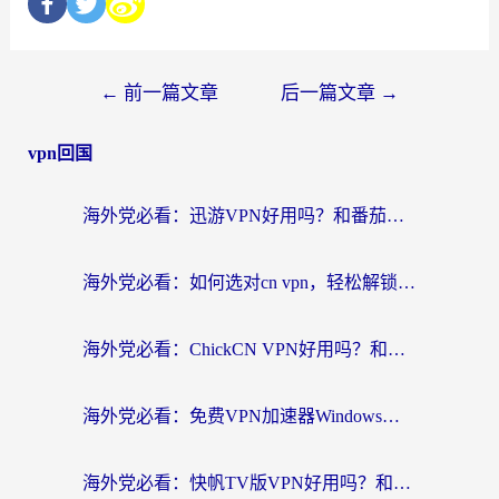
←
前一篇文章
后一篇文章
→
vpn回国
海外党必看：迅游VPN好用吗？和番茄加速器VPN对比哪个回国效果更好？
海外党必看：如何选对cn vpn，轻松解锁国内影音游戏？
海外党必看：ChickCN VPN好用吗？和星河VPN对比哪个回国效果更好？附真实体验+避坑指南
海外党必看：免费VPN加速器Windows版怎么选？附真实测评与无缝访问国内资源指南
海外党必看：快帆TV版VPN好用吗？和hi龟龟VPN对比哪个回国效果更好？附免费加速器选择指南