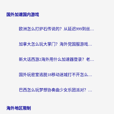
国外加速国内游戏
欧洲怎么打炉石传说的？从延迟999到丝滑上分，我找到了靠谱加速器
加拿大怎么玩大掌门？海外党国服游戏加速避坑指南（附实用工具推荐）
新大话西游2海外用什么加速器登录？老玩家亲测有效的国服游戏加速指南
国外玩密室逃脱18移动迷城打不开怎么办？海外玩家亲测有效的解决指南
巴西怎么玩梦想协奏曲少女乐团派对？海外党必看的国服游戏加速全攻略（附波兰天涯明月刀实用技巧）
海外地区限制