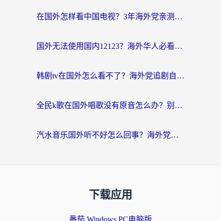
在国外怎样看中国电视？3年海外党亲测有效的追剧加速器指南
国外无法使用国内12123？海外华人必看：选对回国加速器，解决迪拜语音+12123访问难题
韩剧tv在国外怎么看不了？海外党追剧自由的终极解决方案来了
全民k歌在国外唱歌没有原音怎么办？别让地域限制毁了你的麦霸时刻
汽水音乐国外听不好怎么回事？海外党亲测有效的回国加速方案来了
下载应用
番茄 Windows PC电脑版