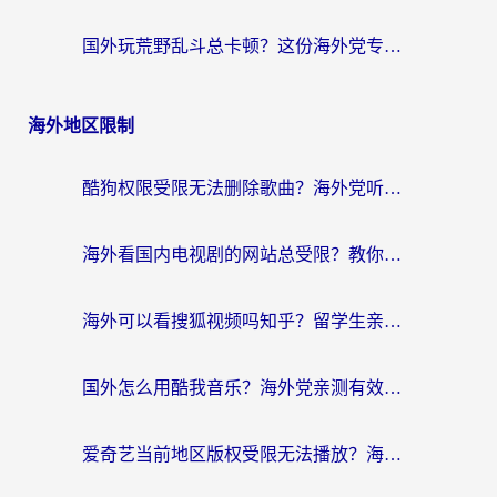
国外玩荒野乱斗总卡顿？这份海外党专属的国服游戏加速攻略请收好
海外地区限制
酷狗权限受限无法删除歌曲？海外党听国内音乐的终极解决方案来了
海外看国内电视剧的网站总受限？教你选对回国加速器，轻松追热剧
海外可以看搜狐视频吗知乎？留学生亲测有效的回国加速器选择指南
国外怎么用酷我音乐？海外党亲测有效的回国加速方案，附千千音乐中文歌收听指南
爱奇艺当前地区版权受限无法播放？海外党追剧看电影的终极解决方案来了