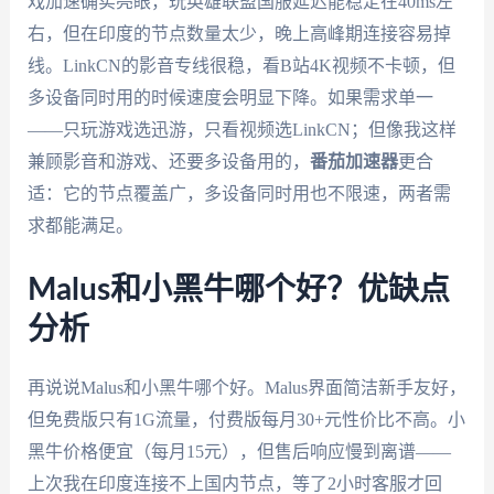
戏加速确实亮眼，玩英雄联盟国服延迟能稳定在40ms左
右，但在印度的节点数量太少，晚上高峰期连接容易掉
线。LinkCN的影音专线很稳，看B站4K视频不卡顿，但
多设备同时用的时候速度会明显下降。如果需求单一
——只玩游戏选迅游，只看视频选LinkCN；但像我这样
兼顾影音和游戏、还要多设备用的，
番茄加速器
更合
适：它的节点覆盖广，多设备同时用也不限速，两者需
求都能满足。
Malus和小黑牛哪个好？优缺点
分析
再说说Malus和小黑牛哪个好。Malus界面简洁新手友好，
但免费版只有1G流量，付费版每月30+元性价比不高。小
黑牛价格便宜（每月15元），但售后响应慢到离谱——
上次我在印度连接不上国内节点，等了2小时客服才回