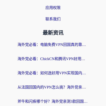
应用权限
联系我们
最新资讯
海外党必看：电脑免费VPN回国真的靠谱吗？附实测对比与最优方案指南
海外党必看：ChickCN和腾讯VPN好用吗？3招选对回国加速器，告别地区限制
海外党必看：如何选好用VPN实现国内资源无缝访问？从越南到全球都适用
从法国回国内的VPN怎么挑？海外党亲测：稳定、多端、安全才是关键
斧牛和闪疾哪个好？海外党亲测3款回国加速器，教你选到不踩坑的那一款