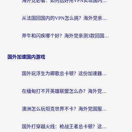
海外党必看：如何选好用VPN实现国内资源无缝访问？从越南到全球都适用
从法国回国内的VPN怎么挑？海外党亲测：稳定、多端、安全才是关键
斧牛和闪疾哪个好？海外党亲测3款回国加速器，教你选到不踩坑的那一款
国外加速国内游戏
国外玩浮生为卿歌总卡顿？这份加速器选择指南帮你找回丝滑体验
在缅甸打不开英雄联盟怎么办？海外党亲测有效的国服游戏加速指南
澳洲怎么玩坦克世界不卡？海外党国服游戏加速终极指南（附逆战奇妙碰碰车解决方案）
国外打穿越火线：枪战王者总卡顿？这篇加速器推荐下载指南帮你解决延迟难题