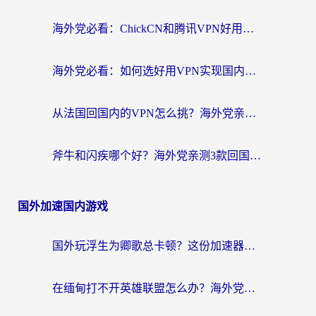
海外党必看：ChickCN和腾讯VPN好用吗？3招选对回国加速器，告别地区限制
海外党必看：如何选好用VPN实现国内资源无缝访问？从越南到全球都适用
从法国回国内的VPN怎么挑？海外党亲测：稳定、多端、安全才是关键
斧牛和闪疾哪个好？海外党亲测3款回国加速器，教你选到不踩坑的那一款
国外加速国内游戏
国外玩浮生为卿歌总卡顿？这份加速器选择指南帮你找回丝滑体验
在缅甸打不开英雄联盟怎么办？海外党亲测有效的国服游戏加速指南