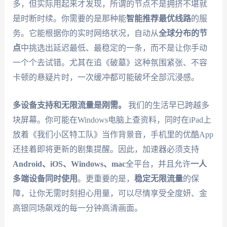
多，但实际用起来才发现，所谓的节点不是拥挤不堪就
是时断时续。你需要的是那种能
智能推荐最优线路
的服
务。它能根据你的实时网络状况，自动从
全球分布的节
点
中挑选出延迟最低、最稳定的一条，而不是让你手动
一个个去试错。尤其在追《破墓》这种氛围紧张、不容
卡顿的悬疑片时，一次缓冲都可能破坏全部沉浸感。
多设备支持和无限流量是刚需。
我们的生活早已跨越多
块屏幕。你可能在Windows电脑上查资料，同时在iPad上
放着《我们小区特工队》当作背景音，手机里的优酷App
还挂着即将更新的剧集提醒。因此，加速器必须支持
Android、iOS、Windows、mac
全平台，并且允许
一人
多端设备同时使用
。更重要的是，
稳定无限流量
的保
障，让你无需时刻担心用量，可以尽情享受全度妍、金
高银同场飙戏的每一分钟高清画面。