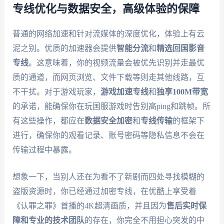
专线优化与数据安全，高级体验的保障
普通的网络加速和针对流媒体的深度优化，体验上有云
泥之别。优质的加速器会提供
智能分流
和
精选回国影音
专线
。这意味着，你的视频流量会被优先识别并走最优
质的通道，而网页浏览、文件下载等则走其他线路，互
不干扰。对于游戏玩家，
游戏加速专线
和
独享100M带宽
的承诺，能确保你在玩国服游戏时告别高ping和跳帧。所
有这些操作，都应在
数据安全加密
和
专线传输
的框架下
进行，确保你的观看记录、账号密码等隐私信息不会在
传输过程中暴露。
想象一下，当别人还在为看不了新剧而四处寻找模糊的
盗版资源时，你已经通过加密专线，在优酷上享受着
《认罪之罪》首播的4K超清画质，并且因为
售后实时保
障和专业的技术团队
的存在，你完全不用担心突发的中