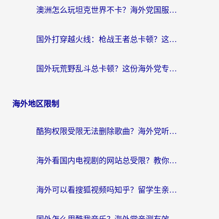
澳洲怎么玩坦克世界不卡？海外党国服游戏加速终极指南（附逆战奇妙碰碰车解决方案）
国外打穿越火线：枪战王者总卡顿？这篇加速器推荐下载指南帮你解决延迟难题
国外玩荒野乱斗总卡顿？这份海外党专属的国服游戏加速攻略请收好
海外地区限制
酷狗权限受限无法删除歌曲？海外党听国内音乐的终极解决方案来了
海外看国内电视剧的网站总受限？教你选对回国加速器，轻松追热剧
海外可以看搜狐视频吗知乎？留学生亲测有效的回国加速器选择指南