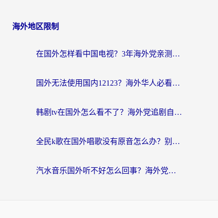
海外地区限制
在国外怎样看中国电视？3年海外党亲测有效的追剧加速器指南
国外无法使用国内12123？海外华人必看：选对回国加速器，解决迪拜语音+12123访问难题
韩剧tv在国外怎么看不了？海外党追剧自由的终极解决方案来了
全民k歌在国外唱歌没有原音怎么办？别让地域限制毁了你的麦霸时刻
汽水音乐国外听不好怎么回事？海外党亲测有效的回国加速方案来了