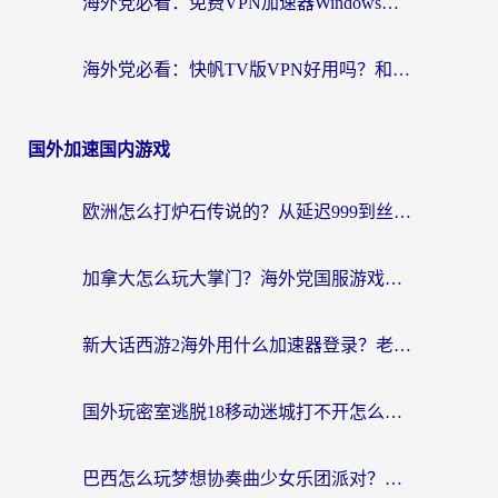
海外党必看：免费VPN加速器Windows版怎么选？附真实测评与无缝访问国内资源指南
海外党必看：快帆TV版VPN好用吗？和hi龟龟VPN对比哪个回国效果更好？附免费加速器选择指南
国外加速国内游戏
欧洲怎么打炉石传说的？从延迟999到丝滑上分，我找到了靠谱加速器
加拿大怎么玩大掌门？海外党国服游戏加速避坑指南（附实用工具推荐）
新大话西游2海外用什么加速器登录？老玩家亲测有效的国服游戏加速指南
国外玩密室逃脱18移动迷城打不开怎么办？海外玩家亲测有效的解决指南
巴西怎么玩梦想协奏曲少女乐团派对？海外党必看的国服游戏加速全攻略（附波兰天涯明月刀实用技巧）