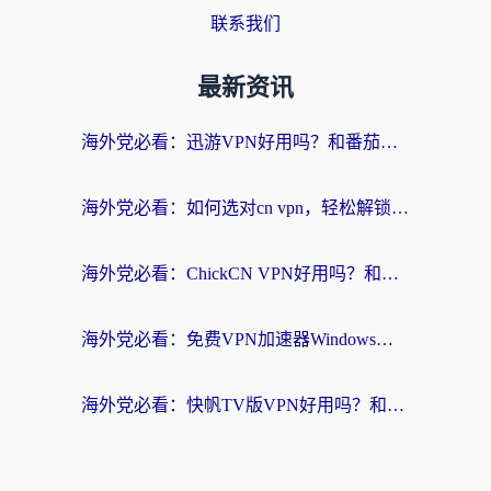
联系我们
最新资讯
海外党必看：迅游VPN好用吗？和番茄加速器VPN对比哪个回国效果更好？
海外党必看：如何选对cn vpn，轻松解锁国内影音游戏？
海外党必看：ChickCN VPN好用吗？和星河VPN对比哪个回国效果更好？附真实体验+避坑指南
海外党必看：免费VPN加速器Windows版怎么选？附真实测评与无缝访问国内资源指南
海外党必看：快帆TV版VPN好用吗？和hi龟龟VPN对比哪个回国效果更好？附免费加速器选择指南