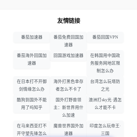
友情链接
番茄加速器
番茄免费回国加
番茄回国VPN
速器
番茄海外回国加
回国游戏加速器
在韩国用中国政
速器
务服务网地区限
制怎么办
在日本打不开御
海外打黑色幸存
台湾怎么玩塔防
剑情缘怎么办
者怎么不卡了
之光
酷狗到国外不能
国外打野兽领
澳洲打sky光·遇怎
用了吗知乎
主：新世界用什
么才能不卡
么加速
在马来西亚打不
魔兽世界国外加
印度怎么玩帝王·
开守望先锋怎么
速器
三国