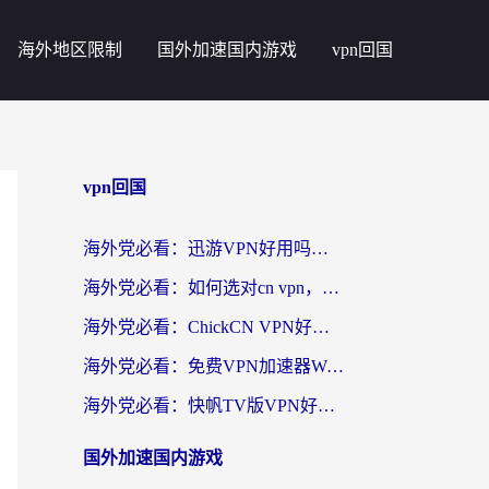
海外地区限制
国外加速国内游戏
vpn回国
vpn回国
海外党必看：迅游VPN好用吗？和番茄加速器VPN对比哪个回国效果更好？
海外党必看：如何选对cn vpn，轻松解锁国内影音游戏？
海外党必看：ChickCN VPN好用吗？和星河VPN对比哪个回国效果更好？附真实体验+避坑指南
海外党必看：免费VPN加速器Windows版怎么选？附真实测评与无缝访问国内资源指南
海外党必看：快帆TV版VPN好用吗？和hi龟龟VPN对比哪个回国效果更好？附免费加速器选择指南
国外加速国内游戏