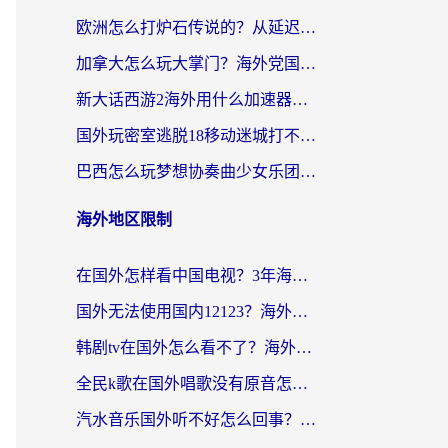
欧洲怎么打炉石传说的？从延迟999到丝滑上分，我找到了靠谱加速器
加拿大怎么玩大掌门？海外党国服游戏加速避坑指南（附实用工具推荐）
新大话西游2海外用什么加速器登录？老玩家亲测有效的国服游戏加速指南
国外玩密室逃脱18移动迷城打不开怎么办？海外玩家亲测有效的解决指南
巴西怎么玩梦想协奏曲少女乐团派对？海外党必看的国服游戏加速全攻略（附波兰天涯明月刀实用技巧）
海外地区限制
在国外怎样看中国电视？3年海外党亲测有效的追剧加速器指南
国外无法使用国内12123？海外华人必看：选对回国加速器，解决迪拜语音+12123访问难题
韩剧tv在国外怎么看不了？海外党追剧自由的终极解决方案来了
全民k歌在国外唱歌没有原音怎么办？别让地域限制毁了你的麦霸时刻
汽水音乐国外听不好怎么回事？海外党亲测有效的回国加速方案来了