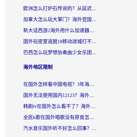
欧洲怎么打炉石传说的？从延迟999到丝滑上分，我找到了靠谱加速器
加拿大怎么玩大掌门？海外党国服游戏加速避坑指南（附实用工具推荐）
新大话西游2海外用什么加速器登录？老玩家亲测有效的国服游戏加速指南
国外玩密室逃脱18移动迷城打不开怎么办？海外玩家亲测有效的解决指南
巴西怎么玩梦想协奏曲少女乐团派对？海外党必看的国服游戏加速全攻略（附波兰天涯明月刀实用技巧）
海外地区限制
在国外怎样看中国电视？3年海外党亲测有效的追剧加速器指南
国外无法使用国内12123？海外华人必看：选对回国加速器，解决迪拜语音+12123访问难题
韩剧tv在国外怎么看不了？海外党追剧自由的终极解决方案来了
全民k歌在国外唱歌没有原音怎么办？别让地域限制毁了你的麦霸时刻
汽水音乐国外听不好怎么回事？海外党亲测有效的回国加速方案来了