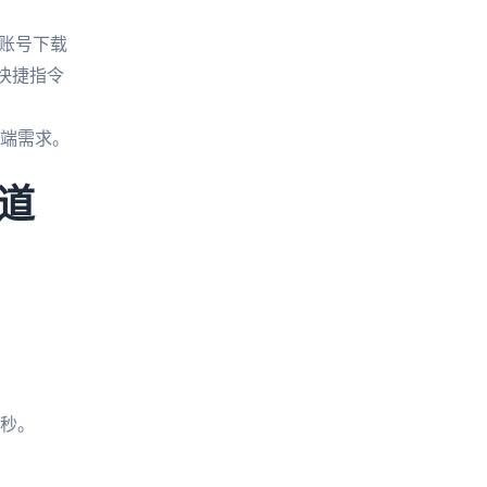
区账号下载
置快捷指令
端需求。
道
）
）
5秒。