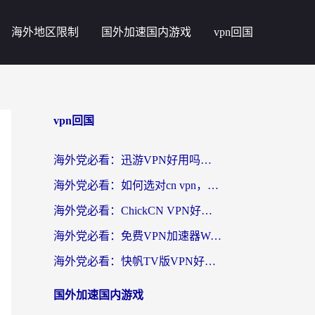
海外地区限制
国外加速国内游戏
vpn回国
vpn回国
海外党必看：迅游VPN好用吗？和番茄加速器VPN对比哪个回国效果更好？
海外党必看：如何选对cn vpn，轻松解锁国内影音游戏？
海外党必看：ChickCN VPN好用吗？和星河VPN对比哪个回国效果更好？附真实体验+避坑指南
海外党必看：免费VPN加速器Windows版怎么选？附真实测评与无缝访问国内资源指南
海外党必看：快帆TV版VPN好用吗？和hi龟龟VPN对比哪个回国效果更好？附免费加速器选择指南
国外加速国内游戏