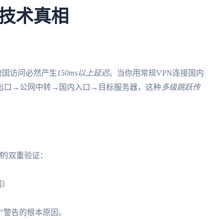
技术真相
致跨国访问必然产生
150ms以上延迟
。当你用常规VPN连接国内
出口→公网中转→国内入口→目标服务器，这种
多级跳跃传
别
的双重验证：
问）
录"警告的根本原因。