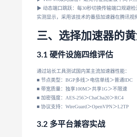
▶ 动态端口跳跃：每30秒切换传输端口规避检
实测显示，采用该技术的番茄加速器在腾讯视频的
三、选择加速器的黄
3.1 硬件设施四维评估
通过站长工具测试国内某主流加速器性能：
■ 节点类型：BGP多线＞电信单线＞普通IDC
■ 带宽质量：独享100M＞共享1G＞不限速
■ 加密强度：AES-256＞ChaCha20＞RC4
■ 协议支持：WireGuard＞OpenVPN＞L2TP
3.2 多平台兼容实战