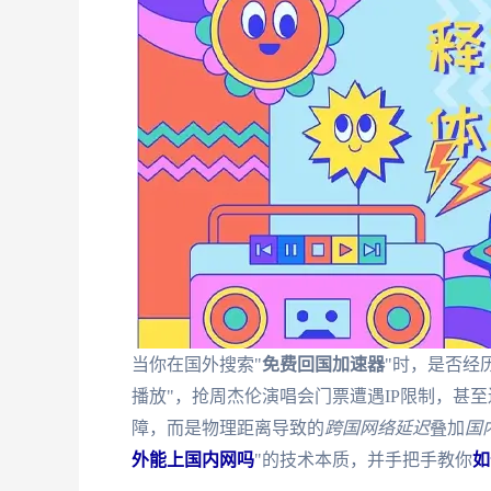
当你在国外搜索"
免费回国加速器
"时，是否经
播放"，抢周杰伦演唱会门票遭遇IP限制，甚
障，而是物理距离导致的
跨国网络延迟
叠加
国
外能上国内网吗
"的技术本质，并手把手教你
如