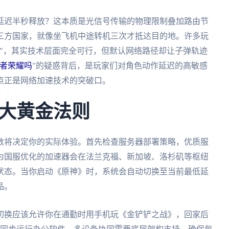
延迟半秒释放？这本质是光信号传输的物理限制叠加路由节
三方国家，就像坐飞机中途转机三次才抵达目的地。许多玩
"，其实技术层面完全可行，但默认网络路径却让子弹轨迹
者荣耀吗
"的疑惑背后，是玩家们对角色动作延迟的高敏感
点正是网络加速技术的突破口。
大黄金法则
数将决定你的实际体验。首先检查服务器部署策略，优质服
为国服优化的加速器会在法兰克福、新加坡、洛杉矶等枢纽
状态。当你启动《原神》时，系统会自动切换至当前最低延
品。
切换应该允许你在通勤时用手机玩《金铲铲之战》，回家后