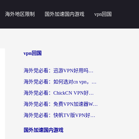
海外地区限制
国外加速国内游戏
vpn回国
vpn回国
海外党必看：迅游VPN好用吗？和番茄加速器VPN对比哪个回国效果更好？
海外党必看：如何选对cn vpn，轻松解锁国内影音游戏？
海外党必看：ChickCN VPN好用吗？和星河VPN对比哪个回国效果更好？附真实体验+避坑指南
海外党必看：免费VPN加速器Windows版怎么选？附真实测评与无缝访问国内资源指南
海外党必看：快帆TV版VPN好用吗？和hi龟龟VPN对比哪个回国效果更好？附免费加速器选择指南
国外加速国内游戏