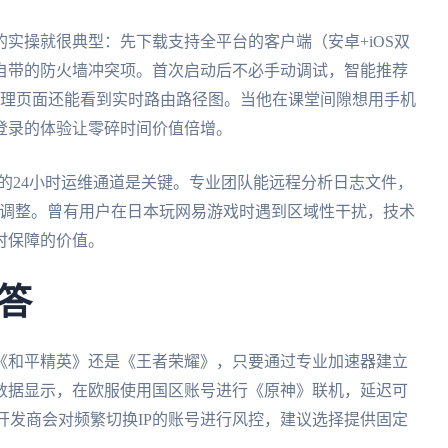
实操就很典型：先下载支持全平台的客户端（安卓+iOS双
自带的防火墙冲突项。首次启动后不必手动调试，智能推荐
管理页面还能看到实时路由路径图。当他在课堂间隙想用手机
登录的体验让零碎时间价值倍增。
置的24小时运维通道是关键。专业团队能远程分析日志文件，
时调整。曾有用户在日本玩网易游戏时遇到区域性干扰，技术
时保障的价值。
答
《和平精英》还是《王者荣耀》，只要通过专业加速器建立
数据显示，在欧服使用国区账号进行《原神》联机，延迟可
分开发商会对频繁切换IP的账号进行风控，建议选择提供固定