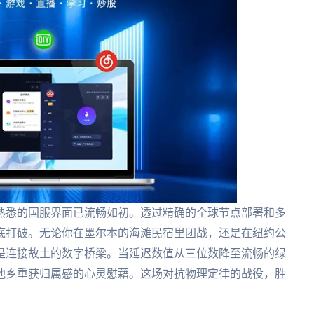
熟悉的国服界面已流畅如初。透过精确的全球节点部署和多
底打破。无论你在墨尔本的海滩民宿里团战，还是在纽约公
是连接故土的数字桥梁。当延迟数值从三位数降至流畅的绿
他乡重获归属感的心灵慰藉。这场对抗物理定律的战役，胜