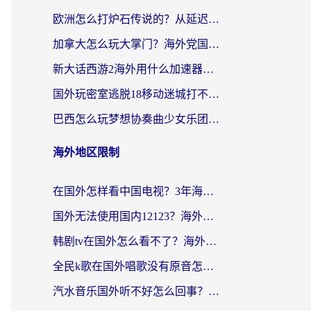
欧洲怎么打炉石传说的？从延迟999到丝滑上分，我找到了靠谱加速器
加拿大怎么玩大掌门？海外党国服游戏加速避坑指南（附实用工具推荐）
新大话西游2海外用什么加速器登录？老玩家亲测有效的国服游戏加速指南
国外玩密室逃脱18移动迷城打不开怎么办？海外玩家亲测有效的解决指南
巴西怎么玩梦想协奏曲少女乐团派对？海外党必看的国服游戏加速全攻略（附波兰天涯明月刀实用技巧）
海外地区限制
在国外怎样看中国电视？3年海外党亲测有效的追剧加速器指南
国外无法使用国内12123？海外华人必看：选对回国加速器，解决迪拜语音+12123访问难题
韩剧tv在国外怎么看不了？海外党追剧自由的终极解决方案来了
全民k歌在国外唱歌没有原音怎么办？别让地域限制毁了你的麦霸时刻
汽水音乐国外听不好怎么回事？海外党亲测有效的回国加速方案来了