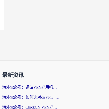
最新资讯
海外党必看：迅游VPN好用吗？和番茄加速器VPN对比哪个回国效果更好？
海外党必看：如何选对cn vpn，轻松解锁国内影音游戏？
海外党必看：ChickCN VPN好用吗？和星河VPN对比哪个回国效果更好？附真实体验+避坑指南