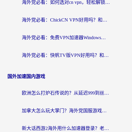
海外党必看：如何选对cn vpn，轻松解锁国内影音游戏？
海外党必看：ChickCN VPN好用吗？和星河VPN对比哪个回国效果更好？附真实体验+避坑指南
海外党必看：免费VPN加速器Windows版怎么选？附真实测评与无缝访问国内资源指南
海外党必看：快帆TV版VPN好用吗？和hi龟龟VPN对比哪个回国效果更好？附免费加速器选择指南
国外加速国内游戏
欧洲怎么打炉石传说的？从延迟999到丝滑上分，我找到了靠谱加速器
加拿大怎么玩大掌门？海外党国服游戏加速避坑指南（附实用工具推荐）
新大话西游2海外用什么加速器登录？老玩家亲测有效的国服游戏加速指南