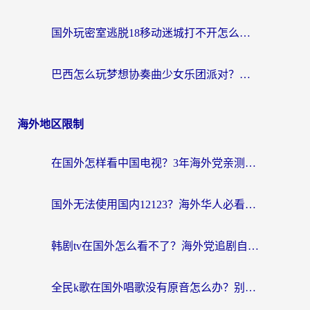
国外玩密室逃脱18移动迷城打不开怎么办？海外玩家亲测有效的解决指南
巴西怎么玩梦想协奏曲少女乐团派对？海外党必看的国服游戏加速全攻略（附波兰天涯明月刀实用技巧）
海外地区限制
在国外怎样看中国电视？3年海外党亲测有效的追剧加速器指南
国外无法使用国内12123？海外华人必看：选对回国加速器，解决迪拜语音+12123访问难题
韩剧tv在国外怎么看不了？海外党追剧自由的终极解决方案来了
全民k歌在国外唱歌没有原音怎么办？别让地域限制毁了你的麦霸时刻