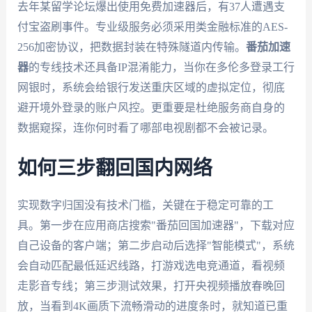
去年某留学论坛爆出使用免费加速器后，有37人遭遇支
付宝盗刷事件。专业级服务必须采用类金融标准的AES-
256加密协议，把数据封装在特殊隧道内传输。
番茄加速
器
的专线技术还具备IP混淆能力，当你在多伦多登录工行
网银时，系统会给银行发送重庆区域的虚拟定位，彻底
避开境外登录的账户风控。更重要是杜绝服务商自身的
数据窥探，连你何时看了哪部电视剧都不会被记录。
如何三步翻回国内网络
实现数字归国没有技术门槛，关键在于稳定可靠的工
具。第一步在应用商店搜索"番茄回国加速器"，下载对应
自己设备的客户端；第二步启动后选择"智能模式"，系统
会自动匹配最低延迟线路，打游戏选电竞通道，看视频
走影音专线；第三步测试效果，打开央视频播放春晚回
放，当看到4K画质下流畅滑动的进度条时，就知道已重