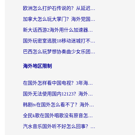
欧洲怎么打炉石传说的？从延迟999到丝滑上分，我找到了靠谱加速器
加拿大怎么玩大掌门？海外党国服游戏加速避坑指南（附实用工具推荐）
新大话西游2海外用什么加速器登录？老玩家亲测有效的国服游戏加速指南
国外玩密室逃脱18移动迷城打不开怎么办？海外玩家亲测有效的解决指南
巴西怎么玩梦想协奏曲少女乐团派对？海外党必看的国服游戏加速全攻略（附波兰天涯明月刀实用技巧）
海外地区限制
在国外怎样看中国电视？3年海外党亲测有效的追剧加速器指南
国外无法使用国内12123？海外华人必看：选对回国加速器，解决迪拜语音+12123访问难题
韩剧tv在国外怎么看不了？海外党追剧自由的终极解决方案来了
全民k歌在国外唱歌没有原音怎么办？别让地域限制毁了你的麦霸时刻
汽水音乐国外听不好怎么回事？海外党亲测有效的回国加速方案来了