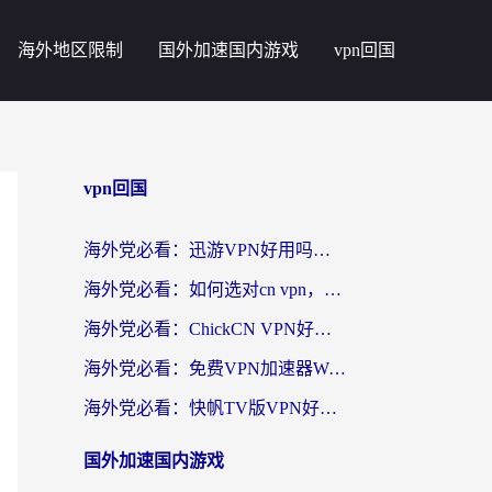
海外地区限制
国外加速国内游戏
vpn回国
vpn回国
海外党必看：迅游VPN好用吗？和番茄加速器VPN对比哪个回国效果更好？
海外党必看：如何选对cn vpn，轻松解锁国内影音游戏？
海外党必看：ChickCN VPN好用吗？和星河VPN对比哪个回国效果更好？附真实体验+避坑指南
海外党必看：免费VPN加速器Windows版怎么选？附真实测评与无缝访问国内资源指南
海外党必看：快帆TV版VPN好用吗？和hi龟龟VPN对比哪个回国效果更好？附免费加速器选择指南
国外加速国内游戏