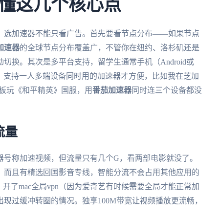
懂这几个核心点
，选加速器不能只看广告。首先要看节点分布——如果节点
加速器
的全球节点分布覆盖广，不管你在纽约、洛杉矶还是
换。其次是多平台支持，留学生通常手机（Android或
都要用，支持一人多端设备同时用的加速器才方便，比如我在芝加
平板玩《和平精英》国服，用
番茄加速器
同时连三个设备都没
流量
器号称加速视频，但流量只有几个G，看两部电影就没了。
，而且有精选回国影音专线，智能分流不会占用其他应用的
，开了mac全局vpn（因为爱奇艺有时候需要全局才能正常加
现过缓冲转圈的情况。独享100M带宽让视频播放更流畅，