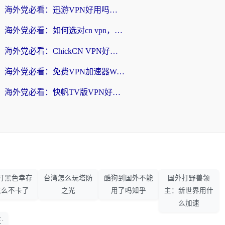
海外党必看：迅游VPN好用吗？和番茄加速器VPN对比哪个回国效果更好？
海外党必看：如何选对cn vpn，轻松解锁国内影音游戏？
海外党必看：ChickCN VPN好用吗？和星河VPN对比哪个回国效果更好？附真实体验+避坑指南
海外党必看：免费VPN加速器Windows版怎么选？附真实测评与无缝访问国内资源指南
海外党必看：快帆TV版VPN好用吗？和hi龟龟VPN对比哪个回国效果更好？附免费加速器选择指南
打黑色幸存
台湾怎么玩塔防
酷狗到国外不能
国外打野兽领
怎么不卡了
之光
用了吗知乎
主：新世界用什
么加速
·