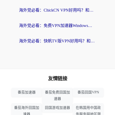
海外党必看：ChickCN VPN好用吗？和星河VPN对比哪个回国效果更好？附真实体验+避坑指南
海外党必看：免费VPN加速器Windows版怎么选？附真实测评与无缝访问国内资源指南
海外党必看：快帆TV版VPN好用吗？和hi龟龟VPN对比哪个回国效果更好？附免费加速器选择指南
友情链接
番茄加速器
番茄免费回国加
番茄回国VPN
速器
番茄海外回国加
回国游戏加速器
在韩国用中国政
速器
务服务网地区限