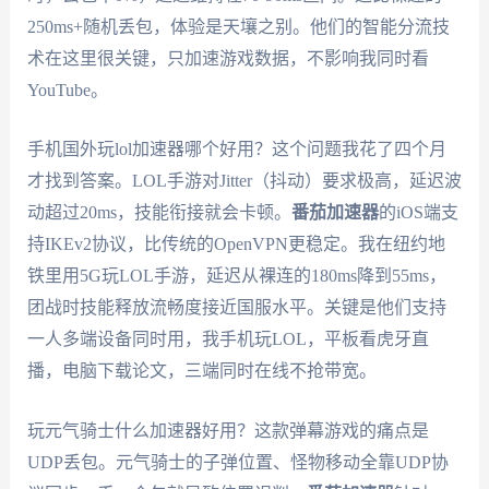
250ms+随机丢包，体验是天壤之别。他们的智能分流技
术在这里很关键，只加速游戏数据，不影响我同时看
YouTube。
手机国外玩lol加速器哪个好用？这个问题我花了四个月
才找到答案。LOL手游对Jitter（抖动）要求极高，延迟波
动超过20ms，技能衔接就会卡顿。
番茄加速器
的iOS端支
持IKEv2协议，比传统的OpenVPN更稳定。我在纽约地
铁里用5G玩LOL手游，延迟从裸连的180ms降到55ms，
团战时技能释放流畅度接近国服水平。关键是他们支持
一人多端设备同时用，我手机玩LOL，平板看虎牙直
播，电脑下载论文，三端同时在线不抢带宽。
玩元气骑士什么加速器好用？这款弹幕游戏的痛点是
UDP丢包。元气骑士的子弹位置、怪物移动全靠UDP协