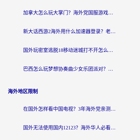
加拿大怎么玩大掌门？海外党国服游戏加速避坑指南（附实用工具推荐）
新大话西游2海外用什么加速器登录？老玩家亲测有效的国服游戏加速指南
国外玩密室逃脱18移动迷城打不开怎么办？海外玩家亲测有效的解决指南
巴西怎么玩梦想协奏曲少女乐团派对？海外党必看的国服游戏加速全攻略（附波兰天涯明月刀实用技巧）
海外地区限制
在国外怎样看中国电视？3年海外党亲测有效的追剧加速器指南
国外无法使用国内12123？海外华人必看：选对回国加速器，解决迪拜语音+12123访问难题