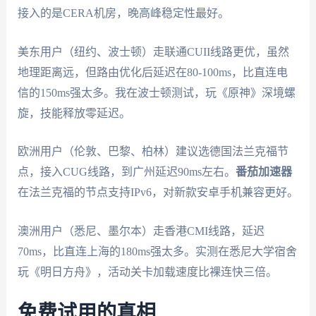
接入的是CERA机房，晚高峰稳定性最好。
美东用户（纽约、波士顿）走联通CUII线路更优，虽然
地理距离远，但路由优化后延迟在80-100ms，比直连电
信的150ms强太多。我在波士顿测试，玩《原神》深境螺
旋，技能释放零延迟。
欧洲用户（伦敦、巴黎、柏林）建议选德国法兰克福节
点，接入CUG线路，到广州延迟90ms左右。
番茄加速器
在法兰克福的节点支持IPv6，对新款安卓手机兼容更好。
澳洲用户（悉尼、墨尔本）走香港CMI线路，延迟
70ms，比直连上海的180ms强太多。实测在悉尼大学宿舍
玩《明日方舟》，活动关卡加载速度比裸连快三倍。
免费试用的真相