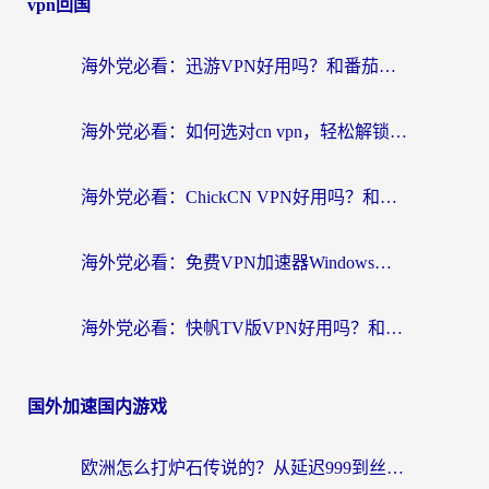
vpn回国
海外党必看：迅游VPN好用吗？和番茄加速器VPN对比哪个回国效果更好？
海外党必看：如何选对cn vpn，轻松解锁国内影音游戏？
海外党必看：ChickCN VPN好用吗？和星河VPN对比哪个回国效果更好？附真实体验+避坑指南
海外党必看：免费VPN加速器Windows版怎么选？附真实测评与无缝访问国内资源指南
海外党必看：快帆TV版VPN好用吗？和hi龟龟VPN对比哪个回国效果更好？附免费加速器选择指南
国外加速国内游戏
欧洲怎么打炉石传说的？从延迟999到丝滑上分，我找到了靠谱加速器