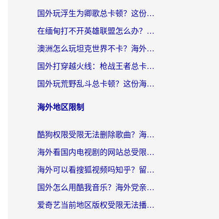
国外玩浮生为卿歌总卡顿？这份加速器选择指南帮你找回丝滑体验
在缅甸打不开英雄联盟怎么办？海外党亲测有效的国服游戏加速指南
澳洲怎么玩坦克世界不卡？海外党国服游戏加速终极指南（附逆战奇妙碰碰车解决方案）
国外打穿越火线：枪战王者总卡顿？这篇加速器推荐下载指南帮你解决延迟难题
国外玩荒野乱斗总卡顿？这份海外党专属的国服游戏加速攻略请收好
海外地区限制
酷狗权限受限无法删除歌曲？海外党听国内音乐的终极解决方案来了
海外看国内电视剧的网站总受限？教你选对回国加速器，轻松追热剧
海外可以看搜狐视频吗知乎？留学生亲测有效的回国加速器选择指南
国外怎么用酷我音乐？海外党亲测有效的回国加速方案，附千千音乐中文歌收听指南
爱奇艺当前地区版权受限无法播放？海外党追剧看电影的终极解决方案来了