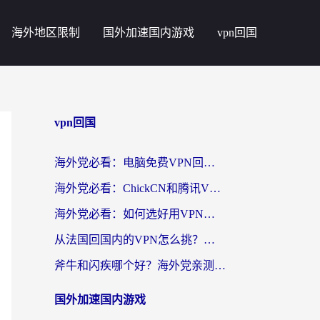
海外地区限制
国外加速国内游戏
vpn回国
vpn回国
海外党必看：电脑免费VPN回国真的靠谱吗？附实测对比与最优方案指南
海外党必看：ChickCN和腾讯VPN好用吗？3招选对回国加速器，告别地区限制
海外党必看：如何选好用VPN实现国内资源无缝访问？从越南到全球都适用
从法国回国内的VPN怎么挑？海外党亲测：稳定、多端、安全才是关键
斧牛和闪疾哪个好？海外党亲测3款回国加速器，教你选到不踩坑的那一款
国外加速国内游戏