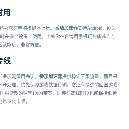
时用
玩家还喜欢在电脑模拟器上玩。
番茄加速器
支持Android、iOS、
可以同时在多个设备上使用。比如你在台湾用手机玩神庙逃亡2，
接就能玩，非常方便。
专线
半提示流量用完了。
番茄加速器
提供稳定无限流量，而且采
分开处理，优先保障游戏数据传输。它还有精选的回国游戏
国服游戏的独享100M带宽，即使在高峰时段也能保持低延
战也不会卡顿。