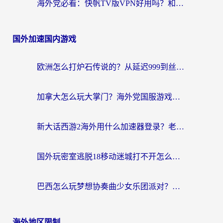
海外党必看：快帆TV版VPN好用吗？和hi龟龟VPN对比哪个回国效果更好？附免费加速器选择指南
国外加速国内游戏
欧洲怎么打炉石传说的？从延迟999到丝滑上分，我找到了靠谱加速器
加拿大怎么玩大掌门？海外党国服游戏加速避坑指南（附实用工具推荐）
新大话西游2海外用什么加速器登录？老玩家亲测有效的国服游戏加速指南
国外玩密室逃脱18移动迷城打不开怎么办？海外玩家亲测有效的解决指南
巴西怎么玩梦想协奏曲少女乐团派对？海外党必看的国服游戏加速全攻略（附波兰天涯明月刀实用技巧）
海外地区限制