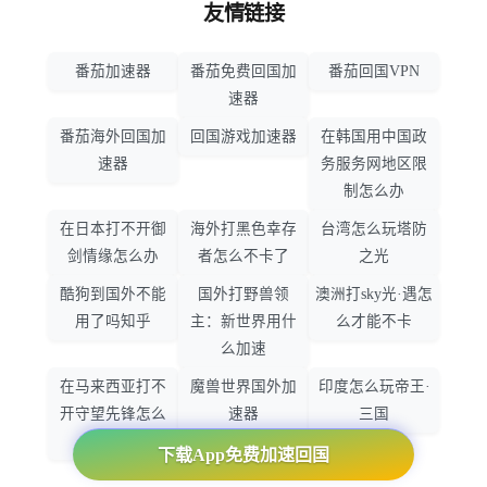
友情链接
番茄加速器
番茄免费回国加
番茄回国VPN
速器
番茄海外回国加
回国游戏加速器
在韩国用中国政
速器
务服务网地区限
制怎么办
在日本打不开御
海外打黑色幸存
台湾怎么玩塔防
剑情缘怎么办
者怎么不卡了
之光
酷狗到国外不能
国外打野兽领
澳洲打sky光·遇怎
用了吗知乎
主：新世界用什
么才能不卡
么加速
在马来西亚打不
魔兽世界国外加
印度怎么玩帝王·
开守望先锋怎么
速器
三国
办
下载App免费加速回国