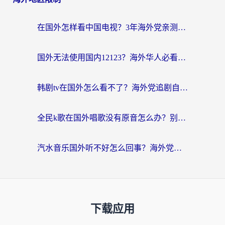
在国外怎样看中国电视？3年海外党亲测有效的追剧加速器指南
国外无法使用国内12123？海外华人必看：选对回国加速器，解决迪拜语音+12123访问难题
韩剧tv在国外怎么看不了？海外党追剧自由的终极解决方案来了
全民k歌在国外唱歌没有原音怎么办？别让地域限制毁了你的麦霸时刻
汽水音乐国外听不好怎么回事？海外党亲测有效的回国加速方案来了
下载应用