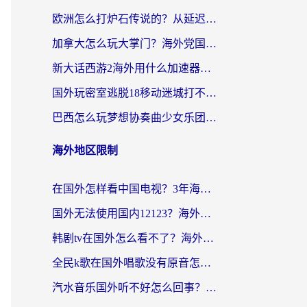
欧洲怎么打炉石传说的？从延迟999到丝滑上分，我找到了靠谱加速器
加拿大怎么玩大掌门？海外党国服游戏加速避坑指南（附实用工具推荐）
新大话西游2海外用什么加速器登录？老玩家亲测有效的国服游戏加速指南
国外玩密室逃脱18移动迷城打不开怎么办？海外玩家亲测有效的解决指南
巴西怎么玩梦想协奏曲少女乐团派对？海外党必看的国服游戏加速全攻略（附波兰天涯明月刀实用技巧）
海外地区限制
在国外怎样看中国电视？3年海外党亲测有效的追剧加速器指南
国外无法使用国内12123？海外华人必看：选对回国加速器，解决迪拜语音+12123访问难题
韩剧tv在国外怎么看不了？海外党追剧自由的终极解决方案来了
全民k歌在国外唱歌没有原音怎么办？别让地域限制毁了你的麦霸时刻
汽水音乐国外听不好怎么回事？海外党亲测有效的回国加速方案来了