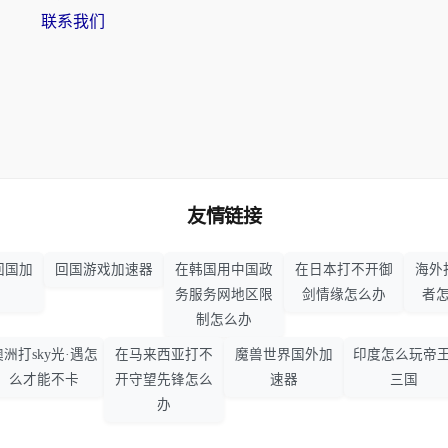
联系我们
友情链接
回国加
回国游戏加速器
在韩国用中国政
在日本打不开御
海外
务服务网地区限
剑情缘怎么办
者
制怎么办
澳洲打sky光·遇怎
在马来西亚打不
魔兽世界国外加
印度怎么玩帝王
么才能不卡
开守望先锋怎么
速器
三国
办