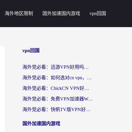
海外地区限制
国外加速国内游戏
vpn回国
vpn回国
海外党必看：迅游VPN好用吗？和番茄加速器VPN对比哪个回国效果更好？
海外党必看：如何选对cn vpn，轻松解锁国内影音游戏？
海外党必看：ChickCN VPN好用吗？和星河VPN对比哪个回国效果更好？附真实体验+避坑指南
海外党必看：免费VPN加速器Windows版怎么选？附真实测评与无缝访问国内资源指南
海外党必看：快帆TV版VPN好用吗？和hi龟龟VPN对比哪个回国效果更好？附免费加速器选择指南
国外加速国内游戏