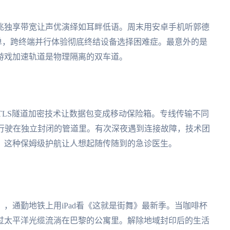
兆独享带宽让声优演绎如耳畔低语。周末用安卓手机听郭德
乐榜单，跨终端并行体验彻底终结设备选择困难症。最意外的是
游戏加速轨道是物理隔离的双车道。
的TLS隧道加密技术让数据包变成移动保险箱。专线传输不同
终行驶在独立封闭的管道里。有次深夜遇到连接故障，技术团
复，这种保姆级护航让人想起随传随到的急诊医生。
，通勤地铁上用iPad看《这就是街舞》最新季。当咖啡杯
过太平洋光缆流淌在巴黎的公寓里。解除地域封印后的生活