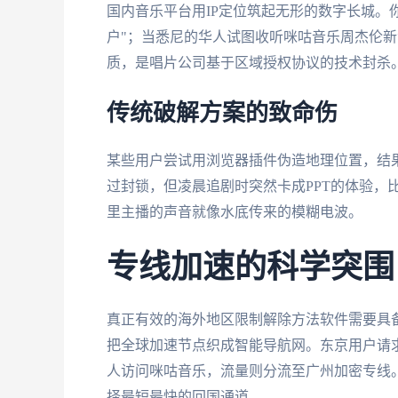
国内音乐平台用IP定位筑起无形的数字长城。
户"；当悉尼的华人试图收听咪咕音乐周杰伦
质，是唱片公司基于区域授权协议的技术封杀
传统破解方案的致命伤
某些用户尝试用浏览器插件伪造地理位置，结
过封锁，但凌晨追剧时突然卡成PPT的体验，比
里主播的声音就像水底传来的模糊电波。
专线加速的科学突围
真正有效的海外地区限制解除方法软件需要具
把全球加速节点织成智能导航网。东京用户请
人访问咪咕音乐，流量则分流至广州加密专线
择最短最快的回国通道。