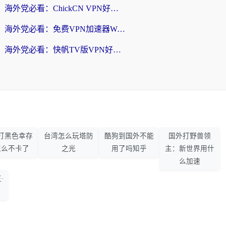
海外党必看：ChickCN VPN好用吗？和星河VPN对比哪个回国效果更好？附真实体验+避坑指南
海外党必看：免费VPN加速器Windows版怎么选？附真实测评与无缝访问国内资源指南
海外党必看：快帆TV版VPN好用吗？和hi龟龟VPN对比哪个回国效果更好？附免费加速器选择指南
打黑色幸存
台湾怎么玩塔防
酷狗到国外不能
国外打野兽领
怎么不卡了
之光
用了吗知乎
主：新世界用什
么加速
·