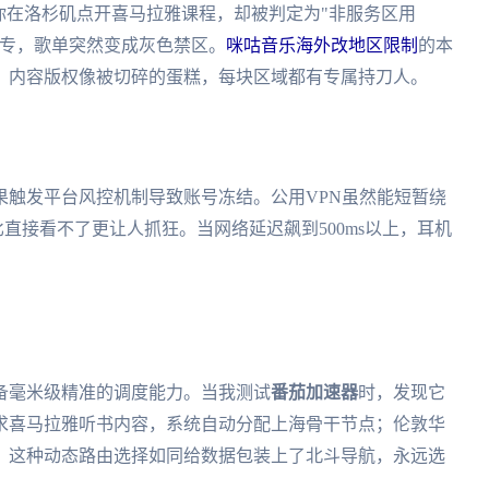
你在洛杉矶点开喜马拉雅课程，却被判定为"非服务区用
新专，歌单突然变成灰色禁区。
咪咕音乐海外改地区限制
的本
。内容版权像被切碎的蛋糕，每块区域都有专属持刀人。
果触发平台风控机制导致账号冻结。公用VPN虽然能短暂绕
直接看不了更让人抓狂。当网络延迟飙到500ms以上，耳机
备毫米级精准的调度能力。当我测试
番茄加速器
时，发现它
求喜马拉雅听书内容，系统自动分配上海骨干节点；伦敦华
。这种动态路由选择如同给数据包装上了北斗导航，永远选