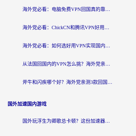
海外党必看：电脑免费VPN回国真的靠谱吗？附实测对比与最优方案指南
海外党必看：ChickCN和腾讯VPN好用吗？3招选对回国加速器，告别地区限制
海外党必看：如何选好用VPN实现国内资源无缝访问？从越南到全球都适用
从法国回国内的VPN怎么挑？海外党亲测：稳定、多端、安全才是关键
斧牛和闪疾哪个好？海外党亲测3款回国加速器，教你选到不踩坑的那一款
国外加速国内游戏
国外玩浮生为卿歌总卡顿？这份加速器选择指南帮你找回丝滑体验