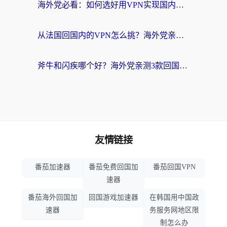
海外党必看：如何选好用VPN实现国内资源无缝访问？从越南到全球都适用
从法国回国内的VPN怎么挑？海外党亲测：稳定、多端、安全才是关键
斧牛和闪疾哪个好？海外党亲测3款回国加速器，教你选到不踩坑的那一款
友情链接
番茄加速器
番茄免费回国加
番茄回国VPN
速器
番茄海外回国加
回国游戏加速器
在韩国用中国政
速器
务服务网地区限
制怎么办