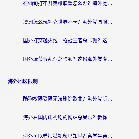
在缅甸打不开英雄联盟怎么办？海外党亲测有效的国服游戏加速指南
澳洲怎么玩坦克世界不卡？海外党国服游戏加速终极指南（附逆战奇妙碰碰车解决方案）
国外打穿越火线：枪战王者总卡顿？这篇加速器推荐下载指南帮你解决延迟难题
国外玩荒野乱斗总卡顿？这份海外党专属的国服游戏加速攻略请收好
海外地区限制
酷狗权限受限无法删除歌曲？海外党听国内音乐的终极解决方案来了
海外看国内电视剧的网站总受限？教你选对回国加速器，轻松追热剧
海外可以看搜狐视频吗知乎？留学生亲测有效的回国加速器选择指南