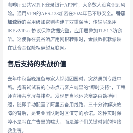
咖啡厅公共WiFi下登录银行APP时，大多数人没意识到风
险。通用VPN的AES-128加密在2024年已不够安全。
番茄
加速器
的军用级加密则构建了双重保险：传输层采用
IKEv2/IPsec协议保障数据完整，应用层叠加TLS1.3防窃
听。这使你在曼谷酒店用网银转账时，金融数据就像装
在钛合金保险柜穿越互联网。
售后支持的实战价值
去年中秋当晚准备与家人视频团圆时，突然遇到专线中
断。抱着试试看的心态点击客户端里的"即时支持"，工程
师直接共享屏幕排查。发现是当地运营商路由劫持问
题，随即手动配置了阿里云备用线路。三十分钟解决故
障的背后，是专业团队跨时区值守的承诺。这种实时保
障不是写在广告里的噱头，而是游子们关键时刻的情绪
救生筏。