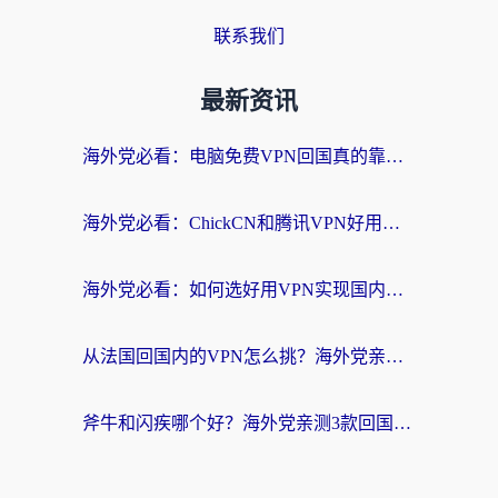
联系我们
最新资讯
海外党必看：电脑免费VPN回国真的靠谱吗？附实测对比与最优方案指南
海外党必看：ChickCN和腾讯VPN好用吗？3招选对回国加速器，告别地区限制
海外党必看：如何选好用VPN实现国内资源无缝访问？从越南到全球都适用
从法国回国内的VPN怎么挑？海外党亲测：稳定、多端、安全才是关键
斧牛和闪疾哪个好？海外党亲测3款回国加速器，教你选到不踩坑的那一款