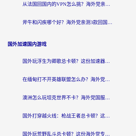
从法国回国内的VPN怎么挑？海外党亲测：稳定、多端、安全才是关键
斧牛和闪疾哪个好？海外党亲测3款回国加速器，教你选到不踩坑的那一款
国外加速国内游戏
国外玩浮生为卿歌总卡顿？这份加速器选择指南帮你找回丝滑体验
在缅甸打不开英雄联盟怎么办？海外党亲测有效的国服游戏加速指南
澳洲怎么玩坦克世界不卡？海外党国服游戏加速终极指南（附逆战奇妙碰碰车解决方案）
国外打穿越火线：枪战王者总卡顿？这篇加速器推荐下载指南帮你解决延迟难题
国外玩荒野乱斗总卡顿？这份海外党专属的国服游戏加速攻略请收好