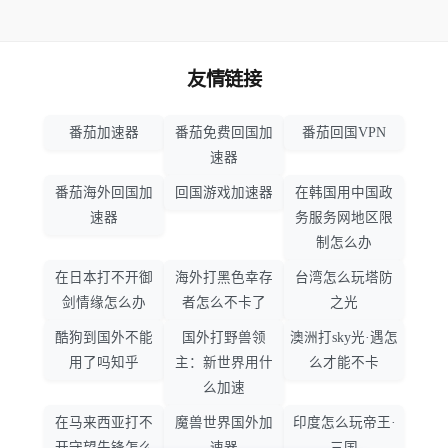
友情链接
番茄加速器
番茄免费回国加
番茄回国VPN
速器
番茄海外回国加
回国游戏加速器
在韩国用中国政
速器
务服务网地区限
制怎么办
在日本打不开御
海外打黑色幸存
台湾怎么玩塔防
剑情缘怎么办
者怎么不卡了
之光
酷狗到国外不能
国外打野兽领
澳洲打sky光·遇怎
用了吗知乎
主：新世界用什
么才能不卡
么加速
在马来西亚打不
魔兽世界国外加
印度怎么玩帝王·
开守望先锋怎么
速器
三国