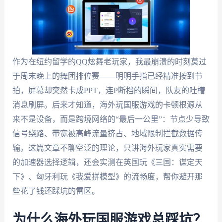
作为在纽约留学的QQ炫舞老玩家，我最崩溃的时刻莫过
于周末晚上的舞团排位赛——明明手指已经精准按到节
拍，屏幕却突然卡成PPT，连P断档的瞬间，队友的吐槽
消息刷屏。后来才知道，海外玩国服游戏的卡顿根源从
来不是设备，而是跨境网络的“最后一公里”：节点少导致
信号绕路、带宽被高峰流量挤占、地域限制拦截数据传
输。这篇文章不聊空泛的理论，只讲海外玩家真实需要
的加速器选择逻辑，还会实测在英国玩《三国：谋定天
下》、匈牙利玩《我爱拼模型》的流畅度，帮你避开那
些花了钱还踩坑的雷区。
为什么海外玩国服游戏总踩坑？