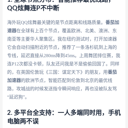
QQ炫舞连P不中断
海外玩QQ炫舞最关键的是节点距离和线路质量。
番茄加
速器
在全球有上百个节点，覆盖欧洲、北美、澳洲、东
南亚等主要华人聚集区。我在纽约测试时，打开加速器
它会自动扫描附近的节点，推荐了一条洛杉矶到上海的
专线，延迟直接从280ms降到45ms。上周舞团排位赛，我
连P12次都没卡顿，队友还问我是不是偷偷回国了。同样
的，在英国伦敦玩《三国：谋定天下》的朋友，用
番茄
加速器
的欧洲节点，智能匹配到伦敦到北京的最优线
路，攻城战的时候发送指令瞬间响应，再也没被队友骂
“延迟狗”。
2. 多平台全支持：一人多端同时用，手机
电脑两不误