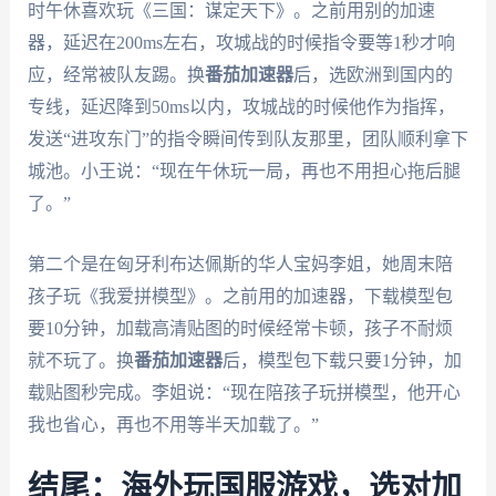
时午休喜欢玩《三国：谋定天下》。之前用别的加速
器，延迟在200ms左右，攻城战的时候指令要等1秒才响
应，经常被队友踢。换
番茄加速器
后，选欧洲到国内的
专线，延迟降到50ms以内，攻城战的时候他作为指挥，
发送“进攻东门”的指令瞬间传到队友那里，团队顺利拿下
城池。小王说：“现在午休玩一局，再也不用担心拖后腿
了。”
第二个是在匈牙利布达佩斯的华人宝妈李姐，她周末陪
孩子玩《我爱拼模型》。之前用的加速器，下载模型包
要10分钟，加载高清贴图的时候经常卡顿，孩子不耐烦
就不玩了。换
番茄加速器
后，模型包下载只要1分钟，加
载贴图秒完成。李姐说：“现在陪孩子玩拼模型，他开心
我也省心，再也不用等半天加载了。”
结尾：海外玩国服游戏，选对加