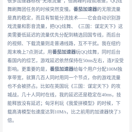
很多加速器标榜“无限流量”，但高峰时段就限速，QQ炫
舞刷舞团任务的时候突然变慢。
番茄加速器
的无限流量
是真的稳定，而且有智能分流技术——它会自动识别游
戏流量和影音流量，把QQ炫舞、《三国：谋定天下》这
类需要低延迟的流量优先分配到精选回国专线，而后台
的视频、下载流量则走普通线路，互不干扰。我在纽约
周末晚上7点测试，用
番茄加速器
玩QQ炫舞，同时后台
看国内的综艺，游戏延迟依然保持在50ms左右，连P没受
影响。更重要的是，
番茄加速器
给每个用户分配100M独
享带宽，就算几百人同时用同一个节点，你的游戏流量
也不会被挤占。比如在英国玩《三国：谋定天下》的攻
城战，几十人同时在线，我的延迟还是稳定在40ms，技
能释放没有延迟；匈牙利玩《我爱拼模型》的时候，下
载高清模型包速度达到10M/s，比之前用的加速器快了3
倍。