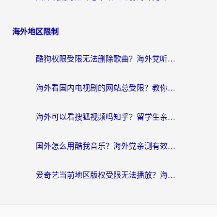
海外地区限制
酷狗权限受限无法删除歌曲？海外党听国内音乐的终极解决方案来了
海外看国内电视剧的网站总受限？教你选对回国加速器，轻松追热剧
海外可以看搜狐视频吗知乎？留学生亲测有效的回国加速器选择指南
国外怎么用酷我音乐？海外党亲测有效的回国加速方案，附千千音乐中文歌收听指南
爱奇艺当前地区版权受限无法播放？海外党追剧看电影的终极解决方案来了