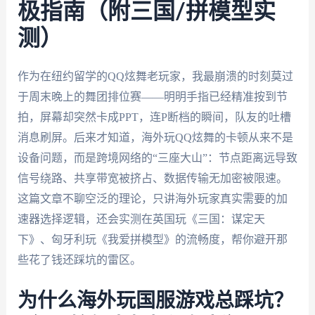
极指南（附三国/拼模型实
测）
作为在纽约留学的QQ炫舞老玩家，我最崩溃的时刻莫过
于周末晚上的舞团排位赛——明明手指已经精准按到节
拍，屏幕却突然卡成PPT，连P断档的瞬间，队友的吐槽
消息刷屏。后来才知道，海外玩QQ炫舞的卡顿从来不是
设备问题，而是跨境网络的“三座大山”：节点距离远导致
信号绕路、共享带宽被挤占、数据传输无加密被限速。
这篇文章不聊空泛的理论，只讲海外玩家真实需要的加
速器选择逻辑，还会实测在英国玩《三国：谋定天
下》、匈牙利玩《我爱拼模型》的流畅度，帮你避开那
些花了钱还踩坑的雷区。
为什么海外玩国服游戏总踩坑？