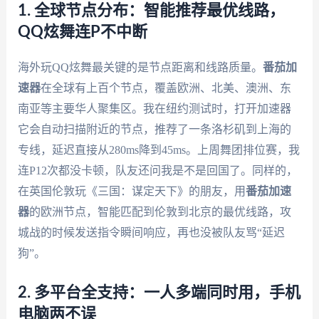
1. 全球节点分布：智能推荐最优线路，
QQ炫舞连P不中断
海外玩QQ炫舞最关键的是节点距离和线路质量。
番茄加
速器
在全球有上百个节点，覆盖欧洲、北美、澳洲、东
南亚等主要华人聚集区。我在纽约测试时，打开加速器
它会自动扫描附近的节点，推荐了一条洛杉矶到上海的
专线，延迟直接从280ms降到45ms。上周舞团排位赛，我
连P12次都没卡顿，队友还问我是不是回国了。同样的，
在英国伦敦玩《三国：谋定天下》的朋友，用
番茄加速
器
的欧洲节点，智能匹配到伦敦到北京的最优线路，攻
城战的时候发送指令瞬间响应，再也没被队友骂“延迟
狗”。
2. 多平台全支持：一人多端同时用，手机
电脑两不误