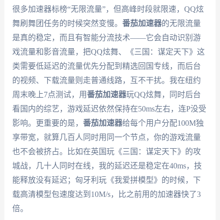
很多加速器标榜“无限流量”，但高峰时段就限速，QQ炫
舞刷舞团任务的时候突然变慢。
番茄加速器
的无限流量
是真的稳定，而且有智能分流技术——它会自动识别游
戏流量和影音流量，把QQ炫舞、《三国：谋定天下》这
类需要低延迟的流量优先分配到精选回国专线，而后台
的视频、下载流量则走普通线路，互不干扰。我在纽约
周末晚上7点测试，用
番茄加速器
玩QQ炫舞，同时后台
看国内的综艺，游戏延迟依然保持在50ms左右，连P没受
影响。更重要的是，
番茄加速器
给每个用户分配100M独
享带宽，就算几百人同时用同一个节点，你的游戏流量
也不会被挤占。比如在英国玩《三国：谋定天下》的攻
城战，几十人同时在线，我的延迟还是稳定在40ms，技
能释放没有延迟；匈牙利玩《我爱拼模型》的时候，下
载高清模型包速度达到10M/s，比之前用的加速器快了3
倍。