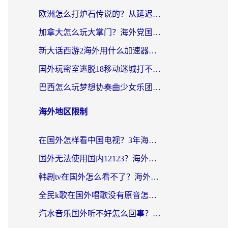
欧洲怎么打炉石传说的？从延迟999到丝滑上分，我找到了靠谱加速器
加拿大怎么玩大掌门？海外党国服游戏加速避坑指南（附实用工具推荐）
新大话西游2海外用什么加速器登录？老玩家亲测有效的国服游戏加速指南
国外玩密室逃脱18移动迷城打不开怎么办？海外玩家亲测有效的解决指南
巴西怎么玩梦想协奏曲少女乐团派对？海外党必看的国服游戏加速全攻略（附波兰天涯明月刀实用技巧）
海外地区限制
在国外怎样看中国电视？3年海外党亲测有效的追剧加速器指南
国外无法使用国内12123？海外华人必看：选对回国加速器，解决迪拜语音+12123访问难题
韩剧tv在国外怎么看不了？海外党追剧自由的终极解决方案来了
全民k歌在国外唱歌没有原音怎么办？别让地域限制毁了你的麦霸时刻
汽水音乐国外听不好怎么回事？海外党亲测有效的回国加速方案来了