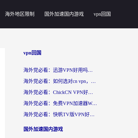
海外地区限制
国外加速国内游戏
vpn回国
vpn回国
海外党必看：迅游VPN好用吗？和番茄加速器VPN对比哪个回国效果更好？
海外党必看：如何选对cn vpn，轻松解锁国内影音游戏？
海外党必看：ChickCN VPN好用吗？和星河VPN对比哪个回国效果更好？附真实体验+避坑指南
海外党必看：免费VPN加速器Windows版怎么选？附真实测评与无缝访问国内资源指南
海外党必看：快帆TV版VPN好用吗？和hi龟龟VPN对比哪个回国效果更好？附免费加速器选择指南
国外加速国内游戏