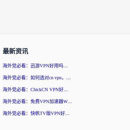
最新资讯
海外党必看：迅游VPN好用吗？和番茄加速器VPN对比哪个回国效果更好？
海外党必看：如何选对cn vpn，轻松解锁国内影音游戏？
海外党必看：ChickCN VPN好用吗？和星河VPN对比哪个回国效果更好？附真实体验+避坑指南
海外党必看：免费VPN加速器Windows版怎么选？附真实测评与无缝访问国内资源指南
海外党必看：快帆TV版VPN好用吗？和hi龟龟VPN对比哪个回国效果更好？附免费加速器选择指南