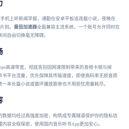
力
S手机上听新闻早报，通勤在安卓平板追连载小说，夜晚在
松片刻。
番茄加速器
全面兼容主流系统，一个账号允许同时在
景间自由切换毫无障碍。
畅
Mbps高速带宽，彻底告别因网速限制带来的音频卡顿与掉
声书平台流量，优先保障其传输速度，即使高码率无损音质
煲一本长篇小说或循环播放歌单也不用担忧用量耗尽。
容
的数据均经过高强度加密，构筑成专属隧道保护你的隐私信
内容全程保密，使用国内音乐听书App更加安心。