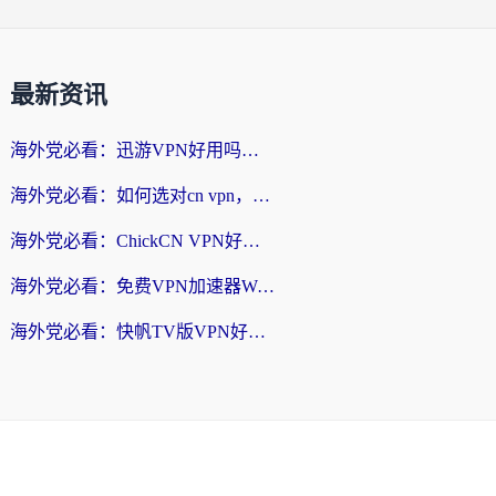
最新资讯
海外党必看：迅游VPN好用吗？和番茄加速器VPN对比哪个回国效果更好？
海外党必看：如何选对cn vpn，轻松解锁国内影音游戏？
海外党必看：ChickCN VPN好用吗？和星河VPN对比哪个回国效果更好？附真实体验+避坑指南
海外党必看：免费VPN加速器Windows版怎么选？附真实测评与无缝访问国内资源指南
海外党必看：快帆TV版VPN好用吗？和hi龟龟VPN对比哪个回国效果更好？附免费加速器选择指南