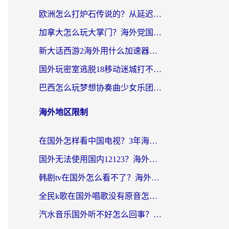
欧洲怎么打炉石传说的？从延迟999到丝滑上分，我找到了靠谱加速器
加拿大怎么玩大掌门？海外党国服游戏加速避坑指南（附实用工具推荐）
新大话西游2海外用什么加速器登录？老玩家亲测有效的国服游戏加速指南
国外玩密室逃脱18移动迷城打不开怎么办？海外玩家亲测有效的解决指南
巴西怎么玩梦想协奏曲少女乐团派对？海外党必看的国服游戏加速全攻略（附波兰天涯明月刀实用技巧）
海外地区限制
在国外怎样看中国电视？3年海外党亲测有效的追剧加速器指南
国外无法使用国内12123？海外华人必看：选对回国加速器，解决迪拜语音+12123访问难题
韩剧tv在国外怎么看不了？海外党追剧自由的终极解决方案来了
全民k歌在国外唱歌没有原音怎么办？别让地域限制毁了你的麦霸时刻
汽水音乐国外听不好怎么回事？海外党亲测有效的回国加速方案来了