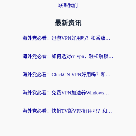
联系我们
最新资讯
海外党必看：迅游VPN好用吗？和番茄加速器VPN对比哪个回国效果更好？
海外党必看：如何选对cn vpn，轻松解锁国内影音游戏？
海外党必看：ChickCN VPN好用吗？和星河VPN对比哪个回国效果更好？附真实体验+避坑指南
海外党必看：免费VPN加速器Windows版怎么选？附真实测评与无缝访问国内资源指南
海外党必看：快帆TV版VPN好用吗？和hi龟龟VPN对比哪个回国效果更好？附免费加速器选择指南