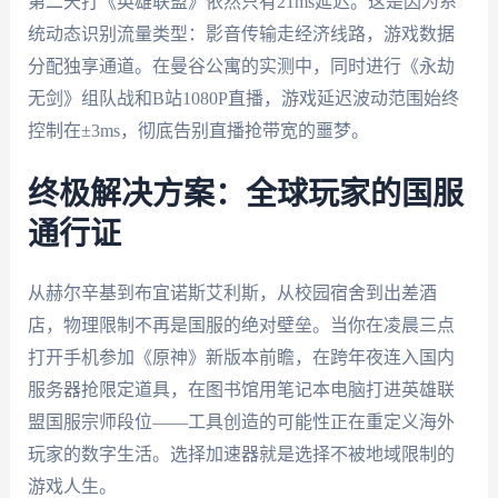
第二天打《英雄联盟》依然只有21ms延迟。这是因为系
统动态识别流量类型：影音传输走经济线路，游戏数据
分配独享通道。在曼谷公寓的实测中，同时进行《永劫
无剑》组队战和B站1080P直播，游戏延迟波动范围始终
控制在±3ms，彻底告别直播抢带宽的噩梦。
终极解决方案：全球玩家的国服
通行证
从赫尔辛基到布宜诺斯艾利斯，从校园宿舍到出差酒
店，物理限制不再是国服的绝对壁垒。当你在凌晨三点
打开手机参加《原神》新版本前瞻，在跨年夜连入国内
服务器抢限定道具，在图书馆用笔记本电脑打进英雄联
盟国服宗师段位——工具创造的可能性正在重定义海外
玩家的数字生活。选择加速器就是选择不被地域限制的
游戏人生。