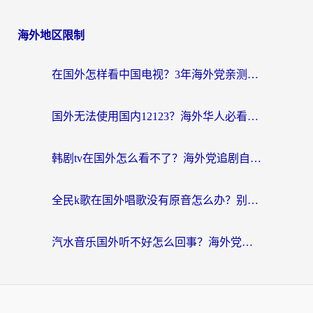
海外地区限制
在国外怎样看中国电视？3年海外党亲测有效的追剧加速器指南
国外无法使用国内12123？海外华人必看：选对回国加速器，解决迪拜语音+12123访问难题
韩剧tv在国外怎么看不了？海外党追剧自由的终极解决方案来了
全民k歌在国外唱歌没有原音怎么办？别让地域限制毁了你的麦霸时刻
汽水音乐国外听不好怎么回事？海外党亲测有效的回国加速方案来了