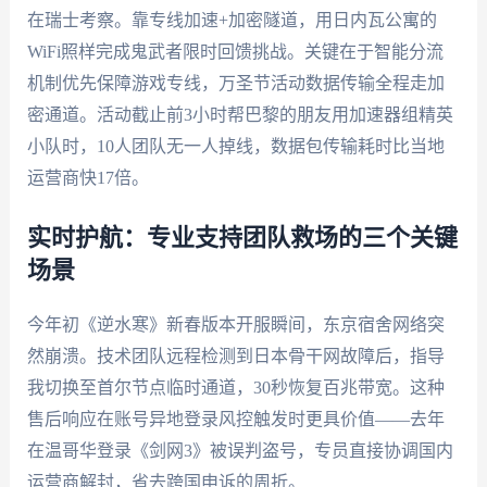
在瑞士考察。靠专线加速+加密隧道，用日内瓦公寓的
WiFi照样完成鬼武者限时回馈挑战。关键在于智能分流
机制优先保障游戏专线，万圣节活动数据传输全程走加
密通道。活动截止前3小时帮巴黎的朋友用加速器组精英
小队时，10人团队无一人掉线，数据包传输耗时比当地
运营商快17倍。
实时护航：专业支持团队救场的三个关键
场景
今年初《逆水寒》新春版本开服瞬间，东京宿舍网络突
然崩溃。技术团队远程检测到日本骨干网故障后，指导
我切换至首尔节点临时通道，30秒恢复百兆带宽。这种
售后响应在账号异地登录风控触发时更具价值——去年
在温哥华登录《剑网3》被误判盗号，专员直接协调国内
运营商解封，省去跨国申诉的周折。