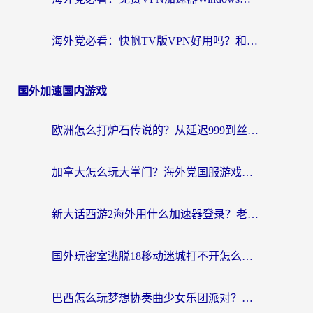
海外党必看：快帆TV版VPN好用吗？和hi龟龟VPN对比哪个回国效果更好？附免费加速器选择指南
国外加速国内游戏
欧洲怎么打炉石传说的？从延迟999到丝滑上分，我找到了靠谱加速器
加拿大怎么玩大掌门？海外党国服游戏加速避坑指南（附实用工具推荐）
新大话西游2海外用什么加速器登录？老玩家亲测有效的国服游戏加速指南
国外玩密室逃脱18移动迷城打不开怎么办？海外玩家亲测有效的解决指南
巴西怎么玩梦想协奏曲少女乐团派对？海外党必看的国服游戏加速全攻略（附波兰天涯明月刀实用技巧）