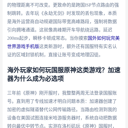
的物理距离不可改变。更致命的是跨国ISP节点路由的强
制跳转。去年玩《永劫无剑》时发现的丢包现象，本质
是海外运营商自动规避国际带宽高峰路段，强制将数据
引向拥堵通道。这就像高峰期开车导航绕远路，延迟
200ms起步，瞬移卡顿成常态。当你摸索
国外如何玩完美
世界游戏手机版
这类新游时，额外还有国服特有实名认
证的区域封锁机制，直接让账号变成地理囚徒。
海外玩家如何玩国服原神这类游戏？加速
器为什么成为必选项
三年前《原神》刚开服时，我整整两周无法登录国服账
号。直到用了专线加速才明白问题本质：加速器创建了
加密的虚拟隧道替代公网传输路径。当路由检测到我的
设备在美国试图连接米哈游服务器时，系统自动把数据
转向最优中转节点。实测在洛杉矶玩《原神》国服时，