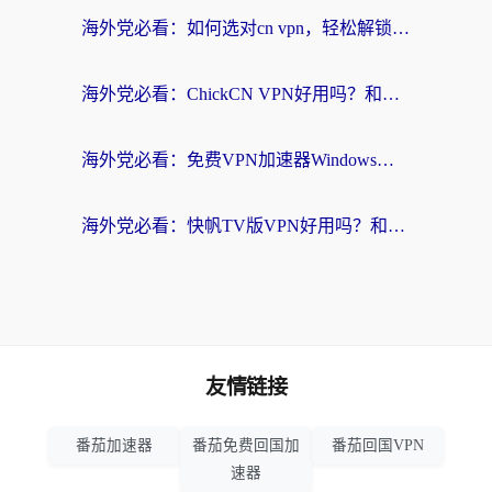
海外党必看：如何选对cn vpn，轻松解锁国内影音游戏？
海外党必看：ChickCN VPN好用吗？和星河VPN对比哪个回国效果更好？附真实体验+避坑指南
海外党必看：免费VPN加速器Windows版怎么选？附真实测评与无缝访问国内资源指南
海外党必看：快帆TV版VPN好用吗？和hi龟龟VPN对比哪个回国效果更好？附免费加速器选择指南
友情链接
番茄加速器
番茄免费回国加
番茄回国VPN
速器