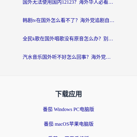
国外无法使用国内12123？海外华人必看：选对回国加速器，解决迪拜语音+12123访问难题
韩剧tv在国外怎么看不了？海外党追剧自由的终极解决方案来了
全民k歌在国外唱歌没有原音怎么办？别让地域限制毁了你的麦霸时刻
汽水音乐国外听不好怎么回事？海外党亲测有效的回国加速方案来了
下载应用
番茄 Windows PC电脑版
番茄 macOS苹果电脑版