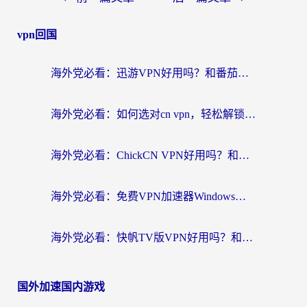
vpn回国
海外党必看：迅游VPN好用吗？和番茄加速器VPN对比哪个回国效果更好？
海外党必看：如何选对cn vpn，轻松解锁国内影音游戏？
海外党必看：ChickCN VPN好用吗？和星河VPN对比哪个回国效果更好？附真实体验+避坑指南
海外党必看：免费VPN加速器Windows版怎么选？附真实测评与无缝访问国内资源指南
海外党必看：快帆TV版VPN好用吗？和hi龟龟VPN对比哪个回国效果更好？附免费加速器选择指南
国外加速国内游戏