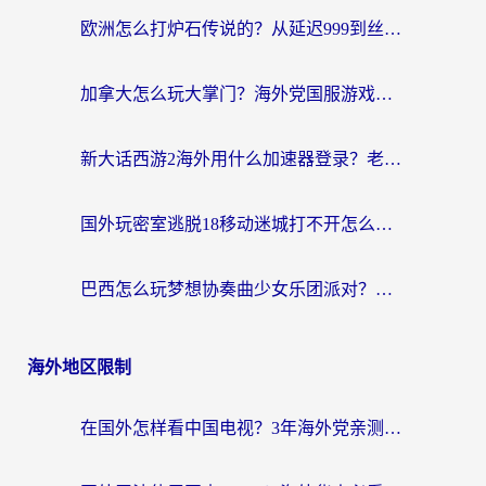
欧洲怎么打炉石传说的？从延迟999到丝滑上分，我找到了靠谱加速器
加拿大怎么玩大掌门？海外党国服游戏加速避坑指南（附实用工具推荐）
新大话西游2海外用什么加速器登录？老玩家亲测有效的国服游戏加速指南
国外玩密室逃脱18移动迷城打不开怎么办？海外玩家亲测有效的解决指南
巴西怎么玩梦想协奏曲少女乐团派对？海外党必看的国服游戏加速全攻略（附波兰天涯明月刀实用技巧）
海外地区限制
在国外怎样看中国电视？3年海外党亲测有效的追剧加速器指南