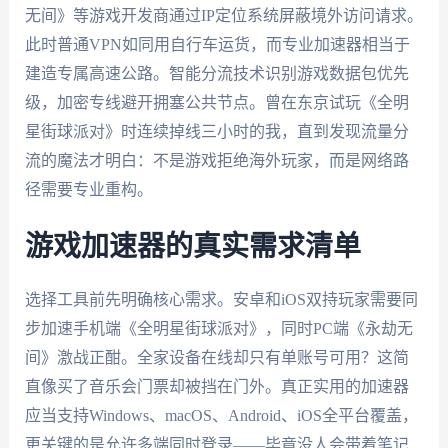
无间》等游戏开发商通过IP定位系统屏蔽境外访问请求。
此时普通VPN如同用自行车运货，而专业加速器相当于
建造专属高速公路。智能分流技术识别游戏数据包优先
级，加密专线避开拥塞公共节点。曾在东京试玩《全明
星街球派对》时连续掉线三小时的我，直到发现流量分
流的魔法才明白：不是游戏拒绝海外玩家，而是网络路
径需要专业重构。
游戏加速器的真实需求清单
选择工具前先明确核心需求。安卓和iOS双持玩家需要同
步加速手机端《全明星街球派对》，同时PC端《永劫无
间》激战正酣。全家设备在线却只有单账号可用？这简
直像买了音乐会门票却被挡在门外。真正实用的加速器
应当支持Windows、macOS、Android、iOS全平台覆盖，
更关键的是允许多端同时登录——毕竟没人会带着笔记