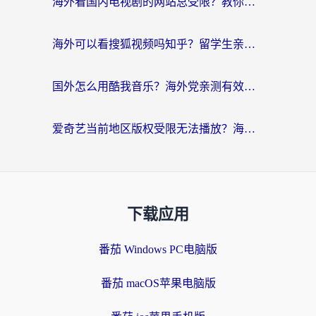
海外看国内电视剧的网站总受限？教你选对回国加速器，轻松追热剧
海外可以看搜狐视频吗知乎？留学生亲测有效的回国加速器选择指南
国外怎么用酷我音乐？海外党亲测有效的回国加速方案，附千千音乐中文歌收听指南
爱奇艺当前地区版权受限无法播放？海外党追剧看电影的终极解决方案来了
下载应用
番茄 Windows PC电脑版
番茄 macOS苹果电脑版