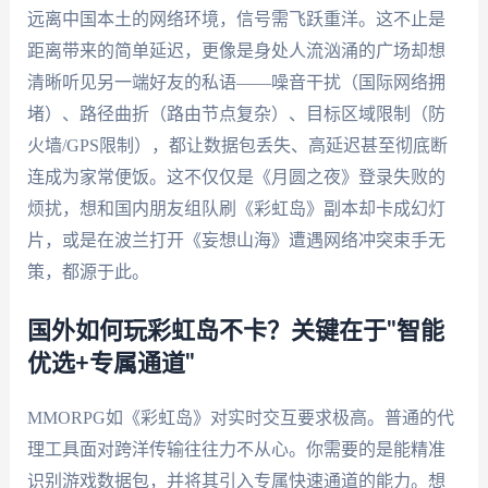
远离中国本土的网络环境，信号需飞跃重洋。这不止是
距离带来的简单延迟，更像是身处人流汹涌的广场却想
清晰听见另一端好友的私语——噪音干扰（国际网络拥
堵）、路径曲折（路由节点复杂）、目标区域限制（防
火墙/GPS限制），都让数据包丢失、高延迟甚至彻底断
连成为家常便饭。这不仅仅是《月圆之夜》登录失败的
烦扰，想和国内朋友组队刷《彩虹岛》副本却卡成幻灯
片，或是在波兰打开《妄想山海》遭遇网络冲突束手无
策，都源于此。
国外如何玩彩虹岛不卡？关键在于"智能
优选+专属通道"
MMORPG如《彩虹岛》对实时交互要求极高。普通的代
理工具面对跨洋传输往往力不从心。你需要的是能精准
识别游戏数据包，并将其引入专属快速通道的能力。想