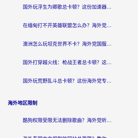
国外玩浮生为卿歌总卡顿？这份加速器选择指南帮你找回丝滑体验
在缅甸打不开英雄联盟怎么办？海外党亲测有效的国服游戏加速指南
澳洲怎么玩坦克世界不卡？海外党国服游戏加速终极指南（附逆战奇妙碰碰车解决方案）
国外打穿越火线：枪战王者总卡顿？这篇加速器推荐下载指南帮你解决延迟难题
国外玩荒野乱斗总卡顿？这份海外党专属的国服游戏加速攻略请收好
海外地区限制
酷狗权限受限无法删除歌曲？海外党听国内音乐的终极解决方案来了