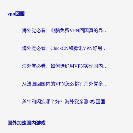
vpn回国
海外党必看：电脑免费VPN回国真的靠谱吗？附实测对比与最优方案指南
海外党必看：ChickCN和腾讯VPN好用吗？3招选对回国加速器，告别地区限制
海外党必看：如何选好用VPN实现国内资源无缝访问？从越南到全球都适用
从法国回国内的VPN怎么挑？海外党亲测：稳定、多端、安全才是关键
斧牛和闪疾哪个好？海外党亲测3款回国加速器，教你选到不踩坑的那一款
国外加速国内游戏