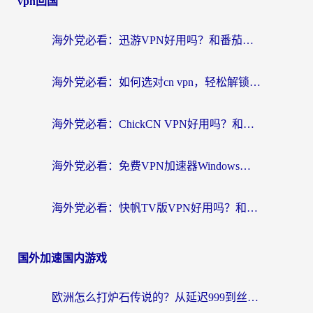
vpn回国
海外党必看：迅游VPN好用吗？和番茄加速器VPN对比哪个回国效果更好？
海外党必看：如何选对cn vpn，轻松解锁国内影音游戏？
海外党必看：ChickCN VPN好用吗？和星河VPN对比哪个回国效果更好？附真实体验+避坑指南
海外党必看：免费VPN加速器Windows版怎么选？附真实测评与无缝访问国内资源指南
海外党必看：快帆TV版VPN好用吗？和hi龟龟VPN对比哪个回国效果更好？附免费加速器选择指南
国外加速国内游戏
欧洲怎么打炉石传说的？从延迟999到丝滑上分，我找到了靠谱加速器