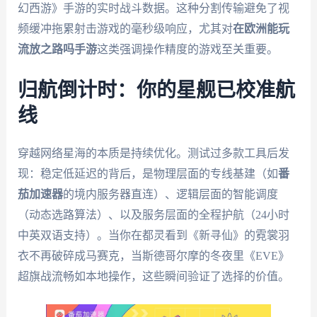
幻西游》手游的实时战斗数据。这种分割传输避免了视
频缓冲拖累射击游戏的毫秒级响应，尤其对
在欧洲能玩
流放之路吗手游
这类强调操作精度的游戏至关重要。
归航倒计时：你的星舰已校准航
线
穿越网络星海的本质是持续优化。测试过多款工具后发
现：稳定低延迟的背后，是物理层面的专线基建（如
番
茄加速器
的境内服务器直连）、逻辑层面的智能调度
（动态选路算法）、以及服务层面的全程护航（24小时
中英双语支持）。当你在都灵看到《新寻仙》的霓裳羽
衣不再破碎成马赛克，当斯德哥尔摩的冬夜里《EVE》
超旗战流畅如本地操作，这些瞬间验证了选择的价值。