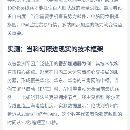
100Mbps线路才能扛住百人舰队战的流量洪峰。最后看设
备自由度：当你需要手机查看势力邮件，电脑同步指挥
旗舰，iPad监控贸易行情，多端同步加速的能力就变得至
关重要。
实测：当科幻照进现实的技术框架
以被欧洲军团广泛使用的
番茄加速器
为例，其技术架构
直击核心痛点。部署在国内三大运营商核心交换局的服
务器，形成覆盖华北、华东、华南的三角网络中枢。当
你在罗马启动《EVE》时，AI引擎自动分析当前最优路
径——比如绕开法兰克福拥堵节点，经由莫斯科-哈尔滨
专线直连上海电信机房。实测数据显示：伦敦到杭州的
延迟从228ms压缩至89ms，这个数字代表着你锁定敌舰的
时间从3.2秒缩短至1.1秒。