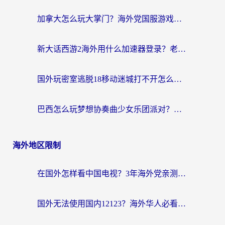
加拿大怎么玩大掌门？海外党国服游戏加速避坑指南（附实用工具推荐）
新大话西游2海外用什么加速器登录？老玩家亲测有效的国服游戏加速指南
国外玩密室逃脱18移动迷城打不开怎么办？海外玩家亲测有效的解决指南
巴西怎么玩梦想协奏曲少女乐团派对？海外党必看的国服游戏加速全攻略（附波兰天涯明月刀实用技巧）
海外地区限制
在国外怎样看中国电视？3年海外党亲测有效的追剧加速器指南
国外无法使用国内12123？海外华人必看：选对回国加速器，解决迪拜语音+12123访问难题