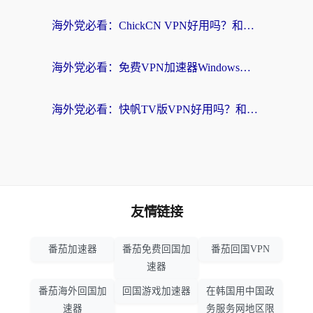
海外党必看：ChickCN VPN好用吗？和星河VPN对比哪个回国效果更好？附真实体验+避坑指南
海外党必看：免费VPN加速器Windows版怎么选？附真实测评与无缝访问国内资源指南
海外党必看：快帆TV版VPN好用吗？和hi龟龟VPN对比哪个回国效果更好？附免费加速器选择指南
友情链接
番茄加速器
番茄免费回国加
番茄回国VPN
速器
番茄海外回国加
回国游戏加速器
在韩国用中国政
速器
务服务网地区限