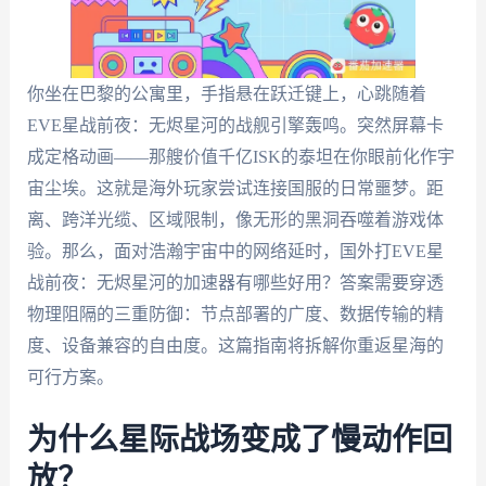
你坐在巴黎的公寓里，手指悬在跃迁键上，心跳随着
EVE星战前夜：无烬星河的战舰引擎轰鸣。突然屏幕卡
成定格动画——那艘价值千亿ISK的泰坦在你眼前化作宇
宙尘埃。这就是海外玩家尝试连接国服的日常噩梦。距
离、跨洋光缆、区域限制，像无形的黑洞吞噬着游戏体
验。那么，面对浩瀚宇宙中的网络延时，国外打EVE星
战前夜：无烬星河的加速器有哪些好用？答案需要穿透
物理阻隔的三重防御：节点部署的广度、数据传输的精
度、设备兼容的自由度。这篇指南将拆解你重返星海的
可行方案。
为什么星际战场变成了慢动作回
放？