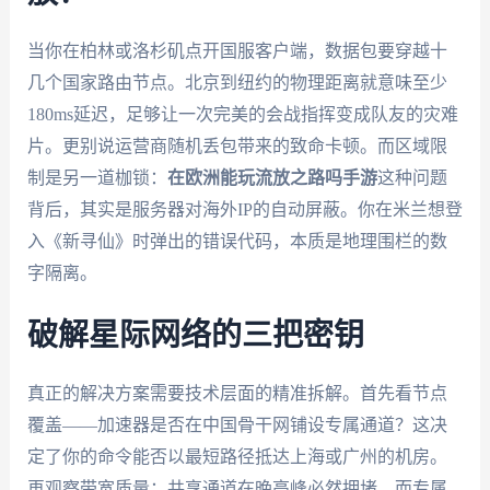
当你在柏林或洛杉矶点开国服客户端，数据包要穿越十
几个国家路由节点。北京到纽约的物理距离就意味至少
180ms延迟，足够让一次完美的会战指挥变成队友的灾难
片。更别说运营商随机丢包带来的致命卡顿。而区域限
制是另一道枷锁：
在欧洲能玩流放之路吗手游
这种问题
背后，其实是服务器对海外IP的自动屏蔽。你在米兰想登
入《新寻仙》时弹出的错误代码，本质是地理围栏的数
字隔离。
破解星际网络的三把密钥
真正的解决方案需要技术层面的精准拆解。首先看节点
覆盖——加速器是否在中国骨干网铺设专属通道？这决
定了你的命令能否以最短路径抵达上海或广州的机房。
再观察带宽质量：共享通道在晚高峰必然拥堵，而专属