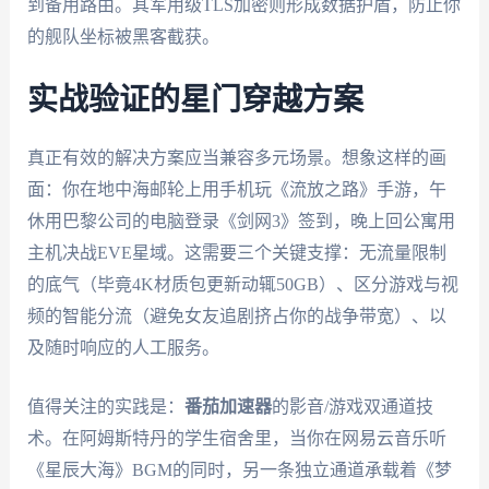
到备用路由。其军用级TLS加密则形成数据护盾，防止你
的舰队坐标被黑客截获。
实战验证的星门穿越方案
真正有效的解决方案应当兼容多元场景。想象这样的画
面：你在地中海邮轮上用手机玩《流放之路》手游，午
休用巴黎公司的电脑登录《剑网3》签到，晚上回公寓用
主机决战EVE星域。这需要三个关键支撑：无流量限制
的底气（毕竟4K材质包更新动辄50GB）、区分游戏与视
频的智能分流（避免女友追剧挤占你的战争带宽）、以
及随时响应的人工服务。
值得关注的实践是：
番茄加速器
的影音/游戏双通道技
术。在阿姆斯特丹的学生宿舍里，当你在网易云音乐听
《星辰大海》BGM的同时，另一条独立通道承载着《梦