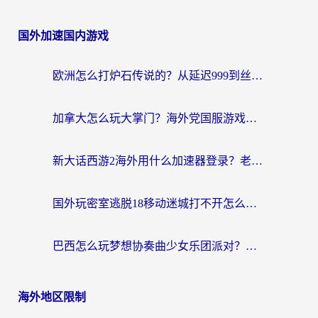
国外加速国内游戏
欧洲怎么打炉石传说的？从延迟999到丝滑上分，我找到了靠谱加速器
加拿大怎么玩大掌门？海外党国服游戏加速避坑指南（附实用工具推荐）
新大话西游2海外用什么加速器登录？老玩家亲测有效的国服游戏加速指南
国外玩密室逃脱18移动迷城打不开怎么办？海外玩家亲测有效的解决指南
巴西怎么玩梦想协奏曲少女乐团派对？海外党必看的国服游戏加速全攻略（附波兰天涯明月刀实用技巧）
海外地区限制