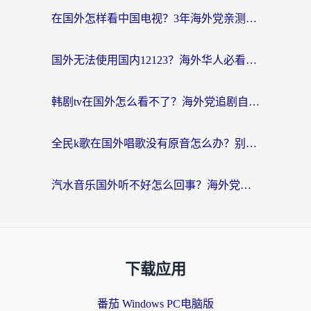
在国外怎样看中国电视？3年海外党亲测有效的追剧加速器指南
国外无法使用国内12123？海外华人必看：选对回国加速器，解决迪拜语音+12123访问难题
韩剧tv在国外怎么看不了？海外党追剧自由的终极解决方案来了
全民k歌在国外唱歌没有原音怎么办？别让地域限制毁了你的麦霸时刻
汽水音乐国外听不好怎么回事？海外党亲测有效的回国加速方案来了
下载应用
番茄 Windows PC电脑版