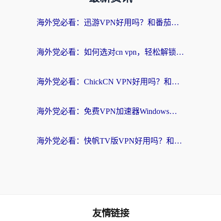
海外党必看：迅游VPN好用吗？和番茄加速器VPN对比哪个回国效果更好？
海外党必看：如何选对cn vpn，轻松解锁国内影音游戏？
海外党必看：ChickCN VPN好用吗？和星河VPN对比哪个回国效果更好？附真实体验+避坑指南
海外党必看：免费VPN加速器Windows版怎么选？附真实测评与无缝访问国内资源指南
海外党必看：快帆TV版VPN好用吗？和hi龟龟VPN对比哪个回国效果更好？附免费加速器选择指南
友情链接