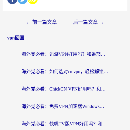
←
前一篇文章
后一篇文章
→
vpn回国
海外党必看：迅游VPN好用吗？和番茄加速器VPN对比哪个回国效果更好？
海外党必看：如何选对cn vpn，轻松解锁国内影音游戏？
海外党必看：ChickCN VPN好用吗？和星河VPN对比哪个回国效果更好？附真实体验+避坑指南
海外党必看：免费VPN加速器Windows版怎么选？附真实测评与无缝访问国内资源指南
海外党必看：快帆TV版VPN好用吗？和hi龟龟VPN对比哪个回国效果更好？附免费加速器选择指南