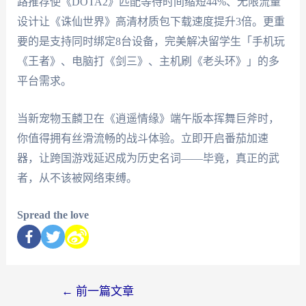
路推荐使《DOTA2》匹配等待时间缩短44%、无限流量
设计让《诛仙世界》高清材质包下载速度提升3倍。更重
要的是支持同时绑定8台设备，完美解决留学生「手机玩
《王者》、电脑打《剑三》、主机刷《老头环》」的多
平台需求。
当新宠物玉麟卫在《逍遥情缘》端午版本挥舞巨斧时，
你值得拥有丝滑流畅的战斗体验。立即开启番茄加速
器，让跨国游戏延迟成为历史名词——毕竟，真正的武
者，从不该被网络束缚。
Spread the love
←
前一篇文章