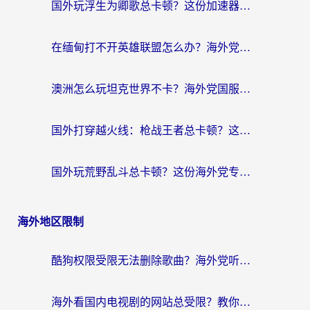
国外玩浮生为卿歌总卡顿？这份加速器选择指南帮你找回丝滑体验
在缅甸打不开英雄联盟怎么办？海外党亲测有效的国服游戏加速指南
澳洲怎么玩坦克世界不卡？海外党国服游戏加速终极指南（附逆战奇妙碰碰车解决方案）
国外打穿越火线：枪战王者总卡顿？这篇加速器推荐下载指南帮你解决延迟难题
国外玩荒野乱斗总卡顿？这份海外党专属的国服游戏加速攻略请收好
海外地区限制
酷狗权限受限无法删除歌曲？海外党听国内音乐的终极解决方案来了
海外看国内电视剧的网站总受限？教你选对回国加速器，轻松追热剧