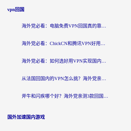
vpn回国
海外党必看：电脑免费VPN回国真的靠谱吗？附实测对比与最优方案指南
海外党必看：ChickCN和腾讯VPN好用吗？3招选对回国加速器，告别地区限制
海外党必看：如何选好用VPN实现国内资源无缝访问？从越南到全球都适用
从法国回国内的VPN怎么挑？海外党亲测：稳定、多端、安全才是关键
斧牛和闪疾哪个好？海外党亲测3款回国加速器，教你选到不踩坑的那一款
国外加速国内游戏