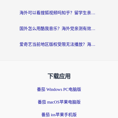
海外可以看搜狐视频吗知乎？留学生亲测有效的回国加速器选择指南
国外怎么用酷我音乐？海外党亲测有效的回国加速方案，附千千音乐中文歌收听指南
爱奇艺当前地区版权受限无法播放？海外党追剧看电影的终极解决方案来了
下载应用
番茄 Windows PC电脑版
番茄 macOS苹果电脑版
番茄 ios苹果手机版