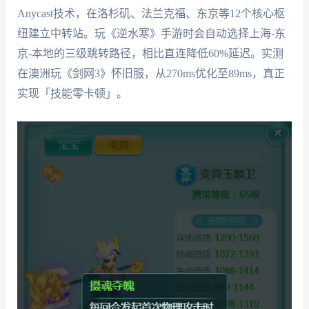
Anycast技术，在洛杉矶、法兰克福、东京等12个核心枢
纽建立中转站。玩《逆水寒》手游时会自动选择上海-东
京-本地的三级跳转路径，相比直连降低60%延迟。实测
在澳洲玩《剑网3》怀旧服，从270ms优化至89ms，真正
实现「技能零卡顿」。