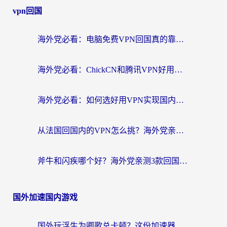
vpn回国
海外党必看：电脑免费VPN回国真的靠谱吗？附实测对比与最优方案指南
海外党必看：ChickCN和腾讯VPN好用吗？3招选对回国加速器，告别地区限制
海外党必看：如何选好用VPN实现国内资源无缝访问？从越南到全球都适用
从法国回国内的VPN怎么挑？海外党亲测：稳定、多端、安全才是关键
斧牛和闪疾哪个好？海外党亲测3款回国加速器，教你选到不踩坑的那一款
国外加速国内游戏
国外玩浮生为卿歌总卡顿？这份加速器选择指南帮你找回丝滑体验