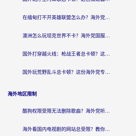
在缅甸打不开英雄联盟怎么办？海外党亲测有效的国服游戏加速指南
澳洲怎么玩坦克世界不卡？海外党国服游戏加速终极指南（附逆战奇妙碰碰车解决方案）
国外打穿越火线：枪战王者总卡顿？这篇加速器推荐下载指南帮你解决延迟难题
国外玩荒野乱斗总卡顿？这份海外党专属的国服游戏加速攻略请收好
海外地区限制
酷狗权限受限无法删除歌曲？海外党听国内音乐的终极解决方案来了
海外看国内电视剧的网站总受限？教你选对回国加速器，轻松追热剧