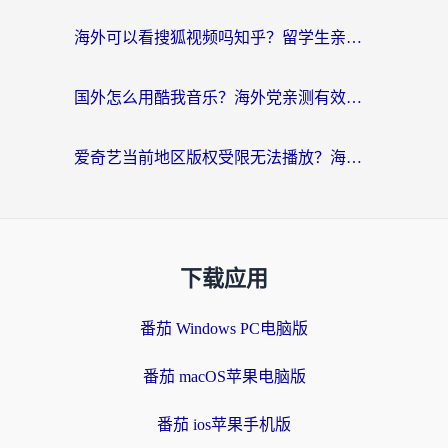
海外可以看搜狐视频吗知乎？留学生亲测有效的回国加速器选择指南
国外怎么用酷我音乐？海外党亲测有效的回国加速方案，附千千音乐中文歌收听指南
爱奇艺当前地区版权受限无法播放？海外党追剧看电影的终极解决方案来了
下载应用
番茄 Windows PC电脑版
番茄 macOS苹果电脑版
番茄 ios苹果手机版