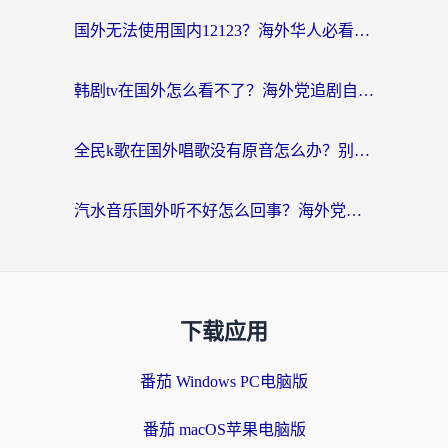
国外无法使用国内12123？海外华人必看：选对回国加速器，解决迪拜语音+12123访问难题
韩剧tv在国外怎么看不了？海外党追剧自由的终极解决方案来了
全民k歌在国外唱歌没有原音怎么办？别让地域限制毁了你的麦霸时刻
汽水音乐国外听不好怎么回事？海外党亲测有效的回国加速方案来了
下载应用
番茄 Windows PC电脑版
番茄 macOS苹果电脑版