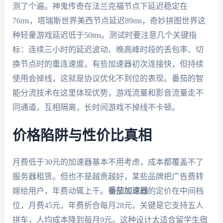
测了个遍。神鬼传奇在法兰克福节点下延迟稳定在
76ms，塔瑞斯世界美西节点延迟89ms，奇妙拼图世界这
种轻量游戏延迟低于50ms。测试时要注意几个关键指
标：连续三小时的延迟波动、晚高峰时段的丢包率、切
换节点时的重连速度。有些加速器初次连接快，但持续
使用会掉线，这就是协议优化不到位的表现。番茄的智
能分流技术在这里体现优势，游戏流量和影音流量走不
同通道，互相隔离，长时间游戏不掉线不卡顿。
价格陷阱与性价比真相
月费低于30元的加速器基本不用考虑，成本都覆盖不了
服务器租赁。但也不是越贵越好，某些品牌把广告费转
嫁给用户，年费动辄上千。
番茄加速器
的定价在中间档
位，月费45元，年费折合每月28元，关键是它支持五人
拼车，人均成本降到每月9元。这种设计太适合留学生宿