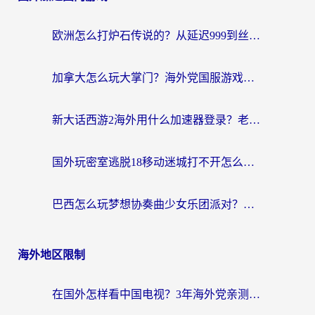
欧洲怎么打炉石传说的？从延迟999到丝滑上分，我找到了靠谱加速器
加拿大怎么玩大掌门？海外党国服游戏加速避坑指南（附实用工具推荐）
新大话西游2海外用什么加速器登录？老玩家亲测有效的国服游戏加速指南
国外玩密室逃脱18移动迷城打不开怎么办？海外玩家亲测有效的解决指南
巴西怎么玩梦想协奏曲少女乐团派对？海外党必看的国服游戏加速全攻略（附波兰天涯明月刀实用技巧）
海外地区限制
在国外怎样看中国电视？3年海外党亲测有效的追剧加速器指南