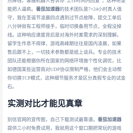
然掉线，客服机器人告诉你"工作时间内回复"，这种绝望
能把人逼疯。
番茄加速器
的技术团队是7×24小时真人值
守，我在圣诞节凌晨四点遇到过节点故障，提交工单后
八分钟就有工程师接手，临时切换备用节点，全程没掉
线。这种响应速度背后是对海外时差需求的深刻理解。
留学生作息不规律，游戏高峰期往往是国内凌晨，如果
售后跟不上，一切技术参数都是纸上谈兵。专业的技术
团队还能根据你所在国家的网络环境做个性化调优，比
如德国某些运营商对UDP协议限制严格，他们会主动帮
你切换TCP模式，这种细节服务才是区分真假专业的试金
石。
实测对比才能见真章
别信官网的宣传图，自己下载测试最靠谱。
番茄加速器
提供三小时免费试用，我就用这个窗口期把常玩的游戏