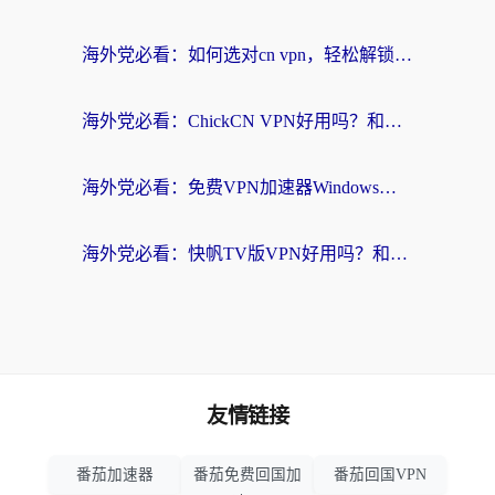
海外党必看：如何选对cn vpn，轻松解锁国内影音游戏？
海外党必看：ChickCN VPN好用吗？和星河VPN对比哪个回国效果更好？附真实体验+避坑指南
海外党必看：免费VPN加速器Windows版怎么选？附真实测评与无缝访问国内资源指南
海外党必看：快帆TV版VPN好用吗？和hi龟龟VPN对比哪个回国效果更好？附免费加速器选择指南
友情链接
番茄加速器
番茄免费回国加
番茄回国VPN