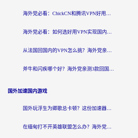
海外党必看：ChickCN和腾讯VPN好用吗？3招选对回国加速器，告别地区限制
海外党必看：如何选好用VPN实现国内资源无缝访问？从越南到全球都适用
从法国回国内的VPN怎么挑？海外党亲测：稳定、多端、安全才是关键
斧牛和闪疾哪个好？海外党亲测3款回国加速器，教你选到不踩坑的那一款
国外加速国内游戏
国外玩浮生为卿歌总卡顿？这份加速器选择指南帮你找回丝滑体验
在缅甸打不开英雄联盟怎么办？海外党亲测有效的国服游戏加速指南