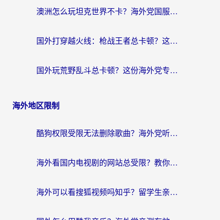
澳洲怎么玩坦克世界不卡？海外党国服游戏加速终极指南（附逆战奇妙碰碰车解决方案）
国外打穿越火线：枪战王者总卡顿？这篇加速器推荐下载指南帮你解决延迟难题
国外玩荒野乱斗总卡顿？这份海外党专属的国服游戏加速攻略请收好
海外地区限制
酷狗权限受限无法删除歌曲？海外党听国内音乐的终极解决方案来了
海外看国内电视剧的网站总受限？教你选对回国加速器，轻松追热剧
海外可以看搜狐视频吗知乎？留学生亲测有效的回国加速器选择指南