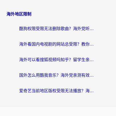
海外地区限制
酷狗权限受限无法删除歌曲？海外党听国内音乐的终极解决方案来了
海外看国内电视剧的网站总受限？教你选对回国加速器，轻松追热剧
海外可以看搜狐视频吗知乎？留学生亲测有效的回国加速器选择指南
国外怎么用酷我音乐？海外党亲测有效的回国加速方案，附千千音乐中文歌收听指南
爱奇艺当前地区版权受限无法播放？海外党追剧看电影的终极解决方案来了