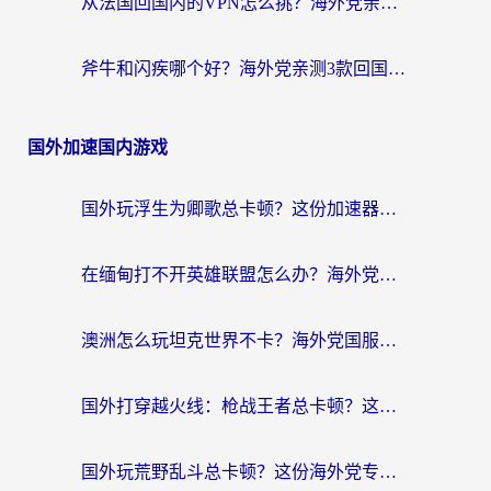
从法国回国内的VPN怎么挑？海外党亲测：稳定、多端、安全才是关键
斧牛和闪疾哪个好？海外党亲测3款回国加速器，教你选到不踩坑的那一款
国外加速国内游戏
国外玩浮生为卿歌总卡顿？这份加速器选择指南帮你找回丝滑体验
在缅甸打不开英雄联盟怎么办？海外党亲测有效的国服游戏加速指南
澳洲怎么玩坦克世界不卡？海外党国服游戏加速终极指南（附逆战奇妙碰碰车解决方案）
国外打穿越火线：枪战王者总卡顿？这篇加速器推荐下载指南帮你解决延迟难题
国外玩荒野乱斗总卡顿？这份海外党专属的国服游戏加速攻略请收好