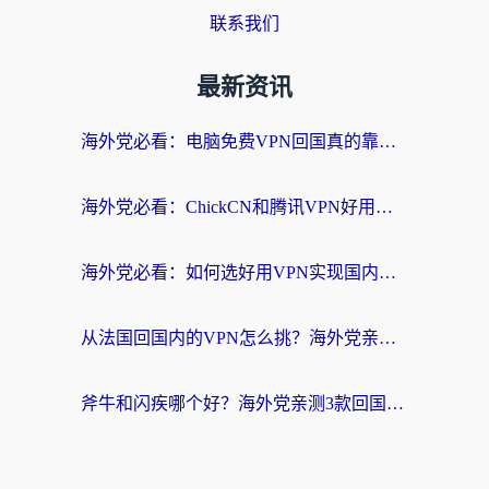
联系我们
最新资讯
海外党必看：电脑免费VPN回国真的靠谱吗？附实测对比与最优方案指南
海外党必看：ChickCN和腾讯VPN好用吗？3招选对回国加速器，告别地区限制
海外党必看：如何选好用VPN实现国内资源无缝访问？从越南到全球都适用
从法国回国内的VPN怎么挑？海外党亲测：稳定、多端、安全才是关键
斧牛和闪疾哪个好？海外党亲测3款回国加速器，教你选到不踩坑的那一款