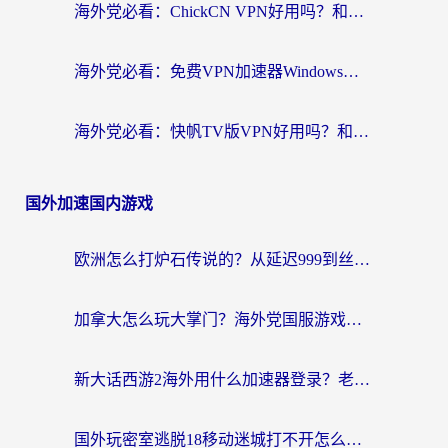
海外党必看：ChickCN VPN好用吗？和星河VPN对比哪个回国效果更好？附真实体验+避坑指南
海外党必看：免费VPN加速器Windows版怎么选？附真实测评与无缝访问国内资源指南
海外党必看：快帆TV版VPN好用吗？和hi龟龟VPN对比哪个回国效果更好？附免费加速器选择指南
国外加速国内游戏
欧洲怎么打炉石传说的？从延迟999到丝滑上分，我找到了靠谱加速器
加拿大怎么玩大掌门？海外党国服游戏加速避坑指南（附实用工具推荐）
新大话西游2海外用什么加速器登录？老玩家亲测有效的国服游戏加速指南
国外玩密室逃脱18移动迷城打不开怎么办？海外玩家亲测有效的解决指南