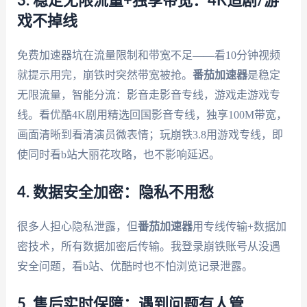
3. 稳定无限流量+独享带宽：4K追剧/游
戏不掉线
免费加速器坑在流量限制和带宽不足——看10分钟视频
就提示用完，崩铁时突然带宽被抢。
番茄加速器
是稳定
无限流量，智能分流：影音走影音专线，游戏走游戏专
线。看优酷4K剧用精选回国影音专线，独享100M带宽，
画面清晰到看清演员微表情；玩崩铁3.8用游戏专线，即
使同时看b站大丽花攻略，也不影响延迟。
4. 数据安全加密：隐私不用愁
很多人担心隐私泄露，但
番茄加速器
用专线传输+数据加
密技术，所有数据加密后传输。我登录崩铁账号从没遇
安全问题，看b站、优酷时也不怕浏览记录泄露。
5. 售后实时保障：遇到问题有人管