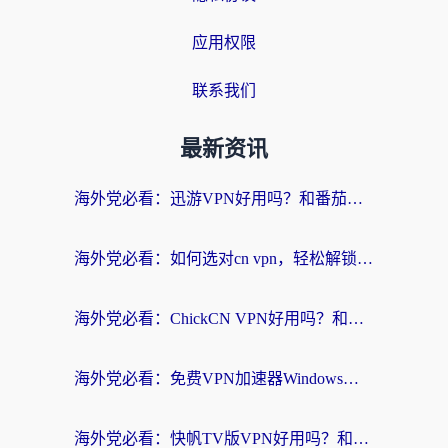
应用权限
联系我们
最新资讯
海外党必看：迅游VPN好用吗？和番茄加速器VPN对比哪个回国效果更好？
海外党必看：如何选对cn vpn，轻松解锁国内影音游戏？
海外党必看：ChickCN VPN好用吗？和星河VPN对比哪个回国效果更好？附真实体验+避坑指南
海外党必看：免费VPN加速器Windows版怎么选？附真实测评与无缝访问国内资源指南
海外党必看：快帆TV版VPN好用吗？和hi龟龟VPN对比哪个回国效果更好？附免费加速器选择指南