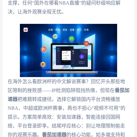
支撑，任何“国外在哪看NBA直播”的疑问秒级响应解
决，让海外观赛全程无忧。
在海外怎么看欧洲杯的中文解说赛事？回忆开头那些地
区限制的挫败感——IP检测陷阱阻挡热情，但现在
番茄加
速器
把难题转成捷径。选择它解锁国内平台流畅播放
NBA、中超或欧洲杯赛事，再也不担心“视频不可用”的
提示。方案简单高效：安装加速器，智能连接回国网
络，平台登录即享。结尾呼应核心：别让地理限制偷走
你的观赛乐趣。
番茄加速器
的核心功能，如多端支持和