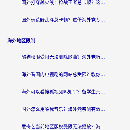
国外打穿越火线：枪战王者总卡顿？这篇加速器推荐下载指南帮你解决延迟难题
国外玩荒野乱斗总卡顿？这份海外党专属的国服游戏加速攻略请收好
海外地区限制
酷狗权限受限无法删除歌曲？海外党听国内音乐的终极解决方案来了
海外看国内电视剧的网站总受限？教你选对回国加速器，轻松追热剧
海外可以看搜狐视频吗知乎？留学生亲测有效的回国加速器选择指南
国外怎么用酷我音乐？海外党亲测有效的回国加速方案，附千千音乐中文歌收听指南
爱奇艺当前地区版权受限无法播放？海外党追剧看电影的终极解决方案来了