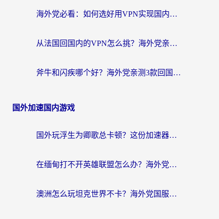
海外党必看：如何选好用VPN实现国内资源无缝访问？从越南到全球都适用
从法国回国内的VPN怎么挑？海外党亲测：稳定、多端、安全才是关键
斧牛和闪疾哪个好？海外党亲测3款回国加速器，教你选到不踩坑的那一款
国外加速国内游戏
国外玩浮生为卿歌总卡顿？这份加速器选择指南帮你找回丝滑体验
在缅甸打不开英雄联盟怎么办？海外党亲测有效的国服游戏加速指南
澳洲怎么玩坦克世界不卡？海外党国服游戏加速终极指南（附逆战奇妙碰碰车解决方案）