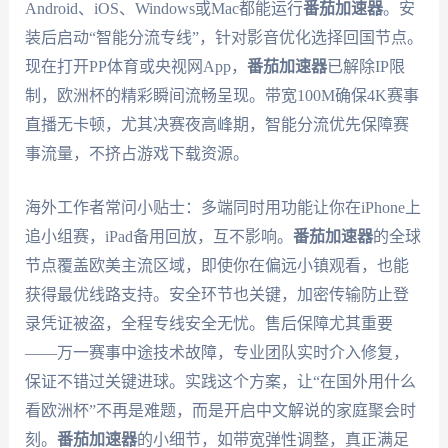
Android、iOS、Windows或Mac都能运行
番茄加速器
。安
装后启动“智能分流专线”，针对影音优化选择回国节点。
现在打开PP体育或央视网App，
番茄加速器
已解除IP限
制，欧洲杯的精彩瞬间流畅呈现。带宽100M确保4K赛事
直播无卡顿，尤其决赛夜高峰期，智能分流优先保障赛
事流量，不挤占游戏下载资源。
海外工作者常问小贴士：多端同时用功能让你在iPhone上
追小组赛，iPad备用回放，互不影响。
番茄加速器
的全球
节点覆盖欧美主流区域，即使你在偏远小镇观看，也能
获得最优线路支持。安全环节也关键，加密传输防止登
录凭证被盗，全程专线安全无忧。售后保障尤其重要
——万一赛事中途技术故障，专业团队实时介入修复，
保证不错过关键进球。实践这个方案，让“在国外用什么
看欧洲杯”不再是难题，而是开启中文解说的家庭聚会时
刻。
番茄加速器
的小细节，如带宽弹性调整，真正满足