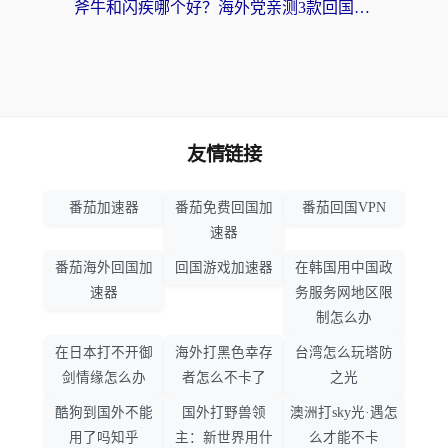
斧牛和闪疾哪个好？海外党亲测3款回国加速器，教你选到不踩坑的那一款
友情链接
番茄加速器
番茄免费回国加
番茄回国VPN
速器
番茄海外回国加
回国游戏加速器
在韩国用中国政
速器
务服务网地区限
制怎么办
在日本打不开御
海外打黑色幸存
台湾怎么玩塔防
剑情缘怎么办
者怎么不卡了
之光
酷狗到国外不能
国外打野兽领
澳洲打sky光·遇怎
用了吗知乎
主：新世界用什
么才能不卡