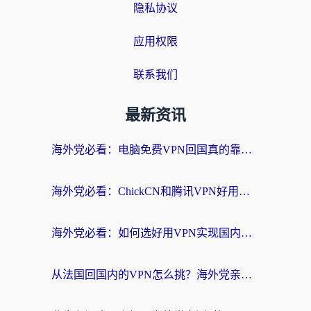
隐私协议
应用权限
联系我们
最新资讯
海外党必看：电脑免费VPN回国真的靠谱吗？附实测对比与最优方案指南
海外党必看：ChickCN和腾讯VPN好用吗？3招选对回国加速器，告别地区限制
海外党必看：如何选好用VPN实现国内资源无缝访问？从越南到全球都适用
从法国回国内的VPN怎么挑？海外党亲测：稳定、多端、安全才是关键