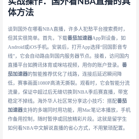
实战操作：国外看NBA直播的具
体方法
谈到国外在哪看NBA直播，许多人犯愁平台搜索费时，
但其实很简单。首先，下载
番茄加速器
App到设备，如
Android或iOS手机。安装后，打开App选择“回国影音专
线”，它会自动路由到国内服务器节点。接着，访问国内
直播平台如腾讯体育或咪咕视频，用你的账户登录。
番
茄加速器
的智能推荐优化了线路，连接后延迟瞬间降
低，赛事画面1080P高清无撕裂。观看时，它会智能分流
流量，保证中超过后无缝切换到NBA季后赛直播，带宽
稳定不掉线。海外华人社区常分享这小技巧：搭配
番茄
加速器
支持的多端同时用功能，用Mac笔记本播放，手机
作备用控制，随时暂停或回放精彩片段。这就是留学生
如何看NBA中文解说直播的省心方式，不用繁琐配置。