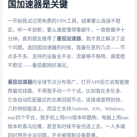
国加速器是关键
一开始我试过用免费的VPN工具，结果要么连接不稳
定，听一半就断；要么速度慢得像蜗牛，一首歌缓冲十
分钟。直到朋友推荐了
番茄加速器
，我才真正解决了这
个问题。选回国加速器的时候，我最在意的几点——节
点多不多、支持的设备全不全、流量够不够用、速度稳
不稳定——番茄都刚好满足。
番茄加速器
的全球节点分布很广，打开APP后它会智能推
荐最优线路，不用我手动一个个试。比如我在多伦多，
它会自动匹配最近的北美回国节点，连接速度特别快，
几秒钟就能连上。而且它支持Android、iOS、Windows、
mac四个平台，我手机上用iOS版本听酷狗，电脑上用mac
版本听喜马拉雅，甚至有时候平板也连上去，一人多端
同时用完全没问题，不会被限制设备数量。