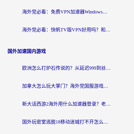
海外党必看：免费VPN加速器Windows版怎么选？附真实测评与无缝访问国内资源指南
海外党必看：快帆TV版VPN好用吗？和hi龟龟VPN对比哪个回国效果更好？附免费加速器选择指南
国外加速国内游戏
欧洲怎么打炉石传说的？从延迟999到丝滑上分，我找到了靠谱加速器
加拿大怎么玩大掌门？海外党国服游戏加速避坑指南（附实用工具推荐）
新大话西游2海外用什么加速器登录？老玩家亲测有效的国服游戏加速指南
国外玩密室逃脱18移动迷城打不开怎么办？海外玩家亲测有效的解决指南