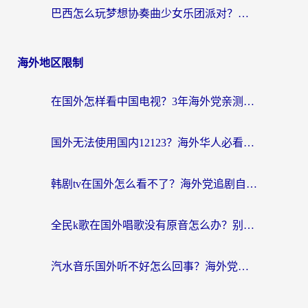
巴西怎么玩梦想协奏曲少女乐团派对？海外党必看的国服游戏加速全攻略（附波兰天涯明月刀实用技巧）
海外地区限制
在国外怎样看中国电视？3年海外党亲测有效的追剧加速器指南
国外无法使用国内12123？海外华人必看：选对回国加速器，解决迪拜语音+12123访问难题
韩剧tv在国外怎么看不了？海外党追剧自由的终极解决方案来了
全民k歌在国外唱歌没有原音怎么办？别让地域限制毁了你的麦霸时刻
汽水音乐国外听不好怎么回事？海外党亲测有效的回国加速方案来了