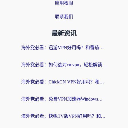
应用权限
联系我们
最新资讯
海外党必看：迅游VPN好用吗？和番茄加速器VPN对比哪个回国效果更好？
海外党必看：如何选对cn vpn，轻松解锁国内影音游戏？
海外党必看：ChickCN VPN好用吗？和星河VPN对比哪个回国效果更好？附真实体验+避坑指南
海外党必看：免费VPN加速器Windows版怎么选？附真实测评与无缝访问国内资源指南
海外党必看：快帆TV版VPN好用吗？和hi龟龟VPN对比哪个回国效果更好？附免费加速器选择指南