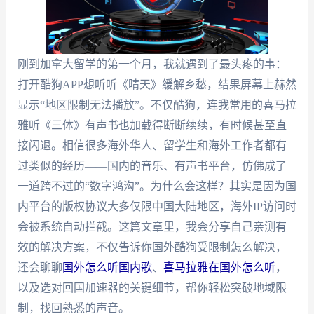
刚到加拿大留学的第一个月，我就遇到了最头疼的事：
打开酷狗APP想听听《晴天》缓解乡愁，结果屏幕上赫然
显示“地区限制无法播放”。不仅酷狗，连我常用的喜马拉
雅听《三体》有声书也加载得断断续续，有时候甚至直
接闪退。相信很多海外华人、留学生和海外工作者都有
过类似的经历——国内的音乐、有声书平台，仿佛成了
一道跨不过的“数字鸿沟”。为什么会这样？其实是因为国
内平台的版权协议大多仅限中国大陆地区，海外IP访问时
会被系统自动拦截。这篇文章里，我会分享自己亲测有
效的解决方案，不仅告诉你国外酷狗受限制怎么解决，
还会聊聊
国外怎么听国内歌
、
喜马拉雅在国外怎么听
，
以及选对回国加速器的关键细节，帮你轻松突破地域限
制，找回熟悉的声音。