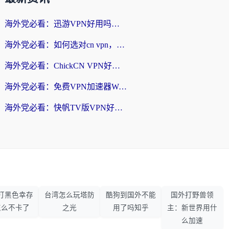
海外党必看：迅游VPN好用吗？和番茄加速器VPN对比哪个回国效果更好？
海外党必看：如何选对cn vpn，轻松解锁国内影音游戏？
海外党必看：ChickCN VPN好用吗？和星河VPN对比哪个回国效果更好？附真实体验+避坑指南
海外党必看：免费VPN加速器Windows版怎么选？附真实测评与无缝访问国内资源指南
海外党必看：快帆TV版VPN好用吗？和hi龟龟VPN对比哪个回国效果更好？附免费加速器选择指南
打黑色幸存
台湾怎么玩塔防
酷狗到国外不能
国外打野兽领
怎么不卡了
之光
用了吗知乎
主：新世界用什
么加速