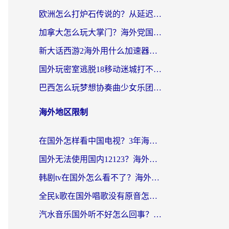
欧洲怎么打炉石传说的？从延迟999到丝滑上分，我找到了靠谱加速器
加拿大怎么玩大掌门？海外党国服游戏加速避坑指南（附实用工具推荐）
新大话西游2海外用什么加速器登录？老玩家亲测有效的国服游戏加速指南
国外玩密室逃脱18移动迷城打不开怎么办？海外玩家亲测有效的解决指南
巴西怎么玩梦想协奏曲少女乐团派对？海外党必看的国服游戏加速全攻略（附波兰天涯明月刀实用技巧）
海外地区限制
在国外怎样看中国电视？3年海外党亲测有效的追剧加速器指南
国外无法使用国内12123？海外华人必看：选对回国加速器，解决迪拜语音+12123访问难题
韩剧tv在国外怎么看不了？海外党追剧自由的终极解决方案来了
全民k歌在国外唱歌没有原音怎么办？别让地域限制毁了你的麦霸时刻
汽水音乐国外听不好怎么回事？海外党亲测有效的回国加速方案来了