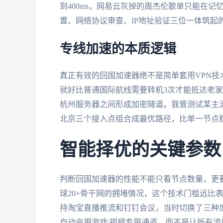
到400ms，网易云灰掉的周杰伦歌单只能在
置、网络协议审查、IP地址验证三位一体筑起
专线加速的本质逻辑
真正有效的回国加速器绝不是简单套用VPN
就好比普通国际航线需要转机3次才能抵达老
杭州服务器之间形成加密隧道。我曾测试某主流加
北京三个接入点组合成最优路径，比单一节点
智能择优的关键参数
判断回国加速器的性能不能只看节点数量，更
球20+骨干网的拥堵情况，这个技术门槛远比
持淘宝直播推流和钉钉会议，当时切换了三种
自动启用游戏/视频专用通道，而不是让所有流