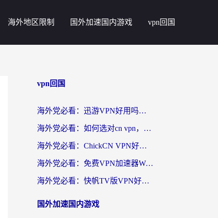
海外地区限制
国外加速国内游戏
vpn回国
vpn回国
海外党必看：迅游VPN好用吗？和番茄加速器VPN对比哪个回国效果更好？
海外党必看：如何选对cn vpn，轻松解锁国内影音游戏？
海外党必看：ChickCN VPN好用吗？和星河VPN对比哪个回国效果更好？附真实体验+避坑指南
海外党必看：免费VPN加速器Windows版怎么选？附真实测评与无缝访问国内资源指南
海外党必看：快帆TV版VPN好用吗？和hi龟龟VPN对比哪个回国效果更好？附免费加速器选择指南
国外加速国内游戏