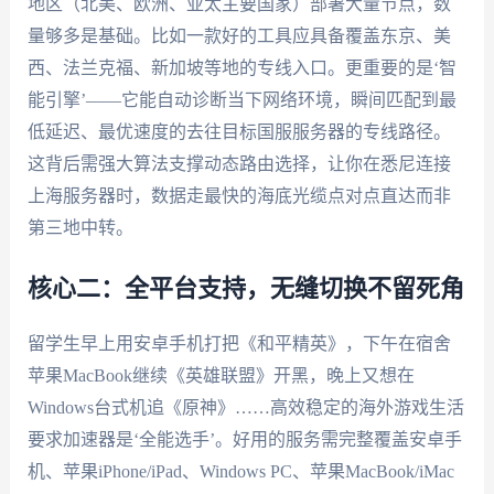
地区（北美、欧洲、亚太主要国家）部署大量节点，数
量够多是基础。比如一款好的工具应具备覆盖东京、美
西、法兰克福、新加坡等地的专线入口。更重要的是‘智
能引擎’——它能自动诊断当下网络环境，瞬间匹配到最
低延迟、最优速度的去往目标国服服务器的专线路径。
这背后需强大算法支撑动态路由选择，让你在悉尼连接
上海服务器时，数据走最快的海底光缆点对点直达而非
第三地中转。
核心二：全平台支持，无缝切换不留死角
留学生早上用安卓手机打把《和平精英》，下午在宿舍
苹果MacBook继续《英雄联盟》开黑，晚上又想在
Windows台式机追《原神》……高效稳定的海外游戏生活
要求加速器是‘全能选手’。好用的服务需完整覆盖安卓手
机、苹果iPhone/iPad、Windows PC、苹果MacBook/iMac