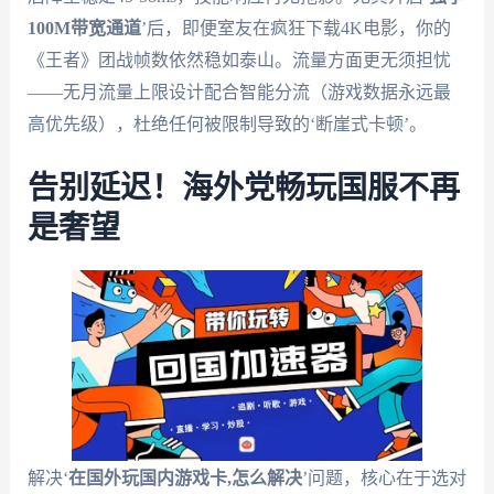
100M带宽通道
’后，即便室友在疯狂下载4K电影，你的
《王者》团战帧数依然稳如泰山。流量方面更无须担忧
——无月流量上限设计配合智能分流（游戏数据永远最
高优先级），杜绝任何被限制导致的‘断崖式卡顿’。
告别延迟！海外党畅玩国服不再
是奢望
解决‘
在国外玩国内游戏卡,怎么解决
’问题，核心在于选对