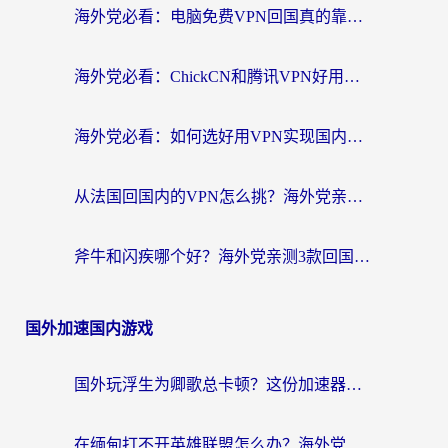
海外党必看：电脑免费VPN回国真的靠谱吗？附实测对比与最优方案指南
海外党必看：ChickCN和腾讯VPN好用吗？3招选对回国加速器，告别地区限制
海外党必看：如何选好用VPN实现国内资源无缝访问？从越南到全球都适用
从法国回国内的VPN怎么挑？海外党亲测：稳定、多端、安全才是关键
斧牛和闪疾哪个好？海外党亲测3款回国加速器，教你选到不踩坑的那一款
国外加速国内游戏
国外玩浮生为卿歌总卡顿？这份加速器选择指南帮你找回丝滑体验
在缅甸打不开英雄联盟怎么办？海外党亲测有效的国服游戏加速指南