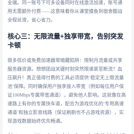
全端。同一账号下可多设备同时在线激活加速，账号通
用无需额外付费——这意味着你从课堂摸鱼到宿舍酣战
全程丝滑，省心省力。
核心三：无限流量+独享带宽，告别突发
卡顿
很多低价或免费加速器常暗藏陷阱：限制月流量或共享
服务器资源。想想团战关键时刻突然限速甚至断流？血
压飙升！真正值得付费的工具必须提供‘稳定无上限流量
池’保障。同时确保用户独享接入带宽（例如每位用户保
证100Mbps专属带宽通道），避免他人影响。这就像在高
速路上有你的专属快车道，配合为游戏优化的‘专用高速
通道’和独立影音线路（保证刷剧也不占游戏资源），实
现游戏数据始终优先畅通。