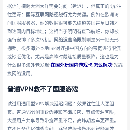
据信号横跨大洲大洋需要时间（延迟），但真正的‘坑’往
往更深：
国际互联网路径绕行
尤为关键。例如在欧洲访
问国服服务器，你的数据很可能先绕道美国甚至日韩才
到达国内目标地址；这相当于明明有直飞航班，你却被
强行安排了多次转机。
网络运营商限制
则是另一把无形
枷锁。很多海外本地ISP对连接中国方向的带宽进行限流
或缺乏优化，尤其是高峰时段连接质量骤降，这也是为
什么很多海外党发现‘
在国外玩国内游戏卡,怎么解决
’光靠
换网络没用。
普通VPN救不了国服游戏
试过用通用型VPN解决延迟问题？效果往往让人更沮
丧。普通VPN侧重IP伪装和基础加密，节点资源有限，
大量用户共享导致带宽严重不足，高峰期塞车更严重。
它不具备优化游戏专线，路径选择也做不到智能高效