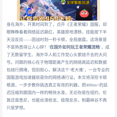
身在海外，开黑时间到了，点开《王者荣耀》国服，却
眼睁睁看着网络延迟飙红，英雄原地漂移，技能按下半
天没反应——团战时刻一秒卡顿，全局崩盘。这场景是
不是熟悉得让人心碎？‘
在国外如何玩王者荣耀流畅
’，成
了无数留学生、海外华人和工作党心头萦绕不去的大问
号。问题的核心在于物理距离产生的网络高延迟和数据
包绕行拥堵，但别担心，解决这个‘老大难’，一台专业的
国服游戏加速器就是你的网络通行证。本文将深挖卡顿
根源，一步步教你挑选真正有效的利器，把400ms+的延
迟压缩到跟国内一样的畅快水准，无论你是在纽约、伦
敦还是悉尼，也能丝滑抢龙、极限反杀，制霸峡谷不再
只是梦想。