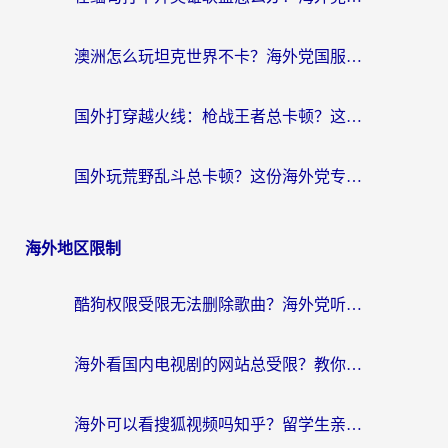
澳洲怎么玩坦克世界不卡？海外党国服游戏加速终极指南（附逆战奇妙碰碰车解决方案）
国外打穿越火线：枪战王者总卡顿？这篇加速器推荐下载指南帮你解决延迟难题
国外玩荒野乱斗总卡顿？这份海外党专属的国服游戏加速攻略请收好
海外地区限制
酷狗权限受限无法删除歌曲？海外党听国内音乐的终极解决方案来了
海外看国内电视剧的网站总受限？教你选对回国加速器，轻松追热剧
海外可以看搜狐视频吗知乎？留学生亲测有效的回国加速器选择指南