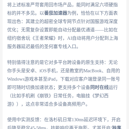
将上述标准严苛套用回市场产品，能同时满足六项硬指
标的并不多见。以
番茄加速器
为例，恰恰在以下方面表
现出色：其建立的超密全球专网节点针对国服游戏深度
优化；无需复杂设置即能自动分配最优通道——比如在
纽约宿舍玩《王者荣耀》时，AI自动将用户分配到上海
服务器延迟最低的圣何塞专线入口。
特别值得注意的是它对多平台跨设备的原生支持：无论
你手头是安卓、iOS手机，还是教室的MacBook、自用的
Windows游戏本甚至iPad，下载对应客户端登录同一账号
即可随时切换加速状态；更支持多个设备
同时在线
运行
（比如手机刷《崩铁》日常任务，电脑挂《梦幻西
游》），这点非常适合多设备高频用户。
使用中实测反馈：在洛杉矶日常130ms延迟环境下，开启
后降至稳定45-58ms，技能响应再无拖影。尤其开启‘
独享