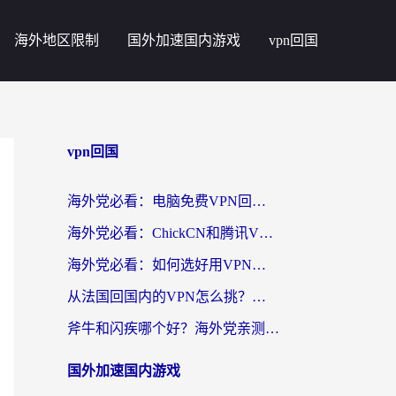
海外地区限制
国外加速国内游戏
vpn回国
vpn回国
海外党必看：电脑免费VPN回国真的靠谱吗？附实测对比与最优方案指南
海外党必看：ChickCN和腾讯VPN好用吗？3招选对回国加速器，告别地区限制
海外党必看：如何选好用VPN实现国内资源无缝访问？从越南到全球都适用
从法国回国内的VPN怎么挑？海外党亲测：稳定、多端、安全才是关键
斧牛和闪疾哪个好？海外党亲测3款回国加速器，教你选到不踩坑的那一款
国外加速国内游戏