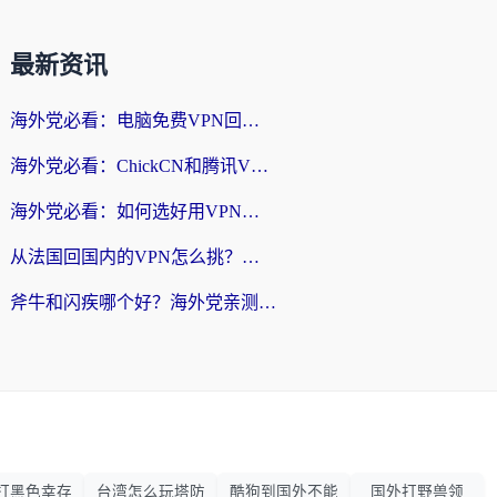
最新资讯
海外党必看：电脑免费VPN回国真的靠谱吗？附实测对比与最优方案指南
海外党必看：ChickCN和腾讯VPN好用吗？3招选对回国加速器，告别地区限制
海外党必看：如何选好用VPN实现国内资源无缝访问？从越南到全球都适用
从法国回国内的VPN怎么挑？海外党亲测：稳定、多端、安全才是关键
斧牛和闪疾哪个好？海外党亲测3款回国加速器，教你选到不踩坑的那一款
打黑色幸存
台湾怎么玩塔防
酷狗到国外不能
国外打野兽领