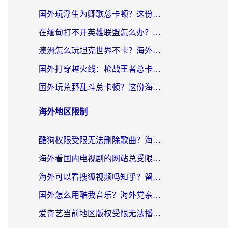
国外玩浮生为卿歌总卡顿？这份加速器选择指南帮你找回丝滑体验
在缅甸打不开英雄联盟怎么办？海外党亲测有效的国服游戏加速指南
澳洲怎么玩坦克世界不卡？海外党国服游戏加速终极指南（附逆战奇妙碰碰车解决方案）
国外打穿越火线：枪战王者总卡顿？这篇加速器推荐下载指南帮你解决延迟难题
国外玩荒野乱斗总卡顿？这份海外党专属的国服游戏加速攻略请收好
海外地区限制
酷狗权限受限无法删除歌曲？海外党听国内音乐的终极解决方案来了
海外看国内电视剧的网站总受限？教你选对回国加速器，轻松追热剧
海外可以看搜狐视频吗知乎？留学生亲测有效的回国加速器选择指南
国外怎么用酷我音乐？海外党亲测有效的回国加速方案，附千千音乐中文歌收听指南
爱奇艺当前地区版权受限无法播放？海外党追剧看电影的终极解决方案来了