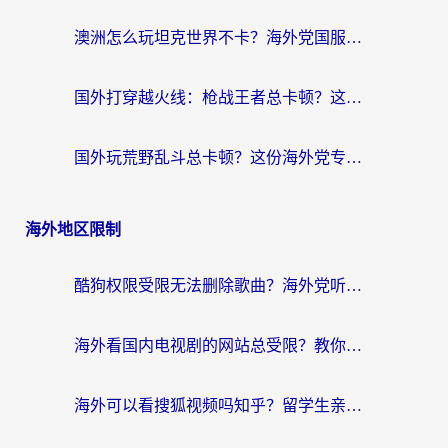
澳洲怎么玩坦克世界不卡？海外党国服游戏加速终极指南（附逆战奇妙碰碰车解决方案）
国外打穿越火线：枪战王者总卡顿？这篇加速器推荐下载指南帮你解决延迟难题
国外玩荒野乱斗总卡顿？这份海外党专属的国服游戏加速攻略请收好
海外地区限制
酷狗权限受限无法删除歌曲？海外党听国内音乐的终极解决方案来了
海外看国内电视剧的网站总受限？教你选对回国加速器，轻松追热剧
海外可以看搜狐视频吗知乎？留学生亲测有效的回国加速器选择指南