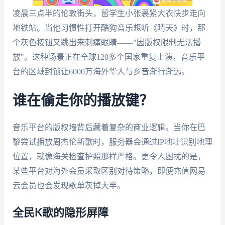
凌晨三点半的伦敦街头，留学生小张裹紧大衣快步走向
地铁站。当他习惯性打开酷狗音乐想听《晴天》时，那
个灰色按钮又跳出来刺痛眼睛——"因版权限制无法播
放"。这种场景正在全球120多个国家重复上演，音乐平
台的区域封锁让6000万海外华人与乡音渐行渐远。
谁在偷走你的播放键？
音乐平台的版权墙背后藏着复杂的商业逻辑。当你在巴
黎尝试播放周杰伦新歌时，服务器会通过IP地址识别地理
位置，就像海关检查护照那样严格。更令人困扰的是，
某些平台对海外会员采取区别对待策略，即便充值网易
云会员也会发现歌单灰掉大半。
全民K歌的隐形屏障