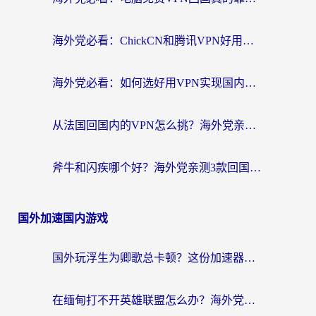
海外党必看：ChickCN和腾讯VPN好用吗？3招选对回国加速器，告别地区限制
海外党必看：如何选好用VPN实现国内资源无缝访问？从越南到全球都适用
从法国回国内的VPN怎么挑？海外党亲测：稳定、多端、安全才是关键
斧牛和闪疾哪个好？海外党亲测3款回国加速器，教你选到不踩坑的那一款
国外加速国内游戏
国外玩浮生为卿歌总卡顿？这份加速器选择指南帮你找回丝滑体验
在缅甸打不开英雄联盟怎么办？海外党亲测有效的国服游戏加速指南