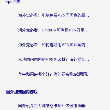
vpn回国
海外党必看：电脑免费VPN回国真的靠谱吗？附实测对比与最优方案指南
海外党必看：ChickCN和腾讯VPN好用吗？3招选对回国加速器，告别地区限制
海外党必看：如何选好用VPN实现国内资源无缝访问？从越南到全球都适用
从法国回国内的VPN怎么挑？海外党亲测：稳定、多端、安全才是关键
斧牛和闪疾哪个好？海外党亲测3款回国加速器，教你选到不踩坑的那一款
国外加速国内游戏
国外玩浮生为卿歌总卡顿？这份加速器选择指南帮你找回丝滑体验