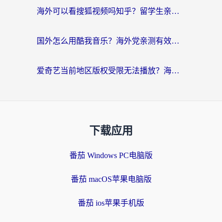
海外可以看搜狐视频吗知乎？留学生亲测有效的回国加速器选择指南
国外怎么用酷我音乐？海外党亲测有效的回国加速方案，附千千音乐中文歌收听指南
爱奇艺当前地区版权受限无法播放？海外党追剧看电影的终极解决方案来了
下载应用
番茄 Windows PC电脑版
番茄 macOS苹果电脑版
番茄 ios苹果手机版