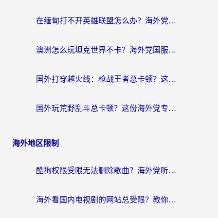
在缅甸打不开英雄联盟怎么办？海外党亲测有效的国服游戏加速指南
澳洲怎么玩坦克世界不卡？海外党国服游戏加速终极指南（附逆战奇妙碰碰车解决方案）
国外打穿越火线：枪战王者总卡顿？这篇加速器推荐下载指南帮你解决延迟难题
国外玩荒野乱斗总卡顿？这份海外党专属的国服游戏加速攻略请收好
海外地区限制
酷狗权限受限无法删除歌曲？海外党听国内音乐的终极解决方案来了
海外看国内电视剧的网站总受限？教你选对回国加速器，轻松追热剧