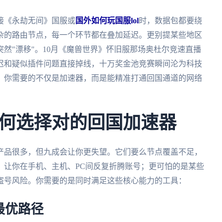
接《永劫无间》国服或
国外如何玩国服lol
时，数据包都要绕
杂的路由节点，每一个环节都在叠加延迟。更别提某些地区
然"漂移"。10月《魔兽世界》怀旧服那场奥杜尔竞速直播
迟和疑似插件问题直接掉线，十万奖金池竞赛瞬间沦为科技
：你需要的不仅是加速器，而是能精准打通回国通道的网络
何选择对的回国加速器
产品很多，但九成会让你更失望。它们要么节点覆盖不足，
，让你在手机、主机、PC间反复折腾账号；更可怕的是某些
盗号风险。你需要的是同时满足这些核心能力的工具：
最优路径