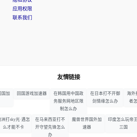
应用权限
联系我们
友情链接
回国加
回国游戏加速器
在韩国用中国政
在日本打不开御
海外
务服务网地区限
剑情缘怎么办
者
制怎么办
澳洲打sky光·遇怎
在马来西亚打不
魔兽世界国外加
印度怎么玩帝王
么才能不卡
开守望先锋怎么
速器
三国
办