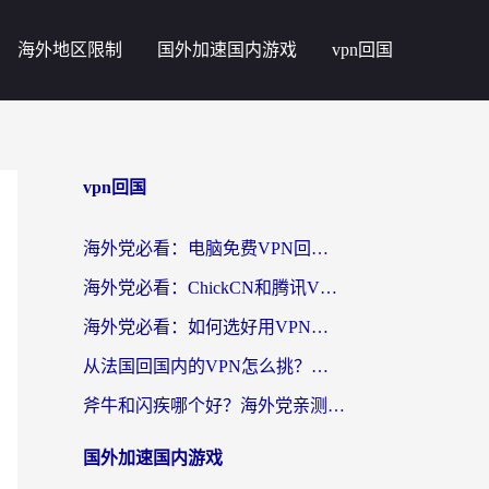
海外地区限制
国外加速国内游戏
vpn回国
vpn回国
海外党必看：电脑免费VPN回国真的靠谱吗？附实测对比与最优方案指南
海外党必看：ChickCN和腾讯VPN好用吗？3招选对回国加速器，告别地区限制
海外党必看：如何选好用VPN实现国内资源无缝访问？从越南到全球都适用
从法国回国内的VPN怎么挑？海外党亲测：稳定、多端、安全才是关键
斧牛和闪疾哪个好？海外党亲测3款回国加速器，教你选到不踩坑的那一款
国外加速国内游戏