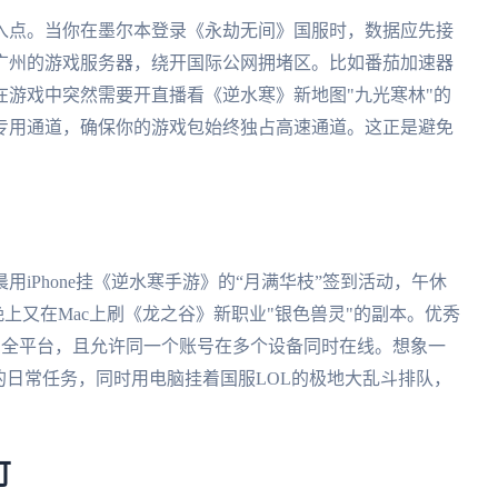
入点。当你在墨尔本登录《永劫无间》国服时，数据应先接
广州的游戏服务器，绕开国际公网拥堵区。比如番茄加速器
游戏中突然需要开直播看《逆水寒》新地图"九光寒林"的
专用通道，确保你的游戏包始终独占高速通道。这正是避免
iPhone挂《逆水寒手游》的“月满华枝”签到活动，午休
，晚上又在Mac上刷《龙之谷》新职业"银色兽灵"的副本。优秀
、macOS全平台，且允许同一个账号在多个设备同时在线。想象一
的日常任务，同时用电脑挂着国服LOL的极地大乱斗排队，
可