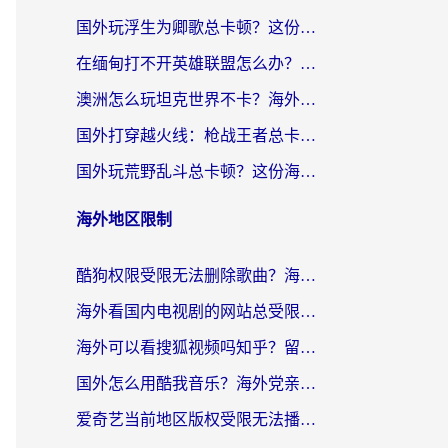
国外玩浮生为卿歌总卡顿？这份加速器选择指南帮你找回丝滑体验
在缅甸打不开英雄联盟怎么办？海外党亲测有效的国服游戏加速指南
澳洲怎么玩坦克世界不卡？海外党国服游戏加速终极指南（附逆战奇妙碰碰车解决方案）
国外打穿越火线：枪战王者总卡顿？这篇加速器推荐下载指南帮你解决延迟难题
国外玩荒野乱斗总卡顿？这份海外党专属的国服游戏加速攻略请收好
海外地区限制
酷狗权限受限无法删除歌曲？海外党听国内音乐的终极解决方案来了
海外看国内电视剧的网站总受限？教你选对回国加速器，轻松追热剧
海外可以看搜狐视频吗知乎？留学生亲测有效的回国加速器选择指南
国外怎么用酷我音乐？海外党亲测有效的回国加速方案，附千千音乐中文歌收听指南
爱奇艺当前地区版权受限无法播放？海外党追剧看电影的终极解决方案来了