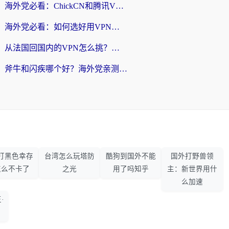
海外党必看：ChickCN和腾讯VPN好用吗？3招选对回国加速器，告别地区限制
海外党必看：如何选好用VPN实现国内资源无缝访问？从越南到全球都适用
从法国回国内的VPN怎么挑？海外党亲测：稳定、多端、安全才是关键
斧牛和闪疾哪个好？海外党亲测3款回国加速器，教你选到不踩坑的那一款
打黑色幸存
台湾怎么玩塔防
酷狗到国外不能
国外打野兽领
怎么不卡了
之光
用了吗知乎
主：新世界用什
么加速
·