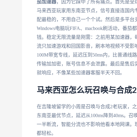
茄加速器
，因为它踩中了所有痛点。首先是全
马来西亚玩家用东南亚节点，信号直接连国内
配最稳的，不用自己一个个试。然后是多平台支持：
Windows电脑玩FIFA、macbook刷活
钱。稳定无限流量是刚需：之前用某加速器，每
流只加速游戏和回国影音，刷本地视频不受影
100M带宽专线，延迟压到50ms内，比普通
传输加加密，账号信息不会泄露。最后是售后
就响应，不像某些加速器客服半天不回。
马来西亚怎么玩召唤与合成
在吉隆坡留学的小周是召唤与合成2老玩家，
东南亚最优节点，延迟从100ms降到40ms
一半断流，智能分流也不影响他看本地网课。
都轻松。