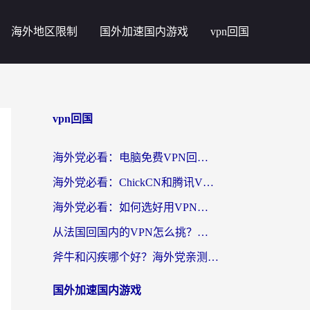
海外地区限制
国外加速国内游戏
vpn回国
vpn回国
海外党必看：电脑免费VPN回国真的靠谱吗？附实测对比与最优方案指南
海外党必看：ChickCN和腾讯VPN好用吗？3招选对回国加速器，告别地区限制
海外党必看：如何选好用VPN实现国内资源无缝访问？从越南到全球都适用
从法国回国内的VPN怎么挑？海外党亲测：稳定、多端、安全才是关键
斧牛和闪疾哪个好？海外党亲测3款回国加速器，教你选到不踩坑的那一款
国外加速国内游戏