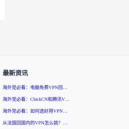
最新资讯
海外党必看：电脑免费VPN回国真的靠谱吗？附实测对比与最优方案指南
海外党必看：ChickCN和腾讯VPN好用吗？3招选对回国加速器，告别地区限制
海外党必看：如何选好用VPN实现国内资源无缝访问？从越南到全球都适用
从法国回国内的VPN怎么挑？海外党亲测：稳定、多端、安全才是关键