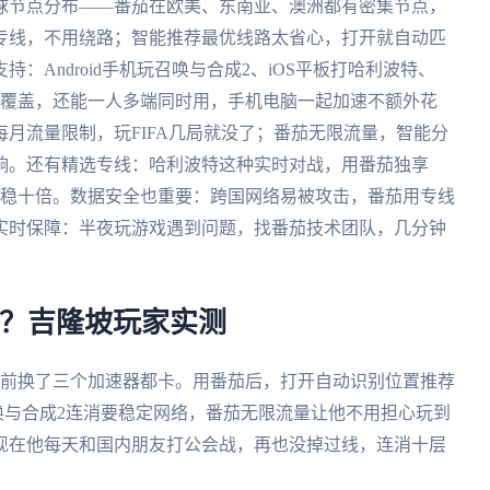
球节点分布——番茄在欧美、东南亚、澳洲都有密集节点，
专线，不用绕路；智能推荐最优线路太省心，打开就自动匹
Android手机玩召唤与合成2、iOS平板打哈利波特、
动，番茄都覆盖，还能一人多端同时用，手机电脑一起加速不额外花
月流量限制，玩FIFA几局就没了；番茄无限流量，智能分
响。还有精选专线：哈利波特这种实时对战，用番茄独享
线路稳十倍。数据安全也重要：跨国网络易被攻击，番茄用专线
实时保障：半夜玩游戏遇到问题，找番茄技术团队，几分钟
2？吉隆坡玩家实测
之前换了三个加速器都卡。用番茄后，打开自动识别位置推荐
。召唤与合成2连消要稳定网络，番茄无限流量让他不用担心玩到
现在他每天和国内朋友打公会战，再也没掉过线，连消十层