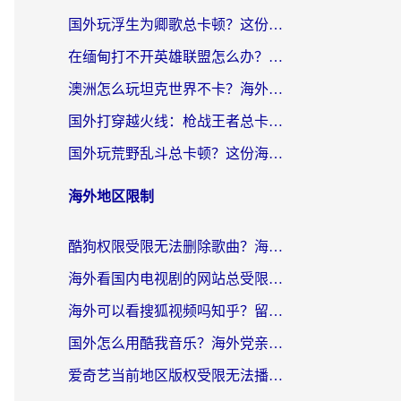
国外玩浮生为卿歌总卡顿？这份加速器选择指南帮你找回丝滑体验
在缅甸打不开英雄联盟怎么办？海外党亲测有效的国服游戏加速指南
澳洲怎么玩坦克世界不卡？海外党国服游戏加速终极指南（附逆战奇妙碰碰车解决方案）
国外打穿越火线：枪战王者总卡顿？这篇加速器推荐下载指南帮你解决延迟难题
国外玩荒野乱斗总卡顿？这份海外党专属的国服游戏加速攻略请收好
海外地区限制
酷狗权限受限无法删除歌曲？海外党听国内音乐的终极解决方案来了
海外看国内电视剧的网站总受限？教你选对回国加速器，轻松追热剧
海外可以看搜狐视频吗知乎？留学生亲测有效的回国加速器选择指南
国外怎么用酷我音乐？海外党亲测有效的回国加速方案，附千千音乐中文歌收听指南
爱奇艺当前地区版权受限无法播放？海外党追剧看电影的终极解决方案来了