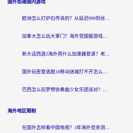
国外加速国内游戏
欧洲怎么打炉石传说的？从延迟999到丝滑上分，我找到了靠谱加速器
加拿大怎么玩大掌门？海外党国服游戏加速避坑指南（附实用工具推荐）
新大话西游2海外用什么加速器登录？老玩家亲测有效的国服游戏加速指南
国外玩密室逃脱18移动迷城打不开怎么办？海外玩家亲测有效的解决指南
巴西怎么玩梦想协奏曲少女乐团派对？海外党必看的国服游戏加速全攻略（附波兰天涯明月刀实用技巧）
海外地区限制
在国外怎样看中国电视？3年海外党亲测有效的追剧加速器指南