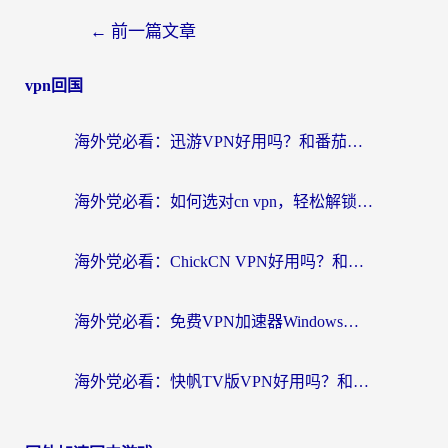
←
前一篇文章
vpn回国
海外党必看：迅游VPN好用吗？和番茄加速器VPN对比哪个回国效果更好？
海外党必看：如何选对cn vpn，轻松解锁国内影音游戏？
海外党必看：ChickCN VPN好用吗？和星河VPN对比哪个回国效果更好？附真实体验+避坑指南
海外党必看：免费VPN加速器Windows版怎么选？附真实测评与无缝访问国内资源指南
海外党必看：快帆TV版VPN好用吗？和hi龟龟VPN对比哪个回国效果更好？附免费加速器选择指南