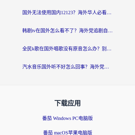
国外无法使用国内12123？海外华人必看：选对回国加速器，解决迪拜语音+12123访问难题
韩剧tv在国外怎么看不了？海外党追剧自由的终极解决方案来了
全民k歌在国外唱歌没有原音怎么办？别让地域限制毁了你的麦霸时刻
汽水音乐国外听不好怎么回事？海外党亲测有效的回国加速方案来了
下载应用
番茄 Windows PC电脑版
番茄 macOS苹果电脑版