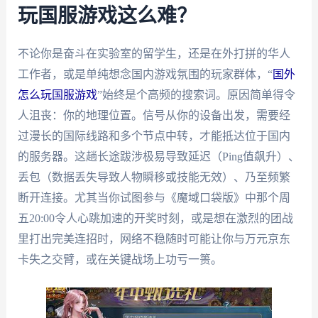
玩国服游戏这么难？
不论你是奋斗在实验室的留学生，还是在外打拼的华人
工作者，或是单纯想念国内游戏氛围的玩家群体，“
国外
怎么玩国服游戏
”始终是个高频的搜索词。原因简单得令
人沮丧：你的地理位置。信号从你的设备出发，需要经
过漫长的国际线路和多个节点中转，才能抵达位于国内
的服务器。这趟长途跋涉极易导致延迟（Ping值飙升）、
丢包（数据丢失导致人物瞬移或技能无效）、乃至频繁
断开连接。尤其当你试图参与《魔域口袋版》中那个周
五20:00令人心跳加速的开奖时刻，或是想在激烈的团战
里打出完美连招时，网络不稳随时可能让你与万元京东
卡失之交臂，或在关键战场上功亏一篑。