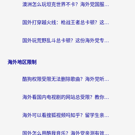
澳洲怎么玩坦克世界不卡？海外党国服游戏加速终极指南（附逆战奇妙碰碰车解决方案）
国外打穿越火线：枪战王者总卡顿？这篇加速器推荐下载指南帮你解决延迟难题
国外玩荒野乱斗总卡顿？这份海外党专属的国服游戏加速攻略请收好
海外地区限制
酷狗权限受限无法删除歌曲？海外党听国内音乐的终极解决方案来了
海外看国内电视剧的网站总受限？教你选对回国加速器，轻松追热剧
海外可以看搜狐视频吗知乎？留学生亲测有效的回国加速器选择指南
国外怎么用酷我音乐？海外党亲测有效的回国加速方案，附千千音乐中文歌收听指南