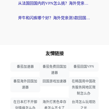
从法国回国内的VPN怎么挑？海外党亲测：稳定、多端、安全才是关键
斧牛和闪疾哪个好？海外党亲测3款回国加速器，教你选到不踩坑的那一款
友情链接
番茄加速器
番茄免费回国加
番茄回国VPN
速器
番茄海外回国加
回国游戏加速器
在韩国用中国政
速器
务服务网地区限
制怎么办
在日本打不开御
海外打黑色幸存
台湾怎么玩塔防
剑情缘怎么办
者怎么不卡了
之光