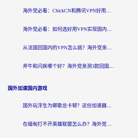
海外党必看：ChickCN和腾讯VPN好用吗？3招选对回国加速器，告别地区限制
海外党必看：如何选好用VPN实现国内资源无缝访问？从越南到全球都适用
从法国回国内的VPN怎么挑？海外党亲测：稳定、多端、安全才是关键
斧牛和闪疾哪个好？海外党亲测3款回国加速器，教你选到不踩坑的那一款
国外加速国内游戏
国外玩浮生为卿歌总卡顿？这份加速器选择指南帮你找回丝滑体验
在缅甸打不开英雄联盟怎么办？海外党亲测有效的国服游戏加速指南