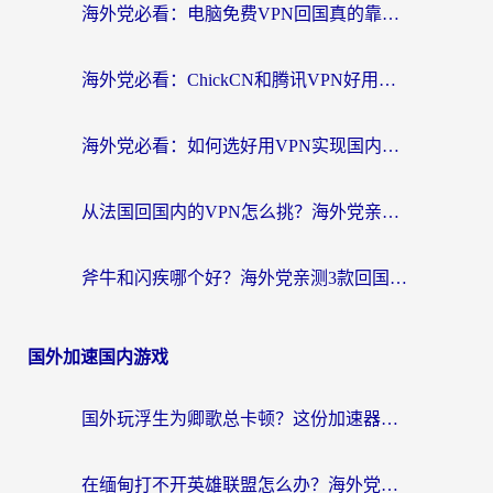
海外党必看：电脑免费VPN回国真的靠谱吗？附实测对比与最优方案指南
海外党必看：ChickCN和腾讯VPN好用吗？3招选对回国加速器，告别地区限制
海外党必看：如何选好用VPN实现国内资源无缝访问？从越南到全球都适用
从法国回国内的VPN怎么挑？海外党亲测：稳定、多端、安全才是关键
斧牛和闪疾哪个好？海外党亲测3款回国加速器，教你选到不踩坑的那一款
国外加速国内游戏
国外玩浮生为卿歌总卡顿？这份加速器选择指南帮你找回丝滑体验
在缅甸打不开英雄联盟怎么办？海外党亲测有效的国服游戏加速指南