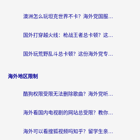
澳洲怎么玩坦克世界不卡？海外党国服游戏加速终极指南（附逆战奇妙碰碰车解决方案）
国外打穿越火线：枪战王者总卡顿？这篇加速器推荐下载指南帮你解决延迟难题
国外玩荒野乱斗总卡顿？这份海外党专属的国服游戏加速攻略请收好
海外地区限制
酷狗权限受限无法删除歌曲？海外党听国内音乐的终极解决方案来了
海外看国内电视剧的网站总受限？教你选对回国加速器，轻松追热剧
海外可以看搜狐视频吗知乎？留学生亲测有效的回国加速器选择指南