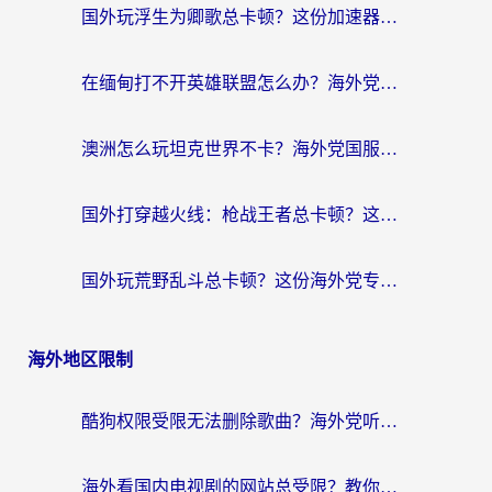
国外玩浮生为卿歌总卡顿？这份加速器选择指南帮你找回丝滑体验
在缅甸打不开英雄联盟怎么办？海外党亲测有效的国服游戏加速指南
澳洲怎么玩坦克世界不卡？海外党国服游戏加速终极指南（附逆战奇妙碰碰车解决方案）
国外打穿越火线：枪战王者总卡顿？这篇加速器推荐下载指南帮你解决延迟难题
国外玩荒野乱斗总卡顿？这份海外党专属的国服游戏加速攻略请收好
海外地区限制
酷狗权限受限无法删除歌曲？海外党听国内音乐的终极解决方案来了
海外看国内电视剧的网站总受限？教你选对回国加速器，轻松追热剧