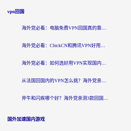
vpn回国
海外党必看：电脑免费VPN回国真的靠谱吗？附实测对比与最优方案指南
海外党必看：ChickCN和腾讯VPN好用吗？3招选对回国加速器，告别地区限制
海外党必看：如何选好用VPN实现国内资源无缝访问？从越南到全球都适用
从法国回国内的VPN怎么挑？海外党亲测：稳定、多端、安全才是关键
斧牛和闪疾哪个好？海外党亲测3款回国加速器，教你选到不踩坑的那一款
国外加速国内游戏