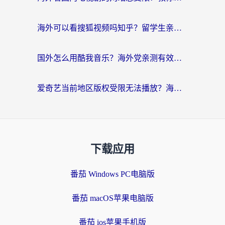
海外可以看搜狐视频吗知乎？留学生亲测有效的回国加速器选择指南
国外怎么用酷我音乐？海外党亲测有效的回国加速方案，附千千音乐中文歌收听指南
爱奇艺当前地区版权受限无法播放？海外党追剧看电影的终极解决方案来了
下载应用
番茄 Windows PC电脑版
番茄 macOS苹果电脑版
番茄 ios苹果手机版