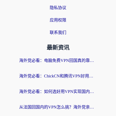
隐私协议
应用权限
联系我们
最新资讯
海外党必看：电脑免费VPN回国真的靠谱吗？附实测对比与最优方案指南
海外党必看：ChickCN和腾讯VPN好用吗？3招选对回国加速器，告别地区限制
海外党必看：如何选好用VPN实现国内资源无缝访问？从越南到全球都适用
从法国回国内的VPN怎么挑？海外党亲测：稳定、多端、安全才是关键