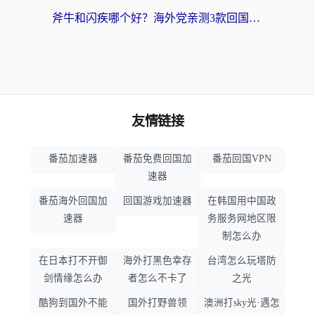
斧牛和闪疾哪个好？海外党亲测3款回国加速器，教你选到不踩坑的那一款
友情链接
番茄加速器
番茄免费回国加
番茄回国VPN
速器
番茄海外回国加
回国游戏加速器
在韩国用中国政
速器
务服务网地区限
制怎么办
在日本打不开御
海外打黑色幸存
台湾怎么玩塔防
剑情缘怎么办
者怎么不卡了
之光
酷狗到国外不能
国外打野兽领
澳洲打sky光·遇怎