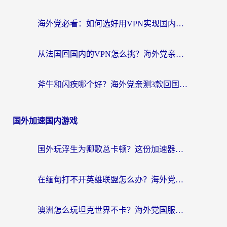
海外党必看：如何选好用VPN实现国内资源无缝访问？从越南到全球都适用
从法国回国内的VPN怎么挑？海外党亲测：稳定、多端、安全才是关键
斧牛和闪疾哪个好？海外党亲测3款回国加速器，教你选到不踩坑的那一款
国外加速国内游戏
国外玩浮生为卿歌总卡顿？这份加速器选择指南帮你找回丝滑体验
在缅甸打不开英雄联盟怎么办？海外党亲测有效的国服游戏加速指南
澳洲怎么玩坦克世界不卡？海外党国服游戏加速终极指南（附逆战奇妙碰碰车解决方案）