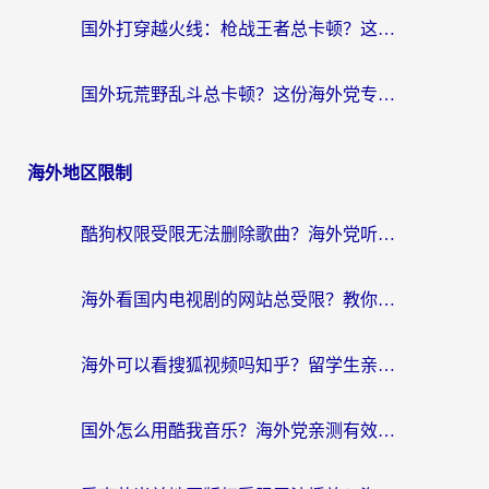
国外打穿越火线：枪战王者总卡顿？这篇加速器推荐下载指南帮你解决延迟难题
国外玩荒野乱斗总卡顿？这份海外党专属的国服游戏加速攻略请收好
海外地区限制
酷狗权限受限无法删除歌曲？海外党听国内音乐的终极解决方案来了
海外看国内电视剧的网站总受限？教你选对回国加速器，轻松追热剧
海外可以看搜狐视频吗知乎？留学生亲测有效的回国加速器选择指南
国外怎么用酷我音乐？海外党亲测有效的回国加速方案，附千千音乐中文歌收听指南