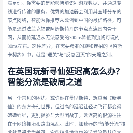
满足你。你需要的是能够智能识别游戏数据、并通过专
线进行传输的服务。优秀的加速器会利用其全球分布的
节点网络，智能为你推荐从欧洲到中国的最优路径，可
能是通过法兰克福或阿姆斯特丹的节点直连国内骨干
网，从而将延迟从无法忍受的300ms降低到流畅可玩的
80ms左右。这种差异，在需要精准闪避和连招的《帕斯
卡契约》中，就是“通关”与“反复团灭”的天壤之别。
在英国玩新寻仙延迟高怎么办？
智能分流是破局之道
另一个常见的困扰。或许你在曼彻斯特，想重温《新寻
仙》的东方奇幻世界，但过高的延迟让轻功飞行都变得
磕磕绊绊，更别提参与大型团战了。延迟高的根源往往
在于网络拥堵和路由混乱。此时，加速器的“智能分流”技
术就显得尤为关键。它能精准地将你的游戏流量从庞大